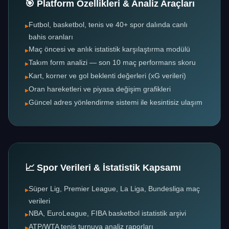
🎯 Platform Özellikleri & Analiz Araçları
Futbol, basketbol, tenis ve 40+ spor dalında canlı
bahis oranları
Maç öncesi ve anlık istatistik karşılaştırma modülü
Takım form analizi — son 10 maç performans skoru
Kart, korner ve gol beklenti değerleri (xG verileri)
Oran hareketleri ve piyasa değişim grafikleri
Güncel adres yönlendirme sistemi ile kesintisiz ulaşım
📈 Spor Verileri & İstatistik Kapsamı
Süper Lig, Premier League, La Liga, Bundesliga maç
verileri
NBA, EuroLeague, FIBA basketbol istatistik arşivi
ATP/WTA tenis turnuva analiz raporları