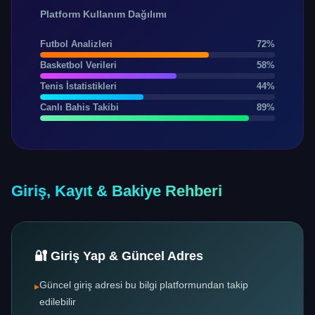
Platform Kullanım Dağılımı
Futbol Analizleri
72%
Basketbol Verileri
58%
Tenis İstatistikleri
44%
Canlı Bahis Takibi
89%
Giriş, Kayıt & Bakiye Rehberi
🔐 Giriş Yap & Güncel Adres
Güncel giriş adresi bu bilgi platformundan takip
edilebilir