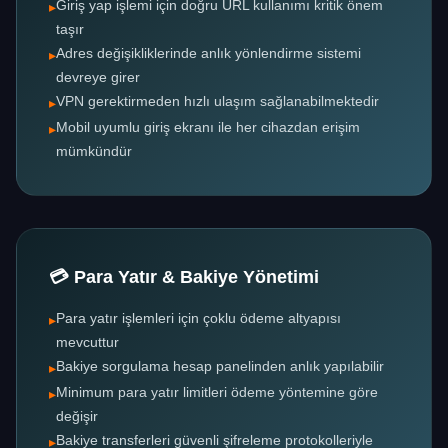
Giriş yap işlemi için doğru URL kullanımı kritik önem
taşır
Adres değişikliklerinde anlık yönlendirme sistemi
devreye girer
VPN gerektirmeden hızlı ulaşım sağlanabilmektedir
Mobil uyumlu giriş ekranı ile her cihazdan erişim
mümkündür
💳 Para Yatır & Bakiye Yönetimi
Para yatır işlemleri için çoklu ödeme altyapısı
mevcuttur
Bakiye sorgulama hesap panelinden anlık yapılabilir
Minimum para yatır limitleri ödeme yöntemine göre
değişir
Bakiye transferleri güvenli şifreleme protokolleriyle