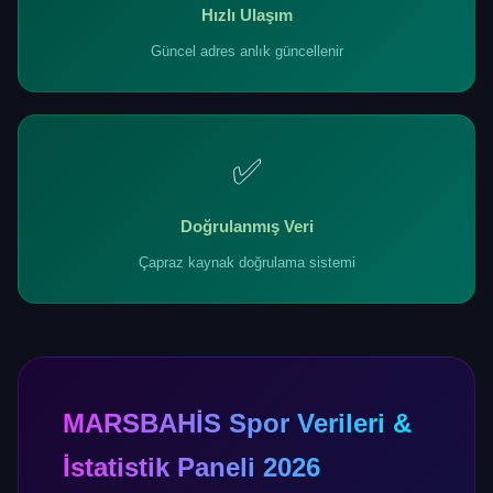
Hızlı Ulaşım
Güncel adres anlık güncellenir
✅
Doğrulanmış Veri
Çapraz kaynak doğrulama sistemi
MARSBAHİS Spor Verileri &
İstatistik Paneli 2026