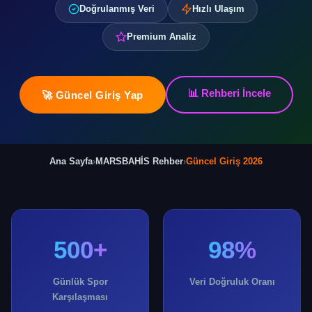
Doğrulanmış Veri
Hızlı Ulaşım
Premium Analiz
📊 Rehberi İncele
🚀 Güncel Giriş Yap
Ana Sayfa
›
MARSBAHİS Rehber
›
Güncel Giriş 2026
500+
98%
Günlük Spor
Veri Doğruluk Oranı
Karşılaşması