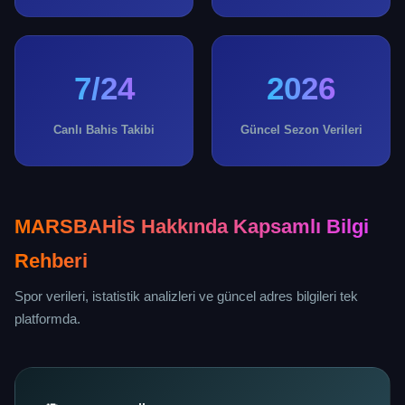
7/24
2026
Canlı Bahis Takibi
Güncel Sezon Verileri
MARSBAHİS Hakkında Kapsamlı Bilgi
Rehberi
Spor verileri, istatistik analizleri ve güncel adres bilgileri tek
platformda.