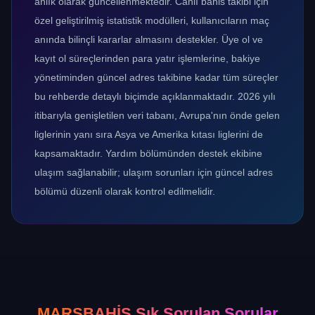
anlık olarak güncellenmektedir. Canlı bahis takibi için
özel geliştirilmiş istatistik modülleri, kullanıcıların maç
anında bilinçli kararlar almasını destekler. Üye ol ve
kayıt ol süreçlerinden para yatır işlemlerine, bakiye
yönetiminden güncel adres takibine kadar tüm süreçler
bu rehberde detaylı biçimde açıklanmaktadır. 2026 yılı
itibarıyla genişletilen veri tabanı, Avrupa'nın önde gelen
liglerinin yanı sıra Asya ve Amerika kıtası liglerini de
kapsamaktadır. Yardım bölümünden destek ekibine
ulaşım sağlanabilir; ulaşım sorunları için güncel adres
bölümü düzenli olarak kontrol edilmelidir.
MARSBAHİS Sık Sorulan Sorular