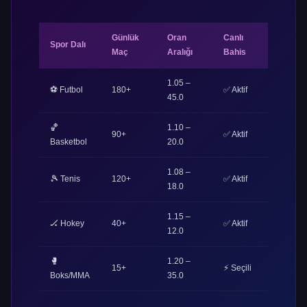
Günlük
Oran
Canlı
Spor Dalı
Maç
Aralığı
Bahis
1.05 –
⚽ Futbol
180+
✅ Aktif
45.0
🏀
1.10 –
90+
✅ Aktif
Basketbol
20.0
1.08 –
🎾 Tenis
120+
✅ Aktif
18.0
1.15 –
🏒 Hokey
40+
✅ Aktif
12.0
🥊
1.20 –
15+
⚡ Seçili
Boks/MMA
35.0