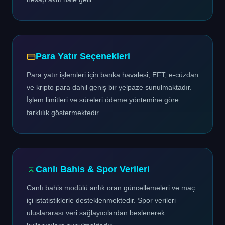
Para Yatır Seçenekleri
Para yatır işlemleri için banka havalesi, EFT, e-cüzdan
ve kripto para dahil geniş bir yelpaze sunulmaktadır.
İşlem limitleri ve süreleri ödeme yöntemine göre
farklılık göstermektedir.
Canlı Bahis & Spor Verileri
Canlı bahis modülü anlık oran güncellemeleri ve maç
içi istatistiklerle desteklenmektedir. Spor verileri
uluslararası veri sağlayıcılardan beslenerek