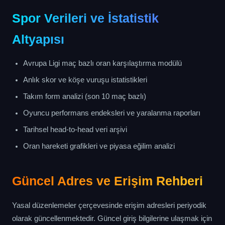
Spor Verileri ve İstatistik
Altyapısı
Avrupa Ligi maç bazlı oran karşılaştırma modülü
Anlık skor ve köşe vuruşu istatistikleri
Takım form analizi (son 10 maç bazlı)
Oyuncu performans endeksleri ve yaralanma raporları
Tarihsel head-to-head veri arşivi
Oran hareketi grafikleri ve piyasa eğilim analizi
Güncel Adres ve Erişim Rehberi
Yasal düzenlemeler çerçevesinde erişim adresleri periyodik
olarak güncellenmektedir. Güncel giriş bilgilerine ulaşmak için