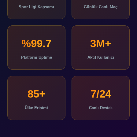
Spor Ligi Kapsamı
Günlük Canlı Maç
%99.7
3M+
Platform Uptime
Aktif Kullanıcı
85+
7/24
Ülke Erişimi
Canlı Destek