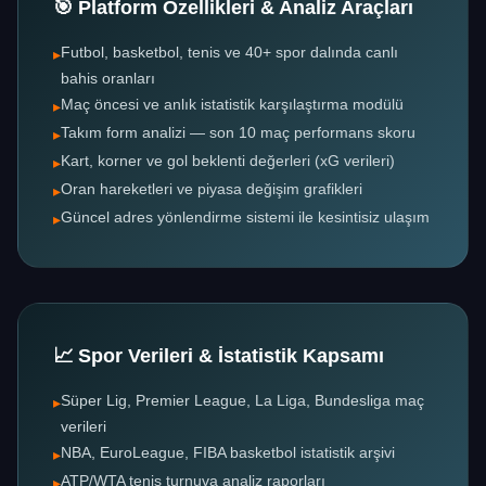
🎯 Platform Özellikleri & Analiz Araçları
Futbol, basketbol, tenis ve 40+ spor dalında canlı
bahis oranları
Maç öncesi ve anlık istatistik karşılaştırma modülü
Takım form analizi — son 10 maç performans skoru
Kart, korner ve gol beklenti değerleri (xG verileri)
Oran hareketleri ve piyasa değişim grafikleri
Güncel adres yönlendirme sistemi ile kesintisiz ulaşım
📈 Spor Verileri & İstatistik Kapsamı
Süper Lig, Premier League, La Liga, Bundesliga maç
verileri
NBA, EuroLeague, FIBA basketbol istatistik arşivi
ATP/WTA tenis turnuva analiz raporları