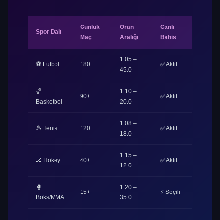
Günlük
Oran
Canlı
Spor Dalı
Maç
Aralığı
Bahis
1.05 –
⚽ Futbol
180+
✅ Aktif
45.0
🏀
1.10 –
90+
✅ Aktif
Basketbol
20.0
1.08 –
🎾 Tenis
120+
✅ Aktif
18.0
1.15 –
🏒 Hokey
40+
✅ Aktif
12.0
🥊
1.20 –
15+
⚡ Seçili
Boks/MMA
35.0