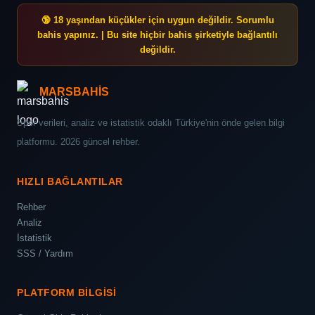
🔞 18 yaşından küçükler için uygun değildir. Sorumlu
bahis yapınız. | Bu site hiçbir bahis şirketiyle bağlantılı
değildir.
MARSBAHİS
Spor verileri, analiz ve istatistik odaklı Türkiye'nin önde gelen bilgi
platformu. 2026 güncel rehber.
HIZLI BAĞLANTILAR
Rehber
Analiz
İstatistik
SSS / Yardım
PLATFORM BILGISI