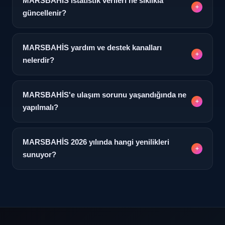
MARSBAHİS istatistik verileri ne sıklıkla
+
açıklanmaktadır.
güncellenir?
İstatistik verileri anlık güncellenmektedir. Doğrulanmış
veri kaynakları kullanılarak yüksek doğruluk oranı
MARSBAHİS yardım ve destek kanalları
+
sağlanmaktadır.
nelerdir?
Yardım bölümünden canlı destek, e-posta ve SSS
kanallarına ulaşım sağlanabilmektedir. 7/24 destek
MARSBAHİS'e ulaşım sorunu yaşandığında ne
+
hizmeti mevcuttur.
yapılmalı?
Ulaşım sorunu yaşandığında öncelikle güncel adres
bölümü kontrol edilmeli, ardından yardım kanallarına
MARSBAHİS 2026 yılında hangi yenilikleri
+
başvurulmalıdır.
sunuyor?
2026 yılında geliştirilmiş analiz araçları, genişletilmiş
spor verileri ve yenilenen canlı bahis arayüzü kullanıcı
deneyimini üst seviyeye taşımaktadır.