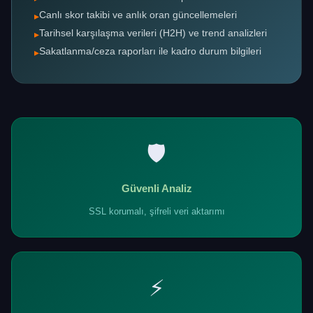
Canlı skor takibi ve anlık oran güncellemeleri
Tarihsel karşılaşma verileri (H2H) ve trend analizleri
Sakatlanma/ceza raporları ile kadro durum bilgileri
🛡️
Güvenli Analiz
SSL korumalı, şifreli veri aktarımı
⚡