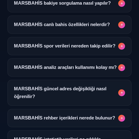
cüzdan dahil çoklu ödeme yöntemi sunulmaktadır.
MARSBAHİS bakiye sorgulama nasıl yapılır?
+
Hesap panelinden bakiye bilgilerinize anlık
ulaşabilirsiniz. Bakiye geçmişi ve işlem detayları da bu
MARSBAHİS canlı bahis özellikleri nelerdir?
+
bölümde görüntülenir.
Canlı bahis bölümünde 40'tan fazla spor dalında anlık
oranlar ve maç içi istatistikler sunulmaktadır. Oran
MARSBAHİS spor verileri nereden takip edilir?
+
güncellemeleri saniyeler içinde yansıtılır.
Spor verileri ve istatistik bölümünden anlık veriler
izlenebilir. Futbol, basketbol ve tenis başta olmak üzere
MARSBAHİS analiz araçları kullanımı kolay mı?
+
tüm dallar kapsanmaktadır.
Analiz araçları sezgisel arayüzüyle kolayca kullanılabilir.
Rehber bölümünde adım adım kullanım kılavuzları
MARSBAHİS güncel adres değişikliği nasıl
+
mevcuttur.
öğrenilir?
Bu bilgi platformunu düzenli takip ederek güncel adres
bilgisine her zaman ulaşabilirsiniz. Bildirim sistemi de
MARSBAHİS rehber içerikleri nerede bulunur?
+
mevcuttur.
Rehber bölümünde tüm kullanım kılavuzları, giriş yap
adımları ve platform özellikleri detaylı şekilde