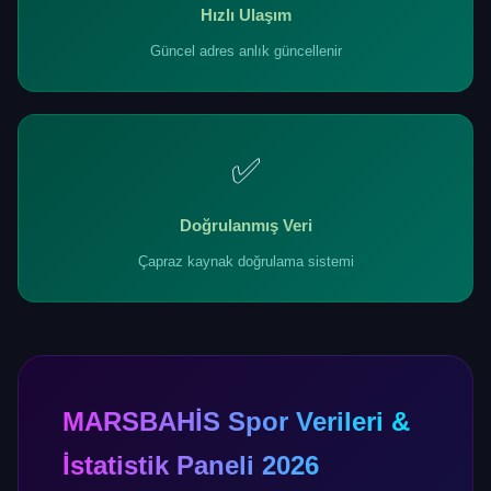
Hızlı Ulaşım
Güncel adres anlık güncellenir
✅
Doğrulanmış Veri
Çapraz kaynak doğrulama sistemi
MARSBAHİS Spor Verileri &
İstatistik Paneli 2026