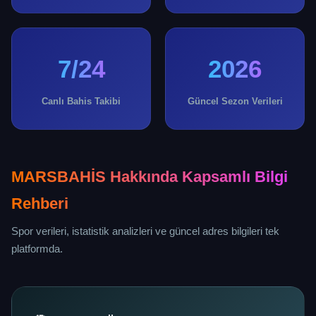
7/24
2026
Canlı Bahis Takibi
Güncel Sezon Verileri
MARSBAHİS Hakkında Kapsamlı Bilgi
Rehberi
Spor verileri, istatistik analizleri ve güncel adres bilgileri tek
platformda.