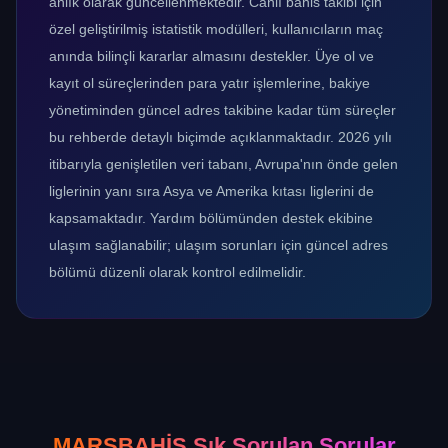
anlık olarak güncellenmektedir. Canlı bahis takibi için
özel geliştirilmiş istatistik modülleri, kullanıcıların maç
anında bilinçli kararlar almasını destekler. Üye ol ve
kayıt ol süreçlerinden para yatır işlemlerine, bakiye
yönetiminden güncel adres takibine kadar tüm süreçler
bu rehberde detaylı biçimde açıklanmaktadır. 2026 yılı
itibarıyla genişletilen veri tabanı, Avrupa'nın önde gelen
liglerinin yanı sıra Asya ve Amerika kıtası liglerini de
kapsamaktadır. Yardım bölümünden destek ekibine
ulaşım sağlanabilir; ulaşım sorunları için güncel adres
bölümü düzenli olarak kontrol edilmelidir.
MARSBAHİS Sık Sorulan Sorular