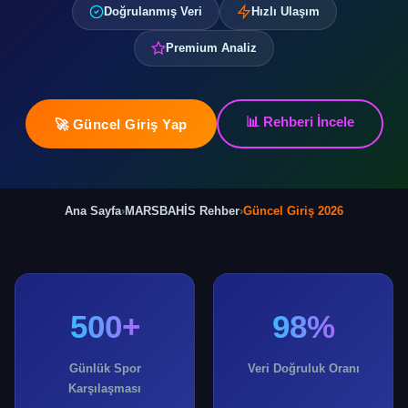
Doğrulanmış Veri
Hızlı Ulaşım
Premium Analiz
📊 Rehberi İncele
🚀 Güncel Giriş Yap
Ana Sayfa
›
MARSBAHİS Rehber
›
Güncel Giriş 2026
500+
98%
Günlük Spor
Veri Doğruluk Oranı
Karşılaşması