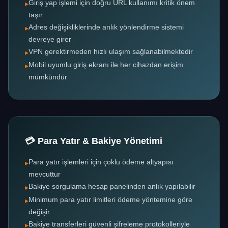
Giriş yap işlemi için doğru URL kullanımı kritik önem
taşır
Adres değişikliklerinde anlık yönlendirme sistemi
devreye girer
VPN gerektirmeden hızlı ulaşım sağlanabilmektedir
Mobil uyumlu giriş ekranı ile her cihazdan erişim
mümkündür
💳 Para Yatır & Bakiye Yönetimi
Para yatır işlemleri için çoklu ödeme altyapısı
mevcuttur
Bakiye sorgulama hesap panelinden anlık yapılabilir
Minimum para yatır limitleri ödeme yöntemine göre
değişir
Bakiye transferleri güvenli şifreleme protokolleriyle