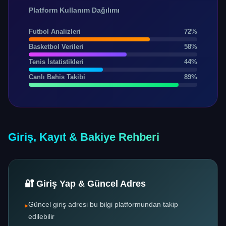
Platform Kullanım Dağılımı
Futbol Analizleri
72%
Basketbol Verileri
58%
Tenis İstatistikleri
44%
Canlı Bahis Takibi
89%
Giriş, Kayıt & Bakiye Rehberi
🔐 Giriş Yap & Güncel Adres
Güncel giriş adresi bu bilgi platformundan takip
edilebilir