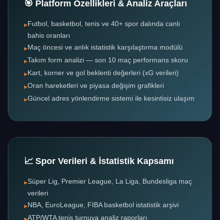
🎯 Platform Özellikleri & Analiz Araçları
Futbol, basketbol, tenis ve 40+ spor dalında canlı
bahis oranları
Maç öncesi ve anlık istatistik karşılaştırma modülü
Takım form analizi — son 10 maç performans skoru
Kart, korner ve gol beklenti değerleri (xG verileri)
Oran hareketleri ve piyasa değişim grafikleri
Güncel adres yönlendirme sistemi ile kesintisiz ulaşım
📈 Spor Verileri & İstatistik Kapsamı
Süper Lig, Premier League, La Liga, Bundesliga maç
verileri
NBA, EuroLeague, FIBA basketbol istatistik arşivi
ATP/WTA tenis turnuva analiz raporları