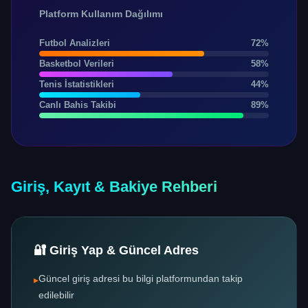
Platform Kullanım Dağılımı
Futbol Analizleri
72%
Basketbol Verileri
58%
Tenis İstatistikleri
44%
Canlı Bahis Takibi
89%
Giriş, Kayıt & Bakiye Rehberi
🔐 Giriş Yap & Güncel Adres
Güncel giriş adresi bu bilgi platformundan takip
edilebilir