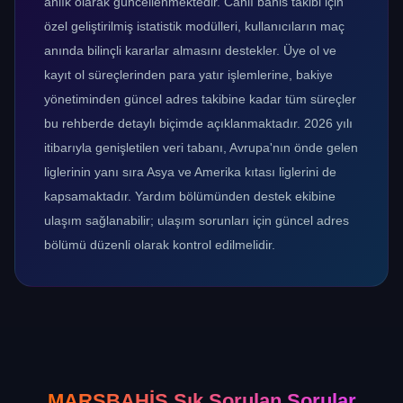
anlık olarak güncellenmektedir. Canlı bahis takibi için
özel geliştirilmiş istatistik modülleri, kullanıcıların maç
anında bilinçli kararlar almasını destekler. Üye ol ve
kayıt ol süreçlerinden para yatır işlemlerine, bakiye
yönetiminden güncel adres takibine kadar tüm süreçler
bu rehberde detaylı biçimde açıklanmaktadır. 2026 yılı
itibarıyla genişletilen veri tabanı, Avrupa'nın önde gelen
liglerinin yanı sıra Asya ve Amerika kıtası liglerini de
kapsamaktadır. Yardım bölümünden destek ekibine
ulaşım sağlanabilir; ulaşım sorunları için güncel adres
bölümü düzenli olarak kontrol edilmelidir.
MARSBAHİS Sık Sorulan Sorular