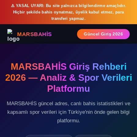
⚠️ YASAL UYARI: Bu site yalnızca bilgilendirme amaçlıdır.
Hiçbir şekilde bahis oynatmaz, üyelik kabul etmez, para
transferi yapmaz.
MARSBAHİS
Güncel Giriş 2026
MARSBAHİS Giriş Rehberi
2026 — Analiz & Spor Verileri
Platformu
MARSBAHİS güncel adres, canlı bahis istatistikleri ve
kapsamlı spor verileri için Türkiye'nin önde gelen bilgi
platformu.