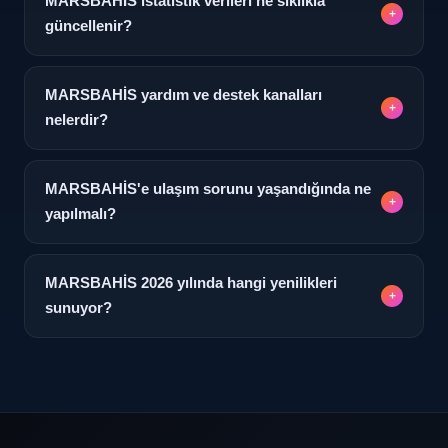
MARSBAHİS istatistik verileri ne sıklıkla
+
açıklanmaktadır.
güncellenir?
İstatistik verileri anlık güncellenmektedir. Doğrulanmış
veri kaynakları kullanılarak yüksek doğruluk oranı
MARSBAHİS yardım ve destek kanalları
+
sağlanmaktadır.
nelerdir?
Yardım bölümünden canlı destek, e-posta ve SSS
kanallarına ulaşım sağlanabilmektedir. 7/24 destek
MARSBAHİS'e ulaşım sorunu yaşandığında ne
+
hizmeti mevcuttur.
yapılmalı?
Ulaşım sorunu yaşandığında öncelikle güncel adres
bölümü kontrol edilmeli, ardından yardım kanallarına
MARSBAHİS 2026 yılında hangi yenilikleri
+
başvurulmalıdır.
sunuyor?
2026 yılında geliştirilmiş analiz araçları, genişletilmiş
spor verileri ve yenilenen canlı bahis arayüzü kullanıcı
deneyimini üst seviyeye taşımaktadır.