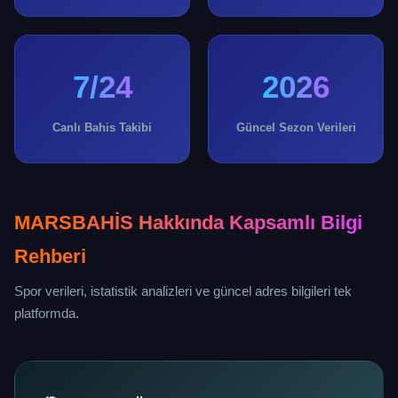
7/24
2026
Canlı Bahis Takibi
Güncel Sezon Verileri
MARSBAHİS Hakkında Kapsamlı Bilgi
Rehberi
Spor verileri, istatistik analizleri ve güncel adres bilgileri tek
platformda.