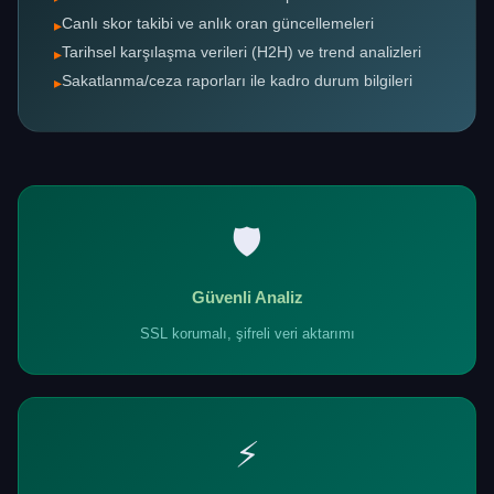
Canlı skor takibi ve anlık oran güncellemeleri
Tarihsel karşılaşma verileri (H2H) ve trend analizleri
Sakatlanma/ceza raporları ile kadro durum bilgileri
🛡️
Güvenli Analiz
SSL korumalı, şifreli veri aktarımı
⚡