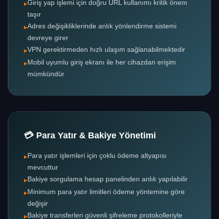
Giriş yap işlemi için doğru URL kullanımı kritik önem
taşır
Adres değişikliklerinde anlık yönlendirme sistemi
devreye girer
VPN gerektirmeden hızlı ulaşım sağlanabilmektedir
Mobil uyumlu giriş ekranı ile her cihazdan erişim
mümkündür
💳 Para Yatır & Bakiye Yönetimi
Para yatır işlemleri için çoklu ödeme altyapısı
mevcuttur
Bakiye sorgulama hesap panelinden anlık yapılabilir
Minimum para yatır limitleri ödeme yöntemine göre
değişir
Bakiye transferleri güvenli şifreleme protokolleriyle