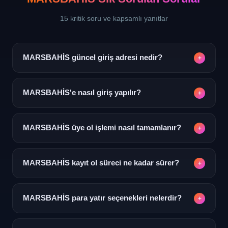
15 kritik soru ve kapsamlı yanıtlar
MARSBAHİS güncel giriş adresi nedir?
+
Güncel adres bilgisine bu bilgi platformu üzerinden anlık
olarak ulaşabilirsiniz. Adres değişikliklerinde yönlendirme
MARSBAHİS'e nasıl giriş yapılır?
+
sistemi otomatik devreye girer.
Güncel adres üzerinden giriş yap butonunu kullanarak
hesabınıza erişebilirsiniz. Doğru URL kullanımı kesintisiz
MARSBAHİS üye ol işlemi nasıl tamamlanır?
+
bağlantı için önemlidir.
Üye ol formunu doldurarak kayıt sürecini
başlatabilirsiniz. Doğrulama adımları tamamlandıktan
MARSBAHİS kayıt ol süreci ne kadar sürer?
+
sonra hesabınız aktif hale gelir.
Kayıt ol işlemi ortalama 2-3 dakika içinde
tamamlanmaktadır. Kimlik doğrulama adımı ek süre
MARSBAHİS para yatır seçenekleri nelerdir?
+
gerektirebilir.
Para yatır işlemleri için banka havalesi, kredi kartı ve e-