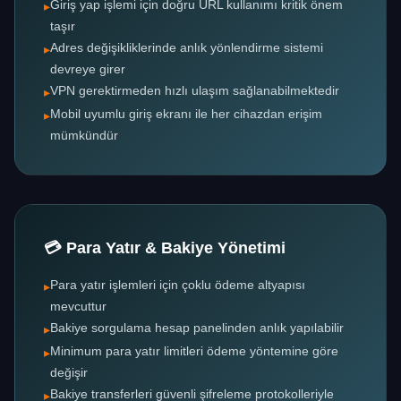
Giriş yap işlemi için doğru URL kullanımı kritik önem
taşır
Adres değişikliklerinde anlık yönlendirme sistemi
devreye girer
VPN gerektirmeden hızlı ulaşım sağlanabilmektedir
Mobil uyumlu giriş ekranı ile her cihazdan erişim
mümkündür
💳 Para Yatır & Bakiye Yönetimi
Para yatır işlemleri için çoklu ödeme altyapısı
mevcuttur
Bakiye sorgulama hesap panelinden anlık yapılabilir
Minimum para yatır limitleri ödeme yöntemine göre
değişir
Bakiye transferleri güvenli şifreleme protokolleriyle