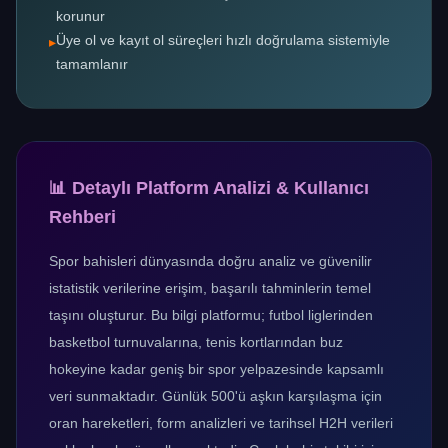
korunur
Üye ol ve kayıt ol süreçleri hızlı doğrulama sistemiyle
tamamlanır
📊 Detaylı Platform Analizi & Kullanıcı
Rehberi
Spor bahisleri dünyasında doğru analiz ve güvenilir
istatistik verilerine erişim, başarılı tahminlerin temel
taşını oluşturur. Bu bilgi platformu; futbol liglerinden
basketbol turnuvalarına, tenis kortlarından buz
hokeyine kadar geniş bir spor yelpazesinde kapsamlı
veri sunmaktadır. Günlük 500'ü aşkın karşılaşma için
oran hareketleri, form analizleri ve tarihsel H2H verileri