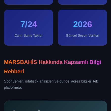
7/24
2026
Canlı Bahis Takibi
Güncel Sezon Verileri
MARSBAHİS Hakkında Kapsamlı Bilgi
Rehberi
Spor verileri, istatistik analizleri ve güncel adres bilgileri tek
platformda.