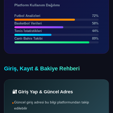
Platform Kullanım Dağılımı
Futbol Analizleri
72%
Basketbol Verileri
58%
Tenis İstatistikleri
44%
Canlı Bahis Takibi
89%
Giriş, Kayıt & Bakiye Rehberi
🔐 Giriş Yap & Güncel Adres
Güncel giriş adresi bu bilgi platformundan takip
edilebilir