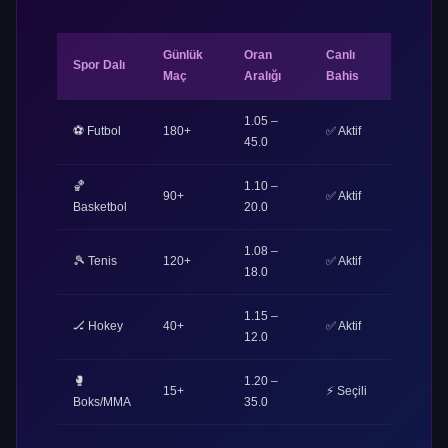
Günlük
Oran
Canlı
Spor Dalı
Maç
Aralığı
Bahis
1.05 –
⚽ Futbol
180+
✅ Aktif
45.0
🏀
1.10 –
90+
✅ Aktif
Basketbol
20.0
1.08 –
🎾 Tenis
120+
✅ Aktif
18.0
1.15 –
🏒 Hokey
40+
✅ Aktif
12.0
🥊
1.20 –
15+
⚡ Seçili
Boks/MMA
35.0