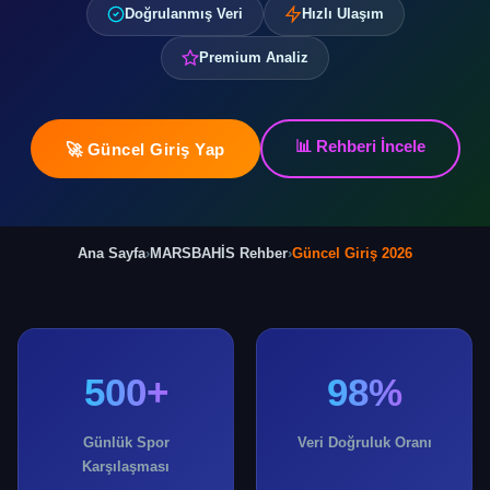
Doğrulanmış Veri
Hızlı Ulaşım
Premium Analiz
📊 Rehberi İncele
🚀 Güncel Giriş Yap
Ana Sayfa
›
MARSBAHİS Rehber
›
Güncel Giriş 2026
500+
98%
Günlük Spor
Veri Doğruluk Oranı
Karşılaşması