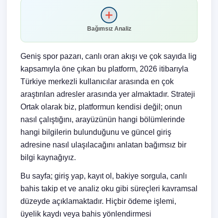
Bağımsız Analiz
Geniş spor pazarı, canlı oran akışı ve çok sayıda lig
kapsamıyla öne çıkan bu platform, 2026 itibarıyla
Türkiye merkezli kullanıcılar arasında en çok
araştırılan adresler arasında yer almaktadır. Strateji
Ortak olarak biz, platformun kendisi değil; onun
nasıl çalıştığını, arayüzünün hangi bölümlerinde
hangi bilgilerin bulunduğunu ve güncel giriş
adresine nasıl ulaşılacağını anlatan bağımsız bir
bilgi kaynağıyız.
Bu sayfa; giriş yap, kayıt ol, bakiye sorgula, canlı
bahis takip et ve analiz oku gibi süreçleri kavramsal
düzeyde açıklamaktadır. Hiçbir ödeme işlemi,
üyelik kaydı veya bahis yönlendirmesi