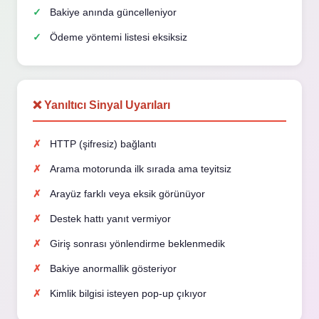
Bakiye anında güncelleniyor
Ödeme yöntemi listesi eksiksiz
❌ Yanıltıcı Sinyal Uyarıları
HTTP (şifresiz) bağlantı
Arama motorunda ilk sırada ama teyitsiz
Arayüz farklı veya eksik görünüyor
Destek hattı yanıt vermiyor
Giriş sonrası yönlendirme beklenmedik
Bakiye anormallik gösteriyor
Kimlik bilgisi isteyen pop-up çıkıyor