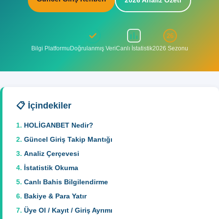
2026 Analiz Özeti
26
Bilgi Platformu
Doğrulanmış Veri
Canlı İstatistik
2026 Sezonu
📋 İçindekiler
HOLİGANBET Nedir?
Güncel Giriş Takip Mantığı
Analiz Çerçevesi
İstatistik Okuma
Canlı Bahis Bilgilendirme
Bakiye & Para Yatır
Üye Ol / Kayıt / Giriş Ayrımı