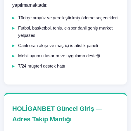
yapılmamaktadır.
Türkçe arayüz ve yerelleştirilmiş ödeme seçenekleri
Futbol, basketbol, tenis, e-spor dahil geniş market
yelpazesi
Canlı oran akışı ve maç içi istatistik paneli
Mobil uyumlu tasarım ve uygulama desteği
7/24 müşteri destek hattı
HOLİGANBET Güncel Giriş —
Adres Takip Mantığı