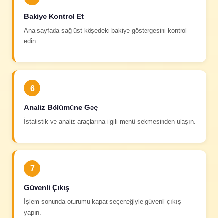
Bakiye Kontrol Et
Ana sayfada sağ üst köşedeki bakiye göstergesini kontrol
edin.
6
Analiz Bölümüne Geç
İstatistik ve analiz araçlarına ilgili menü sekmesinden ulaşın.
7
Güvenli Çıkış
İşlem sonunda oturumu kapat seçeneğiyle güvenli çıkış
yapın.