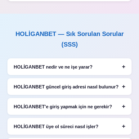
HOLİGANBET — Sık Sorulan Sorular
(SSS)
+
HOLİGANBET nedir ve ne işe yarar?
+
HOLİGANBET güncel giriş adresi nasıl bulunur?
+
HOLİGANBET'e giriş yapmak için ne gerekir?
+
HOLİGANBET üye ol süreci nasıl işler?