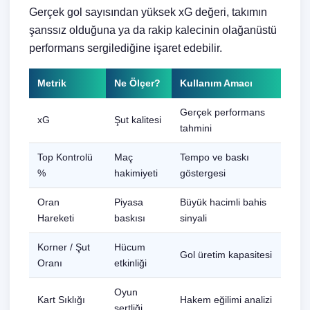
Gerçek gol sayısından yüksek xG değeri, takımın
şanssız olduğuna ya da rakip kalecinin olağanüstü
performans sergilediğine işaret edebilir.
Metrik
Ne Ölçer?
Kullanım Amacı
Gerçek performans
xG
Şut kalitesi
tahmini
Top Kontrolü
Maç
Tempo ve baskı
%
hakimiyeti
göstergesi
Oran
Piyasa
Büyük hacimli bahis
Hareketi
baskısı
sinyali
Korner / Şut
Hücum
Gol üretim kapasitesi
Oranı
etkinliği
Oyun
Kart Sıklığı
Hakem eğilimi analizi
sertliği