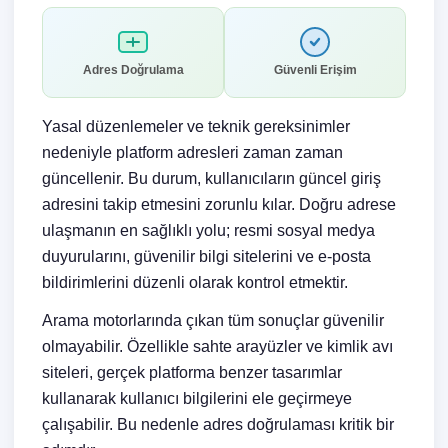
Adres Doğrulama
Güvenli Erişim
Yasal düzenlemeler ve teknik gereksinimler
nedeniyle platform adresleri zaman zaman
güncellenir. Bu durum, kullanıcıların güncel giriş
adresini takip etmesini zorunlu kılar. Doğru adrese
ulaşmanın en sağlıklı yolu; resmi sosyal medya
duyurularını, güvenilir bilgi sitelerini ve e-posta
bildirimlerini düzenli olarak kontrol etmektir.
Arama motorlarında çıkan tüm sonuçlar güvenilir
olmayabilir. Özellikle sahte arayüzler ve kimlik avı
siteleri, gerçek platforma benzer tasarımlar
kullanarak kullanıcı bilgilerini ele geçirmeye
çalışabilir. Bu nedenle adres doğrulaması kritik bir