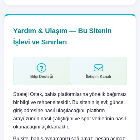
Yardım & Ulaşım — Bu Sitenin
İşlevi ve Sınırları
Bilgi Desteği
İletişim Kanalı
Strateji Ortak, bahis platformlarına yönelik bağımsız
bir bilgi ve rehber sitesidir. Bu sitenin işlevi; güncel
giriş adresine nasıl ulaşılacağını, platform
arayüzünün nasıl çalıştığını ve spor verilerinin nasıl
okunacağını açıklamaktır.
Bu site; bahis oynamanızı sağlamaz, hesap açmaz,