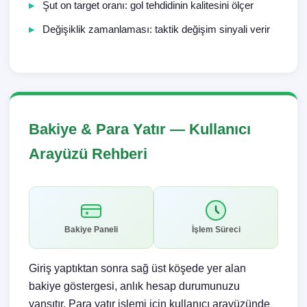
Şut on target oranı: gol tehdidinin kalitesini ölçer
Değişiklik zamanlaması: taktik değişim sinyali verir
Bakiye & Para Yatır — Kullanıcı
Arayüzü Rehberi
Bakiye Paneli
İşlem Süreci
Giriş yaptıktan sonra sağ üst köşede yer alan
bakiye göstergesi, anlık hesap durumunuzu
yansıtır. Para yatır işlemi için kullanıcı arayüzünde