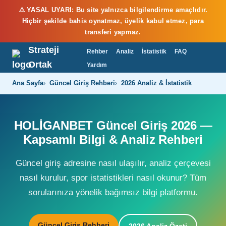
⚠️ YASAL UYARI: Bu site yalnızca bilgilendirme amaçlıdır.
Hiçbir şekilde bahis oynatmaz, üyelik kabul etmez, para
transferi yapmaz.
Strateji
Rehber
Analiz
İstatistik
FAQ
Ortak
Yardım
Ana Sayfa
Güncel Giriş Rehberi
2026 Analiz & İstatistik
HOLİGANBET Güncel Giriş 2026 —
Kapsamlı Bilgi & Analiz Rehberi
Güncel giriş adresine nasıl ulaşılır, analiz çerçevesi
nasıl kurulur, spor istatistikleri nasıl okunur? Tüm
sorularınıza yönelik bağımsız bilgi platformu.
Güncel Giriş Rehberi