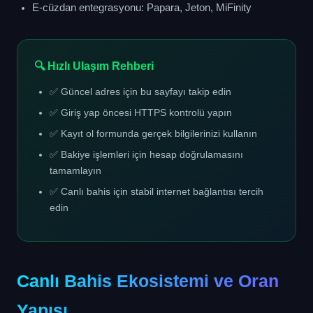
E-cüzdan entegrasyonu: Papara, Jeton, MiFinity
🔍 Hızlı Ulaşım Rehberi
✅ Güncel adres için bu sayfayı takip edin
✅ Giriş yap öncesi HTTPS kontrolü yapın
✅ Kayıt ol formunda gerçek bilgilerinizi kullanın
✅ Bakiye işlemleri için hesap doğrulamasını
tamamlayın
✅ Canlı bahis için stabil internet bağlantısı tercih
edin
Canlı Bahis Ekosistemi ve Oran
Yapısı