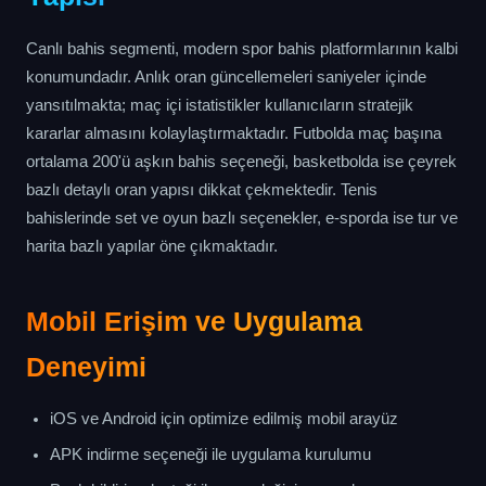
Canlı bahis segmenti, modern spor bahis platformlarının kalbi
konumundadır. Anlık oran güncellemeleri saniyeler içinde
yansıtılmakta; maç içi istatistikler kullanıcıların stratejik
kararlar almasını kolaylaştırmaktadır. Futbolda maç başına
ortalama 200'ü aşkın bahis seçeneği, basketbolda ise çeyrek
bazlı detaylı oran yapısı dikkat çekmektedir. Tenis
bahislerinde set ve oyun bazlı seçenekler, e-sporda ise tur ve
harita bazlı yapılar öne çıkmaktadır.
Mobil Erişim ve Uygulama
Deneyimi
iOS ve Android için optimize edilmiş mobil arayüz
APK indirme seçeneği ile uygulama kurulumu