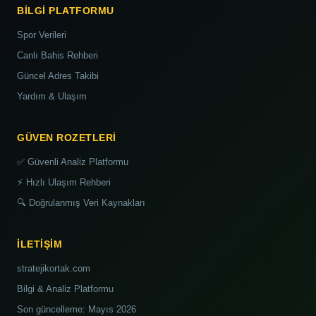
BILGI PLATFORMU
Spor Verileri
Canlı Bahis Rehberi
Güncel Adres Takibi
Yardım & Ulaşım
GÜVEN ROZETLERI
✅ Güvenli Analiz Platformu
⚡ Hızlı Ulaşım Rehberi
🔍 Doğrulanmış Veri Kaynakları
İLETIŞIM
stratejikortak.com
Bilgi & Analiz Platformu
Son güncelleme: Mayıs 2026