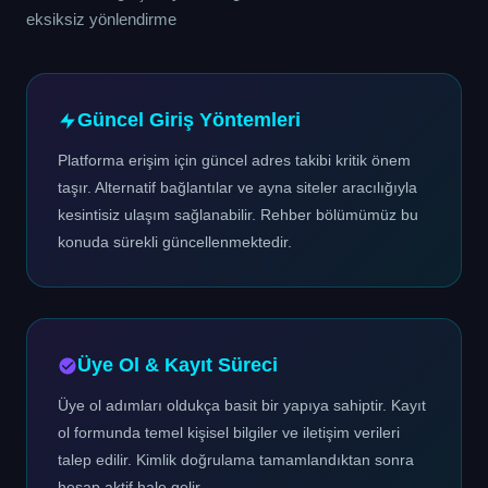
eksiksiz yönlendirme
Güncel Giriş Yöntemleri
Platforma erişim için güncel adres takibi kritik önem
taşır. Alternatif bağlantılar ve ayna siteler aracılığıyla
kesintisiz ulaşım sağlanabilir. Rehber bölümümüz bu
konuda sürekli güncellenmektedir.
Üye Ol & Kayıt Süreci
Üye ol adımları oldukça basit bir yapıya sahiptir. Kayıt
ol formunda temel kişisel bilgiler ve iletişim verileri
talep edilir. Kimlik doğrulama tamamlandıktan sonra
hesap aktif hale gelir.