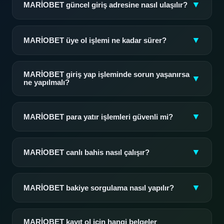
sunan köklü bir dijital platform olup futbol, basketbol,
▼
MARİOBET güncel giriş adresine nasıl ulaşılır?
tenis ve e-spor başta olmak üzere 30'dan fazla branşı
Güncel adrese güvenilir rehber platformları, sosyal
kapsamaktadır.
medya kanalları veya müşteri hizmetleri aracılığıyla
▼
MARİOBET üye ol işlemi ne kadar sürer?
ulaşılabilir. Bu bilgi platformu güncel giriş bilgilerini
Kayıt ol formu doldurulduktan sonra e-posta
düzenli olarak paylaşmaktadır.
doğrulaması ile birlikte hesap 2–5 dakika içinde aktif
MARİOBET giriş yap işleminde sorun yaşanırsa
▼
ne yapılmalı?
hale gelmektedir. Kimlik doğrulama süreci 24 saate
kadar uzayabilir.
Tarayıcı önbelleği temizlenmeli, farklı bir tarayıcı
denenmeli ve güncel adres kontrol edilmelidir. Sorun
▼
MARİOBET para yatır işlemleri güvenli mi?
devam ederse 7/24 canlı destek hattına başvurulabilir.
256-bit SSL şifreleme ve PCI DSS uyumlu ödeme
altyapısı sayesinde tüm finansal işlemler güvenli
▼
MARİOBET canlı bahis nasıl çalışır?
ortamda gerçekleştirilmektedir. Banka havalesi, e-
Devam eden maçlara anlık olarak bahis yapılabilmekte;
cüzdan ve kripto para seçenekleri mevcuttur.
oranlar her birkaç saniyede bir güncellenmektedir. Canlı
▼
MARİOBET bakiye sorgulama nasıl yapılır?
istatistikler ve görsel skor takibi aynı ekranda
Hesap panelinin sağ üst köşesinde anlık bakiye
sunulmaktadır.
görüntülenmektedir. Detaylı işlem geçmişine ise hesap
MARİOBET kayıt ol için hangi belgeler