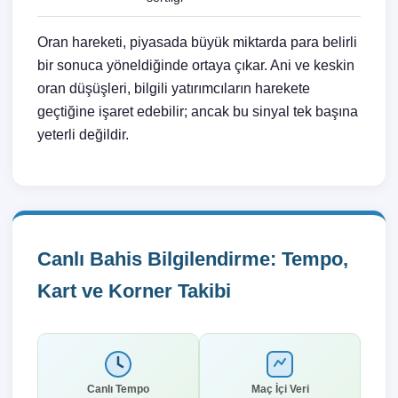
Oran hareketi, piyasada büyük miktarda para belirli
bir sonuca yöneldiğinde ortaya çıkar. Ani ve keskin
oran düşüşleri, bilgili yatırımcıların harekete
geçtiğine işaret edebilir; ancak bu sinyal tek başına
yeterli değildir.
Canlı Bahis Bilgilendirme: Tempo,
Kart ve Korner Takibi
Canlı Tempo
Maç İçi Veri