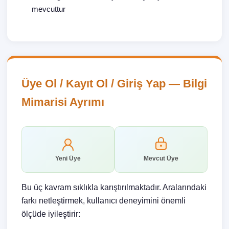
mevcuttur
Üye Ol / Kayıt Ol / Giriş Yap — Bilgi
Mimarisi Ayrımı
Yeni Üye
Mevcut Üye
Bu üç kavram sıklıkla karıştırılmaktadır. Aralarındaki
farkı netleştirmek, kullanıcı deneyimini önemli
ölçüde iyileştirir: