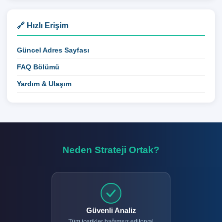
🔗 Hızlı Erişim
Güncel Adres Sayfası
FAQ Bölümü
Yardım & Ulaşım
Neden Strateji Ortak?
Güvenli Analiz
Tüm içerikler bağımsız editoryal