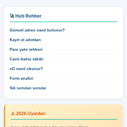
🚀 Hızlı Rehber
Güncel adres nasıl bulunur?
Kayıt ol adımları
Para yatır rehberi
Canlı bahis takibi
xG nasıl okunur?
Form analizi
Sık sorulan sorular
⚠️ 2026 Uyarıları