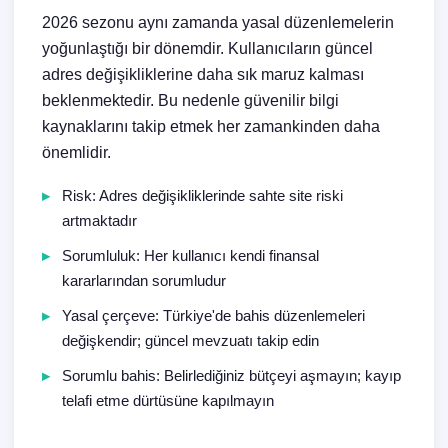
2026 sezonu aynı zamanda yasal düzenlemelerin
yoğunlaştığı bir dönemdir. Kullanıcıların güncel
adres değişikliklerine daha sık maruz kalması
beklenmektedir. Bu nedenle güvenilir bilgi
kaynaklarını takip etmek her zamankinden daha
önemlidir.
Risk: Adres değişikliklerinde sahte site riski
artmaktadır
Sorumluluk: Her kullanıcı kendi finansal
kararlarından sorumludur
Yasal çerçeve: Türkiye'de bahis düzenlemeleri
değişkendir; güncel mevzuatı takip edin
Sorumlu bahis: Belirlediğiniz bütçeyi aşmayın; kayıp
telafi etme dürtüsüne kapılmayın