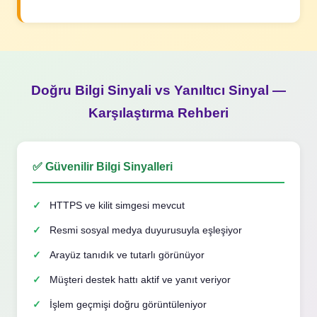
Doğru Bilgi Sinyali vs Yanıltıcı Sinyal —
Karşılaştırma Rehberi
✅ Güvenilir Bilgi Sinyalleri
HTTPS ve kilit simgesi mevcut
Resmi sosyal medya duyurusuyla eşleşiyor
Arayüz tanıdık ve tutarlı görünüyor
Müşteri destek hattı aktif ve yanıt veriyor
İşlem geçmişi doğru görüntüleniyor