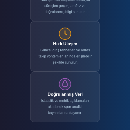
süreçten geçer; tarafsız ve
doğrulanmış bilgi sunulur.
Hızlı Ulaşım
Güncel giriş rehberleri ve adres
takip yöntemleri anında erişilebilir
şekilde sunulur.
Doğrulanmış Veri
İstatistik ve metrik açıklamaları
akademik spor analizi
kaynaklarına dayanır.