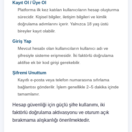
Kayıt Ol / Üye Ol
Platforma ilk kez katılan kullanıcıların hesap oluşturma
sürecidir. Kişisel bilgiler, iletişim bilgileri ve kimlik
doğrulama adımlarını içerir. Yalnızca 18 yaş üstü
bireyler kayıt olabilir.
Giriş Yap
Mevcut hesabı olan kullanıcıların kullanıcı adı ve
şifresiyle sisteme erişmesidir. İki faktörlü doğrulama
aktifse ek bir kod girişi gerekebilir.
Şifremi Unuttum
Kayıtlı e-posta veya telefon numarasına sıfırlama
bağlantısı gönderilir. İşlem genellikle 2–5 dakika içinde
tamamlanır.
Hesap güvenliği için güçlü şifre kullanımı, iki
faktörlü doğrulama aktivasyonu ve oturum açık
bırakmama alışkanlığı önerilmektedir.