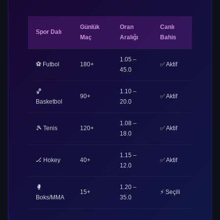
Günlük
Oran
Canlı
Spor Dalı
Maç
Aralığı
Bahis
1.05 –
⚽ Futbol
180+
✅ Aktif
45.0
🏀
1.10 –
90+
✅ Aktif
Basketbol
20.0
1.08 –
🎾 Tenis
120+
✅ Aktif
18.0
1.15 –
🏒 Hokey
40+
✅ Aktif
12.0
🥊
1.20 –
15+
⚡ Seçili
Boks/MMA
35.0