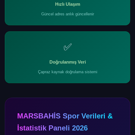
Hızlı Ulaşım
Güncel adres anlık güncellenir
✅
Doğrulanmış Veri
Çapraz kaynak doğrulama sistemi
MARSBAHİS Spor Verileri &
İstatistik Paneli 2026