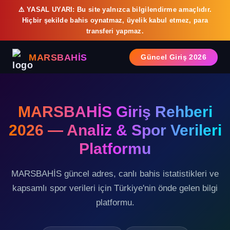
⚠️ YASAL UYARI: Bu site yalnızca bilgilendirme amaçlıdır.
Hiçbir şekilde bahis oynatmaz, üyelik kabul etmez, para
transferi yapmaz.
MARSBAHİS
Güncel Giriş 2026
MARSBAHİS Giriş Rehberi
2026 — Analiz & Spor Verileri
Platformu
MARSBAHİS güncel adres, canlı bahis istatistikleri ve
kapsamlı spor verileri için Türkiye'nin önde gelen bilgi
platformu.