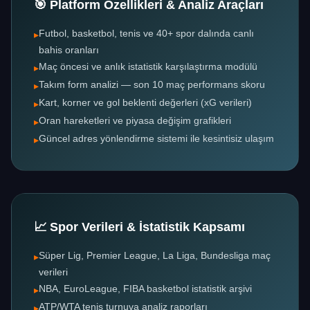
🎯 Platform Özellikleri & Analiz Araçları
Futbol, basketbol, tenis ve 40+ spor dalında canlı
bahis oranları
Maç öncesi ve anlık istatistik karşılaştırma modülü
Takım form analizi — son 10 maç performans skoru
Kart, korner ve gol beklenti değerleri (xG verileri)
Oran hareketleri ve piyasa değişim grafikleri
Güncel adres yönlendirme sistemi ile kesintisiz ulaşım
📈 Spor Verileri & İstatistik Kapsamı
Süper Lig, Premier League, La Liga, Bundesliga maç
verileri
NBA, EuroLeague, FIBA basketbol istatistik arşivi
ATP/WTA tenis turnuva analiz raporları