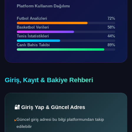
Platform Kullanım Dağılımı
Futbol Analizleri
72%
Basketbol Verileri
58%
Tenis İstatistikleri
44%
Canlı Bahis Takibi
89%
Giriş, Kayıt & Bakiye Rehberi
🔐 Giriş Yap & Güncel Adres
Güncel giriş adresi bu bilgi platformundan takip
edilebilir