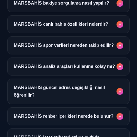
cüzdan dahil çoklu ödeme yöntemi sunulmaktadır.
MARSBAHİS bakiye sorgulama nasıl yapılır?
+
Hesap panelinden bakiye bilgilerinize anlık
ulaşabilirsiniz. Bakiye geçmişi ve işlem detayları da bu
MARSBAHİS canlı bahis özellikleri nelerdir?
+
bölümde görüntülenir.
Canlı bahis bölümünde 40'tan fazla spor dalında anlık
oranlar ve maç içi istatistikler sunulmaktadır. Oran
MARSBAHİS spor verileri nereden takip edilir?
+
güncellemeleri saniyeler içinde yansıtılır.
Spor verileri ve istatistik bölümünden anlık veriler
izlenebilir. Futbol, basketbol ve tenis başta olmak üzere
MARSBAHİS analiz araçları kullanımı kolay mı?
+
tüm dallar kapsanmaktadır.
Analiz araçları sezgisel arayüzüyle kolayca kullanılabilir.
Rehber bölümünde adım adım kullanım kılavuzları
MARSBAHİS güncel adres değişikliği nasıl
+
mevcuttur.
öğrenilir?
Bu bilgi platformunu düzenli takip ederek güncel adres
bilgisine her zaman ulaşabilirsiniz. Bildirim sistemi de
MARSBAHİS rehber içerikleri nerede bulunur?
+
mevcuttur.
Rehber bölümünde tüm kullanım kılavuzları, giriş yap
adımları ve platform özellikleri detaylı şekilde