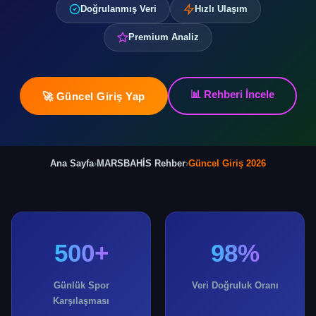
Doğrulanmış Veri
Hızlı Ulaşım
Premium Analiz
📊 Rehberi İncele
🚀 Güncel Giriş Yap
Ana Sayfa
›
MARSBAHİS Rehber
›
Güncel Giriş 2026
500+
98%
Günlük Spor
Veri Doğruluk Oranı
Karşılaşması