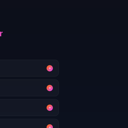
r
+
de yönlendirme sistemi
+
kesintisiz bağlantı için
+
hesabınız aktif hale gelir.
+