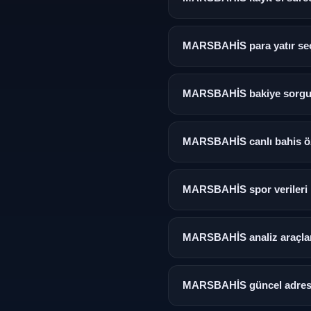
Kayıt ol işlemi ortalama 2-3 
MARSBAHİS para yatır seç
Para yatır işlemleri için ban
MARSBAHİS bakiye sorgula
Hesap panelinden bakiye bilgi
MARSBAHİS canlı bahis öze
Canlı bahis bölümünde 40'tan 
içinde yansıtılır.
MARSBAHİS spor verileri n
Spor verileri ve istatistik bö
kapsanmaktadır.
MARSBAHİS analiz araçları
Analiz araçları sezgisel aray
MARSBAHİS güncel adres de