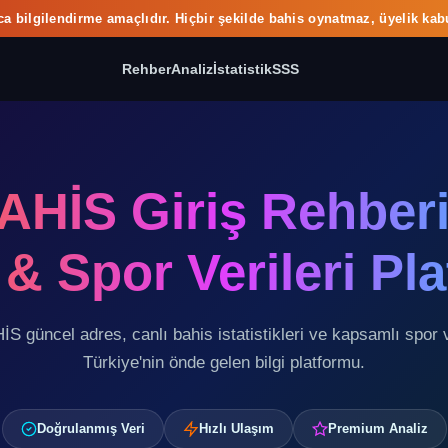
a bilgilendirme amaçlıdır. Hiçbir şekilde bahis oynatmaz, üyelik kab
Rehber
Analiz
İstatistik
SSS
HİS Giriş Rehberi
 & Spor Verileri Pl
güncel adres, canlı bahis istatistikleri ve kapsamlı spor ve
Türkiye'nin önde gelen bilgi platformu.
Doğrulanmış Veri
Hızlı Ulaşım
Premium Analiz