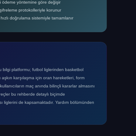
ri ödeme yöntemine göre değişir
 şifreleme protokolleriyle korunur
i hızlı doğrulama sistemiyle tamamlanır
u bilgi platformu; futbol liglerinden basketbol
 aşkın karşılaşma için oran hareketleri, form
, kullanıcıların maç anında bilinçli kararlar almasını
üreçler bu rehberde detaylı biçimde
ıtası liglerini de kapsamaktadır. Yardım bölümünden