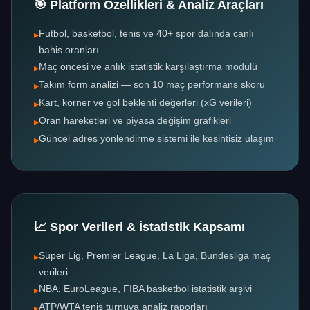
🎯 Platform Özellikleri & Analiz Araçları
Futbol, basketbol, tenis ve 40+ spor dalında canlı
bahis oranları
Maç öncesi ve anlık istatistik karşılaştırma modülü
Takım form analizi — son 10 maç performans skoru
Kart, korner ve gol beklenti değerleri (xG verileri)
Oran hareketleri ve piyasa değişim grafikleri
Güncel adres yönlendirme sistemi ile kesintisiz ulaşım
📈 Spor Verileri & İstatistik Kapsamı
Süper Lig, Premier League, La Liga, Bundesliga maç
verileri
NBA, EuroLeague, FIBA basketbol istatistik arşivi
ATP/WTA tenis turnuva analiz raporları