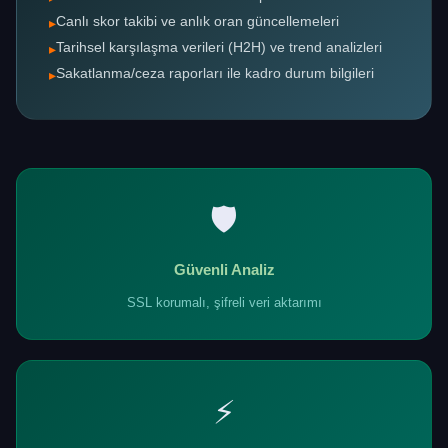
Canlı skor takibi ve anlık oran güncellemeleri
Tarihsel karşılaşma verileri (H2H) ve trend analizleri
Sakatlanma/ceza raporları ile kadro durum bilgileri
🛡️
Güvenli Analiz
SSL korumalı, şifreli veri aktarımı
⚡