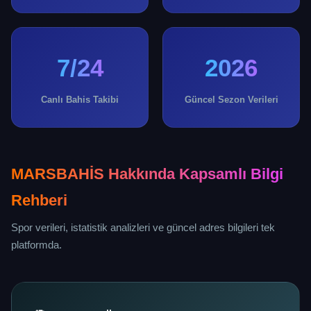
7/24
2026
Canlı Bahis Takibi
Güncel Sezon Verileri
MARSBAHİS Hakkında Kapsamlı Bilgi
Rehberi
Spor verileri, istatistik analizleri ve güncel adres bilgileri tek
platformda.