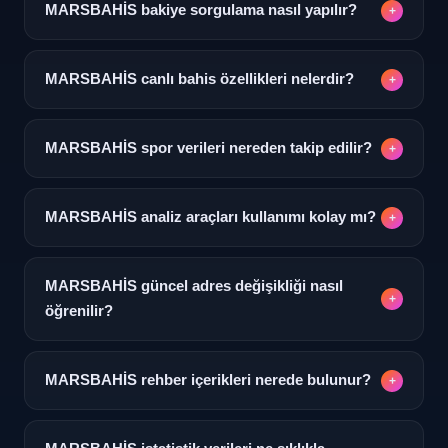
cüzdan dahil çoklu ödeme yöntemi sunulmaktadır.
MARSBAHİS bakiye sorgulama nasıl yapılır?
+
Hesap panelinden bakiye bilgilerinize anlık
ulaşabilirsiniz. Bakiye geçmişi ve işlem detayları da bu
MARSBAHİS canlı bahis özellikleri nelerdir?
+
bölümde görüntülenir.
Canlı bahis bölümünde 40'tan fazla spor dalında anlık
oranlar ve maç içi istatistikler sunulmaktadır. Oran
MARSBAHİS spor verileri nereden takip edilir?
+
güncellemeleri saniyeler içinde yansıtılır.
Spor verileri ve istatistik bölümünden anlık veriler
izlenebilir. Futbol, basketbol ve tenis başta olmak üzere
MARSBAHİS analiz araçları kullanımı kolay mı?
+
tüm dallar kapsanmaktadır.
Analiz araçları sezgisel arayüzüyle kolayca kullanılabilir.
Rehber bölümünde adım adım kullanım kılavuzları
MARSBAHİS güncel adres değişikliği nasıl
+
mevcuttur.
öğrenilir?
Bu bilgi platformunu düzenli takip ederek güncel adres
bilgisine her zaman ulaşabilirsiniz. Bildirim sistemi de
MARSBAHİS rehber içerikleri nerede bulunur?
+
mevcuttur.
Rehber bölümünde tüm kullanım kılavuzları, giriş yap
adımları ve platform özellikleri detaylı şekilde