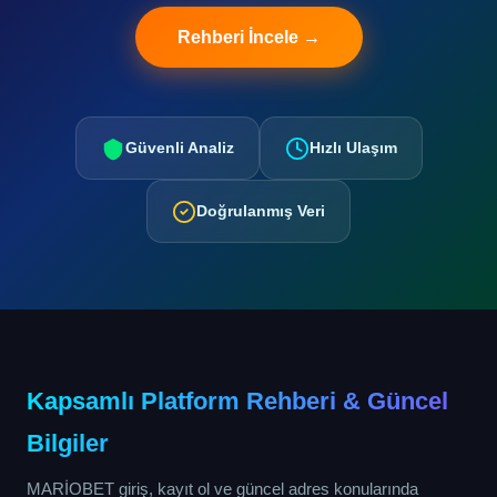
Rehberi İncele →
Güvenli Analiz
Hızlı Ulaşım
Doğrulanmış Veri
Kapsamlı Platform Rehberi & Güncel
Bilgiler
MARİOBET giriş, kayıt ol ve güncel adres konularında