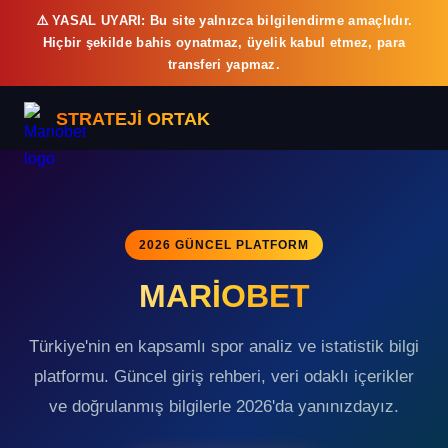
⚠️ YASAL UYARI: Bu site yalnızca bilgilendirme amaçlıdır.
Hiçbir şekilde bahis oynatmaz, üyelik kabul etmez, para
transferi yapmaz.
STRATEJİ ORTAK
2026 GÜNCEL PLATFORM
MARİOBET
Türkiye'nin en kapsamlı spor analiz ve istatistik bilgi
platformu. Güncel giriş rehberi, veri odaklı içerikler
ve doğrulanmış bilgilerle 2026'da yanınızdayız.