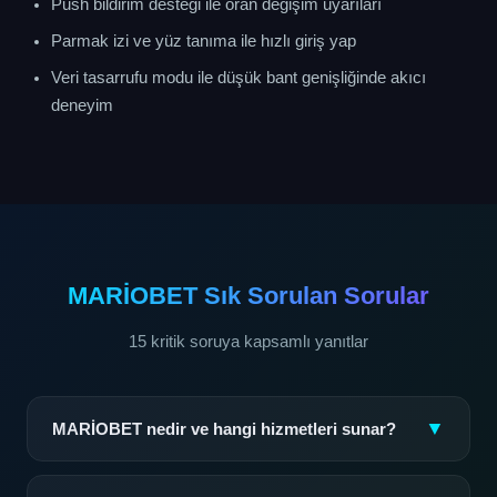
Push bildirim desteği ile oran değişim uyarıları
Parmak izi ve yüz tanıma ile hızlı giriş yap
Veri tasarrufu modu ile düşük bant genişliğinde akıcı
deneyim
MARİOBET Sık Sorulan Sorular
15 kritik soruya kapsamlı yanıtlar
▼
MARİOBET nedir ve hangi hizmetleri sunar?
Uluslararası lisanslı, spor bahsi ve casino hizmetleri