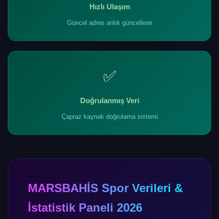
Hızlı Ulaşım
Güncel adres anlık güncellenir
✅
Doğrulanmış Veri
Çapraz kaynak doğrulama sistemi
MARSBAHİS Spor Verileri &
İstatistik Paneli 2026