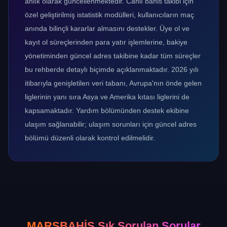
anlık olarak güncellenmektedir. Canlı bahis takibi için
özel geliştirilmiş istatistik modülleri, kullanıcıların maç
anında bilinçli kararlar almasını destekler. Üye ol ve
kayıt ol süreçlerinden para yatır işlemlerine, bakiye
yönetiminden güncel adres takibine kadar tüm süreçler
bu rehberde detaylı biçimde açıklanmaktadır. 2026 yılı
itibarıyla genişletilen veri tabanı, Avrupa'nın önde gelen
liglerinin yanı sıra Asya ve Amerika kıtası liglerini de
kapsamaktadır. Yardım bölümünden destek ekibine
ulaşım sağlanabilir; ulaşım sorunları için güncel adres
bölümü düzenli olarak kontrol edilmelidir.
MARSBAHİS Sık Sorulan Sorular