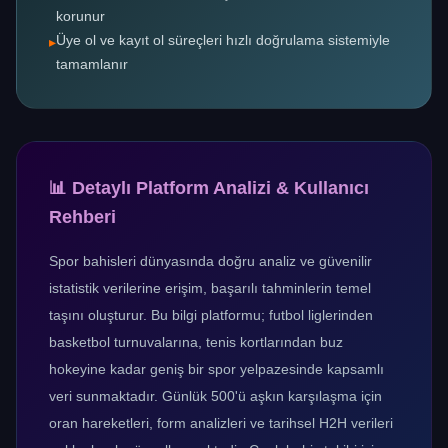
korunur
Üye ol ve kayıt ol süreçleri hızlı doğrulama sistemiyle
tamamlanır
📊 Detaylı Platform Analizi & Kullanıcı
Rehberi
Spor bahisleri dünyasında doğru analiz ve güvenilir
istatistik verilerine erişim, başarılı tahminlerin temel
taşını oluşturur. Bu bilgi platformu; futbol liglerinden
basketbol turnuvalarına, tenis kortlarından buz
hokeyine kadar geniş bir spor yelpazesinde kapsamlı
veri sunmaktadır. Günlük 500'ü aşkın karşılaşma için
oran hareketleri, form analizleri ve tarihsel H2H verileri