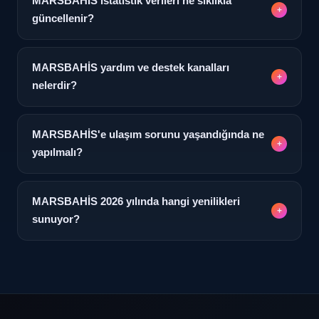
MARSBAHİS istatistik verileri ne sıklıkla
+
açıklanmaktadır.
güncellenir?
İstatistik verileri anlık güncellenmektedir. Doğrulanmış
veri kaynakları kullanılarak yüksek doğruluk oranı
MARSBAHİS yardım ve destek kanalları
+
sağlanmaktadır.
nelerdir?
Yardım bölümünden canlı destek, e-posta ve SSS
kanallarına ulaşım sağlanabilmektedir. 7/24 destek
MARSBAHİS'e ulaşım sorunu yaşandığında ne
+
hizmeti mevcuttur.
yapılmalı?
Ulaşım sorunu yaşandığında öncelikle güncel adres
bölümü kontrol edilmeli, ardından yardım kanallarına
MARSBAHİS 2026 yılında hangi yenilikleri
+
başvurulmalıdır.
sunuyor?
2026 yılında geliştirilmiş analiz araçları, genişletilmiş
spor verileri ve yenilenen canlı bahis arayüzü kullanıcı
deneyimini üst seviyeye taşımaktadır.