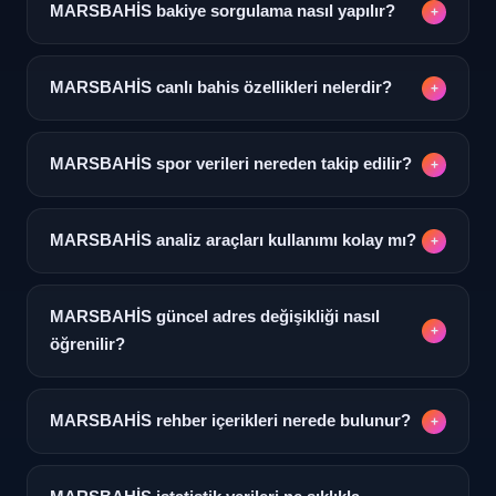
cüzdan dahil çoklu ödeme yöntemi sunulmaktadır.
MARSBAHİS bakiye sorgulama nasıl yapılır?
+
Hesap panelinden bakiye bilgilerinize anlık
ulaşabilirsiniz. Bakiye geçmişi ve işlem detayları da bu
MARSBAHİS canlı bahis özellikleri nelerdir?
+
bölümde görüntülenir.
Canlı bahis bölümünde 40'tan fazla spor dalında anlık
oranlar ve maç içi istatistikler sunulmaktadır. Oran
MARSBAHİS spor verileri nereden takip edilir?
+
güncellemeleri saniyeler içinde yansıtılır.
Spor verileri ve istatistik bölümünden anlık veriler
izlenebilir. Futbol, basketbol ve tenis başta olmak üzere
MARSBAHİS analiz araçları kullanımı kolay mı?
+
tüm dallar kapsanmaktadır.
Analiz araçları sezgisel arayüzüyle kolayca kullanılabilir.
Rehber bölümünde adım adım kullanım kılavuzları
MARSBAHİS güncel adres değişikliği nasıl
+
mevcuttur.
öğrenilir?
Bu bilgi platformunu düzenli takip ederek güncel adres
bilgisine her zaman ulaşabilirsiniz. Bildirim sistemi de
MARSBAHİS rehber içerikleri nerede bulunur?
+
mevcuttur.
Rehber bölümünde tüm kullanım kılavuzları, giriş yap
adımları ve platform özellikleri detaylı şekilde