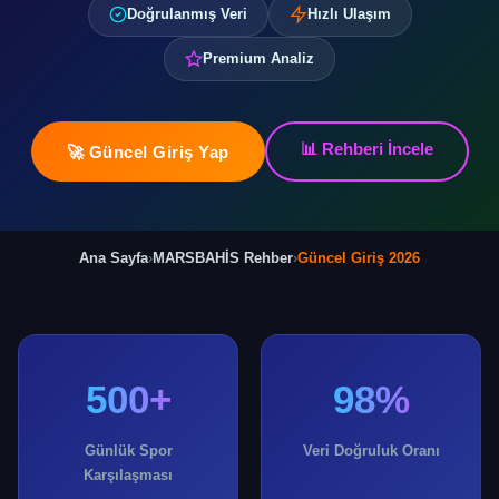
Doğrulanmış Veri
Hızlı Ulaşım
Premium Analiz
📊 Rehberi İncele
🚀 Güncel Giriş Yap
Ana Sayfa
›
MARSBAHİS Rehber
›
Güncel Giriş 2026
500+
98%
Günlük Spor
Veri Doğruluk Oranı
Karşılaşması