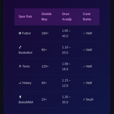
Günlük
Oran
Canlı
Spor Dalı
Maç
Aralığı
Bahis
1.05 –
⚽ Futbol
180+
✅ Aktif
45.0
🏀
1.10 –
90+
✅ Aktif
Basketbol
20.0
1.08 –
🎾 Tenis
120+
✅ Aktif
18.0
1.15 –
🏒 Hokey
40+
✅ Aktif
12.0
🥊
1.20 –
15+
⚡ Seçili
Boks/MMA
35.0