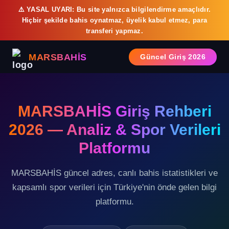
⚠️ YASAL UYARI: Bu site yalnızca bilgilendirme amaçlıdır.
Hiçbir şekilde bahis oynatmaz, üyelik kabul etmez, para
transferi yapmaz.
MARSBAHİS
Güncel Giriş 2026
MARSBAHİS Giriş Rehberi
2026 — Analiz & Spor Verileri
Platformu
MARSBAHİS güncel adres, canlı bahis istatistikleri ve
kapsamlı spor verileri için Türkiye'nin önde gelen bilgi
platformu.