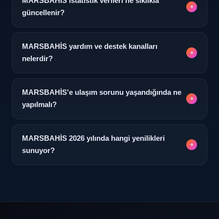
MARSBAHİS istatistik verileri ne sıklıkla
+
açıklanmaktadır.
güncellenir?
İstatistik verileri anlık güncellenmektedir. Doğrulanmış
veri kaynakları kullanılarak yüksek doğruluk oranı
MARSBAHİS yardım ve destek kanalları
+
sağlanmaktadır.
nelerdir?
Yardım bölümünden canlı destek, e-posta ve SSS
kanallarına ulaşım sağlanabilmektedir. 7/24 destek
MARSBAHİS'e ulaşım sorunu yaşandığında ne
+
hizmeti mevcuttur.
yapılmalı?
Ulaşım sorunu yaşandığında öncelikle güncel adres
bölümü kontrol edilmeli, ardından yardım kanallarına
MARSBAHİS 2026 yılında hangi yenilikleri
+
başvurulmalıdır.
sunuyor?
2026 yılında geliştirilmiş analiz araçları, genişletilmiş
spor verileri ve yenilenen canlı bahis arayüzü kullanıcı
deneyimini üst seviyeye taşımaktadır.