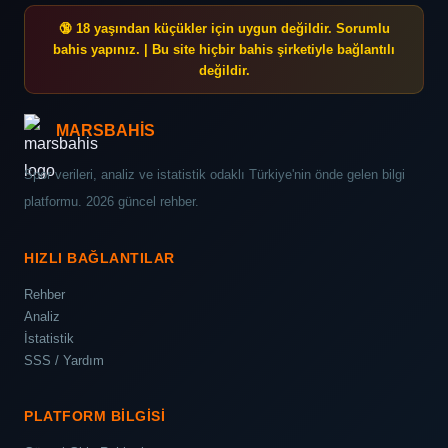
🔞 18 yaşından küçükler için uygun değildir. Sorumlu
bahis yapınız. | Bu site hiçbir bahis şirketiyle bağlantılı
değildir.
MARSBAHİS
Spor verileri, analiz ve istatistik odaklı Türkiye'nin önde gelen bilgi
platformu. 2026 güncel rehber.
HIZLI BAĞLANTILAR
Rehber
Analiz
İstatistik
SSS / Yardım
PLATFORM BILGISI