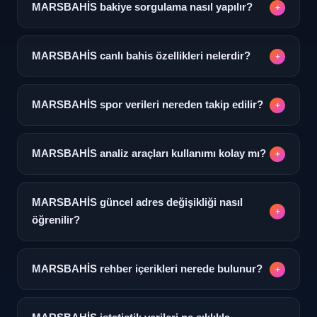
cüzdan dahil çoklu ödeme yöntemi sunulmaktadır.
MARSBAHİS bakiye sorgulama nasıl yapılır?
+
Hesap panelinden bakiye bilgilerinize anlık
ulaşabilirsiniz. Bakiye geçmişi ve işlem detayları da bu
MARSBAHİS canlı bahis özellikleri nelerdir?
+
bölümde görüntülenir.
Canlı bahis bölümünde 40'tan fazla spor dalında anlık
oranlar ve maç içi istatistikler sunulmaktadır. Oran
MARSBAHİS spor verileri nereden takip edilir?
+
güncellemeleri saniyeler içinde yansıtılır.
Spor verileri ve istatistik bölümünden anlık veriler
izlenebilir. Futbol, basketbol ve tenis başta olmak üzere
MARSBAHİS analiz araçları kullanımı kolay mı?
+
tüm dallar kapsanmaktadır.
Analiz araçları sezgisel arayüzüyle kolayca kullanılabilir.
Rehber bölümünde adım adım kullanım kılavuzları
MARSBAHİS güncel adres değişikliği nasıl
+
mevcuttur.
öğrenilir?
Bu bilgi platformunu düzenli takip ederek güncel adres
bilgisine her zaman ulaşabilirsiniz. Bildirim sistemi de
MARSBAHİS rehber içerikleri nerede bulunur?
+
mevcuttur.
Rehber bölümünde tüm kullanım kılavuzları, giriş yap
adımları ve platform özellikleri detaylı şekilde