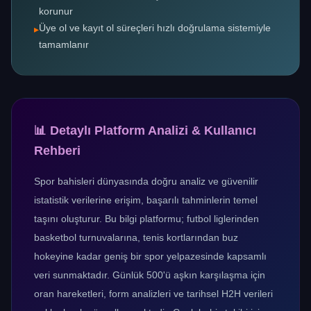
korunur
Üye ol ve kayıt ol süreçleri hızlı doğrulama sistemiyle
tamamlanır
📊 Detaylı Platform Analizi & Kullanıcı
Rehberi
Spor bahisleri dünyasında doğru analiz ve güvenilir
istatistik verilerine erişim, başarılı tahminlerin temel
taşını oluşturur. Bu bilgi platformu; futbol liglerinden
basketbol turnuvalarına, tenis kortlarından buz
hokeyine kadar geniş bir spor yelpazesinde kapsamlı
veri sunmaktadır. Günlük 500'ü aşkın karşılaşma için
oran hareketleri, form analizleri ve tarihsel H2H verileri