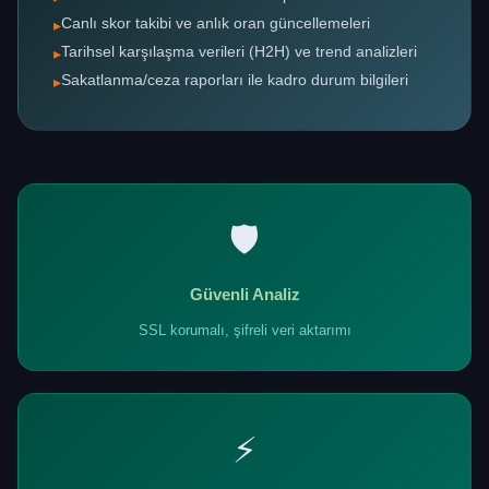
Canlı skor takibi ve anlık oran güncellemeleri
Tarihsel karşılaşma verileri (H2H) ve trend analizleri
Sakatlanma/ceza raporları ile kadro durum bilgileri
🛡️
Güvenli Analiz
SSL korumalı, şifreli veri aktarımı
⚡