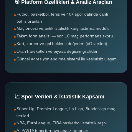
🎯 Platform Özellikleri & Analiz Araçları
Futbol, basketbol, tenis ve 40+ spor dalında canlı
bahis oranları
Maç öncesi ve anlık istatistik karşılaştırma modülü
Takım form analizi — son 10 maç performans skoru
Kart, korner ve gol beklenti değerleri (xG verileri)
Oran hareketleri ve piyasa değişim grafikleri
Güncel adres yönlendirme sistemi ile kesintisiz ulaşım
📈 Spor Verileri & İstatistik Kapsamı
Süper Lig, Premier League, La Liga, Bundesliga maç
verileri
NBA, EuroLeague, FIBA basketbol istatistik arşivi
ATP/WTA tenis turnuva analiz raporları