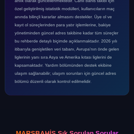
anlık olarak güncellenmektedir. Canlı bahis takibi için
özel geliştirilmiş istatistik modülleri, kullanıcıların maç
anında bilinçli kararlar almasını destekler. Üye ol ve
kayıt ol süreçlerinden para yatır işlemlerine, bakiye
yönetiminden güncel adres takibine kadar tüm süreçler
bu rehberde detaylı biçimde açıklanmaktadır. 2026 yılı
itibarıyla genişletilen veri tabanı, Avrupa'nın önde gelen
liglerinin yanı sıra Asya ve Amerika kıtası liglerini de
kapsamaktadır. Yardım bölümünden destek ekibine
ulaşım sağlanabilir; ulaşım sorunları için güncel adres
bölümü düzenli olarak kontrol edilmelidir.
MARSBAHİS Sık Sorulan Sorular