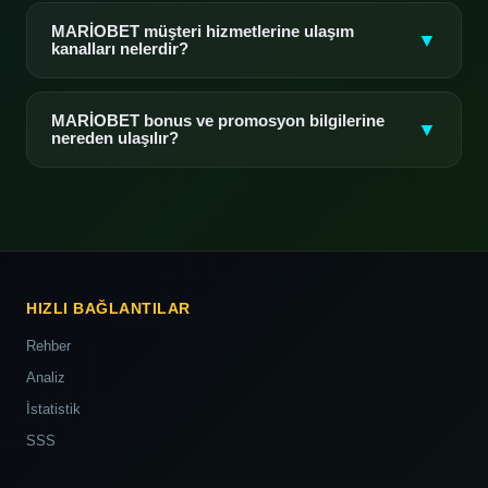
iOS 13 ve üzeri iPhone/iPad modelleri ile Android 8.0 ve
üzeri cihazlarla tam uyumlu çalışmaktadır. APK dosyası
MARİOBET müşteri hizmetlerine ulaşım
▼
kanalları nelerdir?
resmi kanaldan indirilebilmektedir.
7/24 canlı sohbet, e-posta desteği ve Telegram kanalı
üzerinden müşteri hizmetlerine ulaşım
MARİOBET bonus ve promosyon bilgilerine
▼
nereden ulaşılır?
sağlanabilmektedir. Ortalama yanıt süresi canlı
sohbette 2 dakikanın altındadır.
Promosyonlar sekmesinde hoşgeldin bonusu, kayıp
bonusu, yatırım bonusu ve freespin kampanyaları
detaylı çevrim koşullarıyla birlikte listelenmektedir.
Kampanyalar haftalık güncellenmektedir.
HIZLI BAĞLANTILAR
Rehber
Analiz
İstatistik
SSS