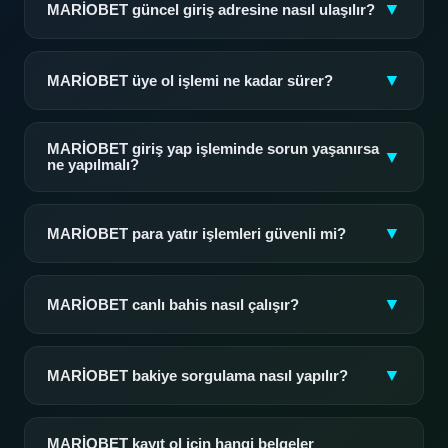
sunan köklü bir dijital platform olup futbol, basketbol,
▼
MARİOBET güncel giriş adresine nasıl ulaşılır?
tenis ve e-spor başta olmak üzere 30'dan fazla branşı
Güncel adrese güvenilir rehber platformları, sosyal
kapsamaktadır.
medya kanalları veya müşteri hizmetleri aracılığıyla
▼
MARİOBET üye ol işlemi ne kadar sürer?
ulaşılabilir. Bu bilgi platformu güncel giriş bilgilerini
Kayıt ol formu doldurulduktan sonra e-posta
düzenli olarak paylaşmaktadır.
doğrulaması ile birlikte hesap 2–5 dakika içinde aktif
MARİOBET giriş yap işleminde sorun yaşanırsa
▼
ne yapılmalı?
hale gelmektedir. Kimlik doğrulama süreci 24 saate
kadar uzayabilir.
Tarayıcı önbelleği temizlenmeli, farklı bir tarayıcı
denenmeli ve güncel adres kontrol edilmelidir. Sorun
▼
MARİOBET para yatır işlemleri güvenli mi?
devam ederse 7/24 canlı destek hattına başvurulabilir.
256-bit SSL şifreleme ve PCI DSS uyumlu ödeme
altyapısı sayesinde tüm finansal işlemler güvenli
▼
MARİOBET canlı bahis nasıl çalışır?
ortamda gerçekleştirilmektedir. Banka havalesi, e-
Devam eden maçlara anlık olarak bahis yapılabilmekte;
cüzdan ve kripto para seçenekleri mevcuttur.
oranlar her birkaç saniyede bir güncellenmektedir. Canlı
▼
MARİOBET bakiye sorgulama nasıl yapılır?
istatistikler ve görsel skor takibi aynı ekranda
Hesap panelinin sağ üst köşesinde anlık bakiye
sunulmaktadır.
görüntülenmektedir. Detaylı işlem geçmişine ise hesap
MARİOBET kayıt ol için hangi belgeler