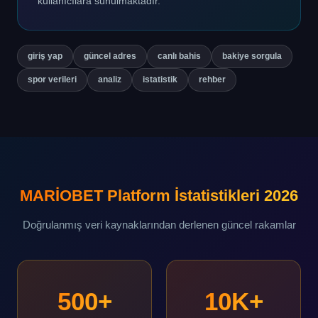
kullanıcılara sunulmaktadır.
giriş yap
güncel adres
canlı bahis
bakiye sorgula
spor verileri
analiz
istatistik
rehber
MARİOBET Platform İstatistikleri 2026
Doğrulanmış veri kaynaklarından derlenen güncel rakamlar
500+
10K+