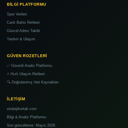
BILGI PLATFORMU
Spor Verileri
Canlı Bahis Rehberi
Güncel Adres Takibi
Yardım & Ulaşım
GÜVEN ROZETLERI
✅ Güvenli Analiz Platformu
⚡ Hızlı Ulaşım Rehberi
🔍 Doğrulanmış Veri Kaynakları
İLETIŞIM
stratejikortak.com
Bilgi & Analiz Platformu
Son güncelleme: Mayıs 2026