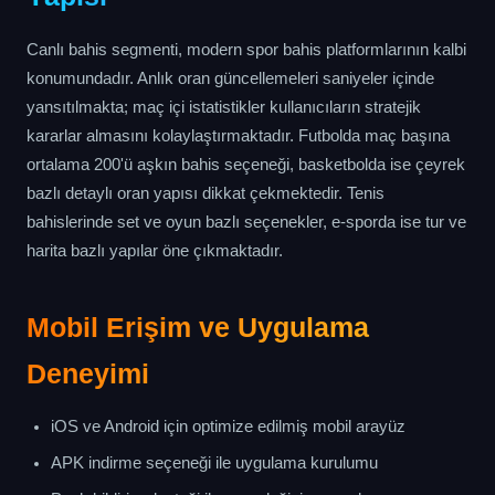
Canlı bahis segmenti, modern spor bahis platformlarının kalbi
konumundadır. Anlık oran güncellemeleri saniyeler içinde
yansıtılmakta; maç içi istatistikler kullanıcıların stratejik
kararlar almasını kolaylaştırmaktadır. Futbolda maç başına
ortalama 200'ü aşkın bahis seçeneği, basketbolda ise çeyrek
bazlı detaylı oran yapısı dikkat çekmektedir. Tenis
bahislerinde set ve oyun bazlı seçenekler, e-sporda ise tur ve
harita bazlı yapılar öne çıkmaktadır.
Mobil Erişim ve Uygulama
Deneyimi
iOS ve Android için optimize edilmiş mobil arayüz
APK indirme seçeneği ile uygulama kurulumu