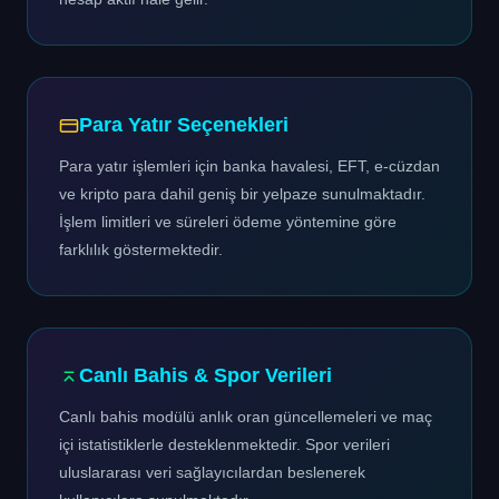
Para Yatır Seçenekleri
Para yatır işlemleri için banka havalesi, EFT, e-cüzdan
ve kripto para dahil geniş bir yelpaze sunulmaktadır.
İşlem limitleri ve süreleri ödeme yöntemine göre
farklılık göstermektedir.
Canlı Bahis & Spor Verileri
Canlı bahis modülü anlık oran güncellemeleri ve maç
içi istatistiklerle desteklenmektedir. Spor verileri
uluslararası veri sağlayıcılardan beslenerek