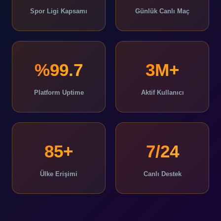
Spor Ligi Kapsamı
Günlük Canlı Maç
%99.7
3M+
Platform Uptime
Aktif Kullanıcı
85+
7/24
Ülke Erişimi
Canlı Destek