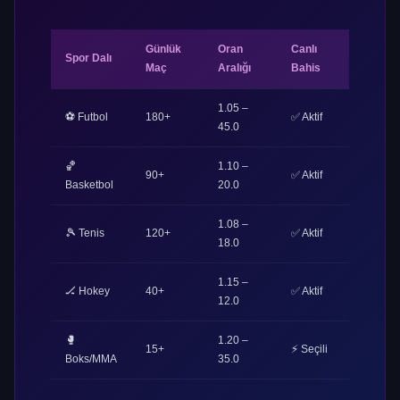
Günlük
Oran
Canlı
Spor Dalı
Maç
Aralığı
Bahis
1.05 –
⚽ Futbol
180+
✅ Aktif
45.0
🏀
1.10 –
90+
✅ Aktif
Basketbol
20.0
1.08 –
🎾 Tenis
120+
✅ Aktif
18.0
1.15 –
🏒 Hokey
40+
✅ Aktif
12.0
🥊
1.20 –
15+
⚡ Seçili
Boks/MMA
35.0