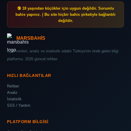
🔞 18 yaşından küçükler için uygun değildir. Sorumlu
bahis yapınız. | Bu site hiçbir bahis şirketiyle bağlantılı
değildir.
MARSBAHİS
Spor verileri, analiz ve istatistik odaklı Türkiye'nin önde gelen bilgi
platformu. 2026 güncel rehber.
HIZLI BAĞLANTILAR
Rehber
Analiz
İstatistik
SSS / Yardım
PLATFORM BILGISI