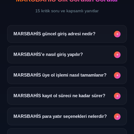
15 kritik soru ve kapsamlı yanıtlar
MARSBAHİS güncel giriş adresi nedir?
+
Güncel adres bilgisine bu bilgi platformu üzerinden anlık
olarak ulaşabilirsiniz. Adres değişikliklerinde yönlendirme
MARSBAHİS'e nasıl giriş yapılır?
+
sistemi otomatik devreye girer.
Güncel adres üzerinden giriş yap butonunu kullanarak
hesabınıza erişebilirsiniz. Doğru URL kullanımı kesintisiz
MARSBAHİS üye ol işlemi nasıl tamamlanır?
+
bağlantı için önemlidir.
Üye ol formunu doldurarak kayıt sürecini
başlatabilirsiniz. Doğrulama adımları tamamlandıktan
MARSBAHİS kayıt ol süreci ne kadar sürer?
+
sonra hesabınız aktif hale gelir.
Kayıt ol işlemi ortalama 2-3 dakika içinde
tamamlanmaktadır. Kimlik doğrulama adımı ek süre
MARSBAHİS para yatır seçenekleri nelerdir?
+
gerektirebilir.
Para yatır işlemleri için banka havalesi, kredi kartı ve e-