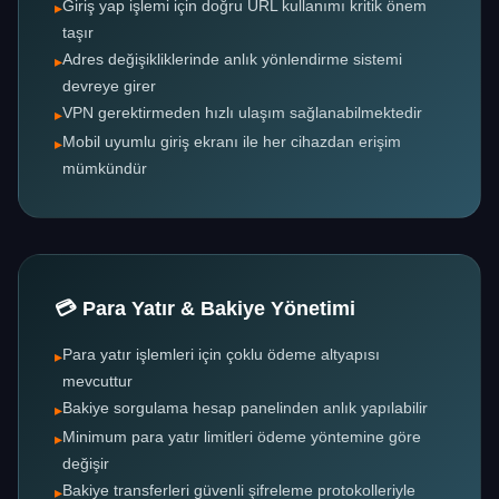
Giriş yap işlemi için doğru URL kullanımı kritik önem
taşır
Adres değişikliklerinde anlık yönlendirme sistemi
devreye girer
VPN gerektirmeden hızlı ulaşım sağlanabilmektedir
Mobil uyumlu giriş ekranı ile her cihazdan erişim
mümkündür
💳 Para Yatır & Bakiye Yönetimi
Para yatır işlemleri için çoklu ödeme altyapısı
mevcuttur
Bakiye sorgulama hesap panelinden anlık yapılabilir
Minimum para yatır limitleri ödeme yöntemine göre
değişir
Bakiye transferleri güvenli şifreleme protokolleriyle