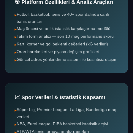
🎯 Platform Özellikleri & Analiz Araçları
Futbol, basketbol, tenis ve 40+ spor dalında canlı
bahis oranları
Maç öncesi ve anlık istatistik karşılaştırma modülü
Takım form analizi — son 10 maç performans skoru
Kart, korner ve gol beklenti değerleri (xG verileri)
Oran hareketleri ve piyasa değişim grafikleri
Güncel adres yönlendirme sistemi ile kesintisiz ulaşım
📈 Spor Verileri & İstatistik Kapsamı
Süper Lig, Premier League, La Liga, Bundesliga maç
verileri
NBA, EuroLeague, FIBA basketbol istatistik arşivi
ATP/WTA tenis turnuva analiz raporları