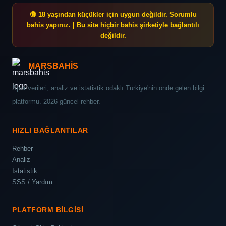
🔞 18 yaşından küçükler için uygun değildir. Sorumlu
bahis yapınız. | Bu site hiçbir bahis şirketiyle bağlantılı
değildir.
MARSBAHİS
Spor verileri, analiz ve istatistik odaklı Türkiye'nin önde gelen bilgi
platformu. 2026 güncel rehber.
HIZLI BAĞLANTILAR
Rehber
Analiz
İstatistik
SSS / Yardım
PLATFORM BILGISI