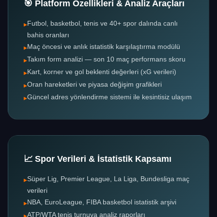
🎯 Platform Özellikleri & Analiz Araçları
Futbol, basketbol, tenis ve 40+ spor dalında canlı
bahis oranları
Maç öncesi ve anlık istatistik karşılaştırma modülü
Takım form analizi — son 10 maç performans skoru
Kart, korner ve gol beklenti değerleri (xG verileri)
Oran hareketleri ve piyasa değişim grafikleri
Güncel adres yönlendirme sistemi ile kesintisiz ulaşım
📈 Spor Verileri & İstatistik Kapsamı
Süper Lig, Premier League, La Liga, Bundesliga maç
verileri
NBA, EuroLeague, FIBA basketbol istatistik arşivi
ATP/WTA tenis turnuva analiz raporları