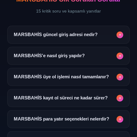
15 kritik soru ve kapsamlı yanıtlar
MARSBAHİS güncel giriş adresi nedir?
+
Güncel adres bilgisine bu bilgi platformu üzerinden anlık
olarak ulaşabilirsiniz. Adres değişikliklerinde yönlendirme
MARSBAHİS'e nasıl giriş yapılır?
+
sistemi otomatik devreye girer.
Güncel adres üzerinden giriş yap butonunu kullanarak
hesabınıza erişebilirsiniz. Doğru URL kullanımı kesintisiz
MARSBAHİS üye ol işlemi nasıl tamamlanır?
+
bağlantı için önemlidir.
Üye ol formunu doldurarak kayıt sürecini
başlatabilirsiniz. Doğrulama adımları tamamlandıktan
MARSBAHİS kayıt ol süreci ne kadar sürer?
+
sonra hesabınız aktif hale gelir.
Kayıt ol işlemi ortalama 2-3 dakika içinde
tamamlanmaktadır. Kimlik doğrulama adımı ek süre
MARSBAHİS para yatır seçenekleri nelerdir?
+
gerektirebilir.
Para yatır işlemleri için banka havalesi, kredi kartı ve e-