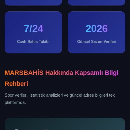
7/24
2026
Canlı Bahis Takibi
Güncel Sezon Verileri
MARSBAHİS Hakkında Kapsamlı Bilgi
Rehberi
Spor verileri, istatistik analizleri ve güncel adres bilgileri tek
platformda.