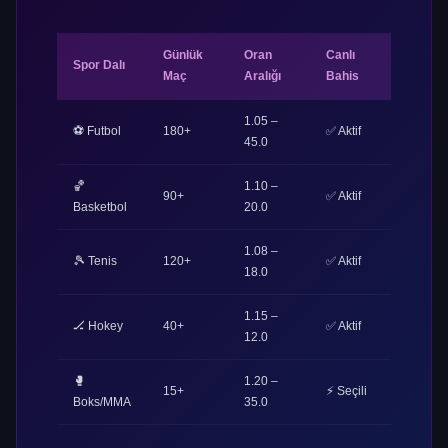
Günlük
Oran
Canlı
Spor Dalı
Maç
Aralığı
Bahis
1.05 –
⚽ Futbol
180+
✅ Aktif
45.0
🏀
1.10 –
90+
✅ Aktif
Basketbol
20.0
1.08 –
🎾 Tenis
120+
✅ Aktif
18.0
1.15 –
🏒 Hokey
40+
✅ Aktif
12.0
🥊
1.20 –
15+
⚡ Seçili
Boks/MMA
35.0