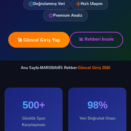
Doğrulanmış Veri
Hızlı Ulaşım
Premium Analiz
📊 Rehberi İncele
🚀 Güncel Giriş Yap
Ana Sayfa
›
MARSBAHİS Rehber
›
Güncel Giriş 2026
500+
98%
Günlük Spor
Veri Doğruluk Oranı
Karşılaşması