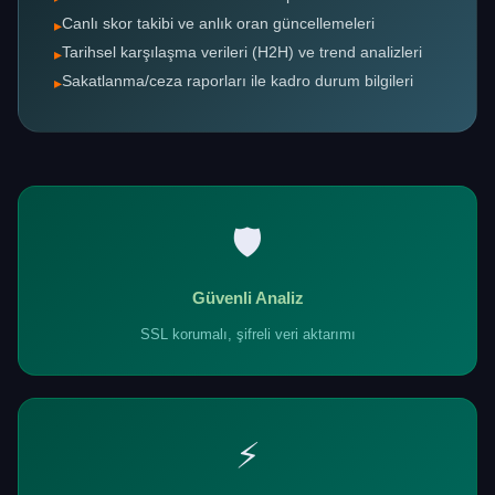
Canlı skor takibi ve anlık oran güncellemeleri
Tarihsel karşılaşma verileri (H2H) ve trend analizleri
Sakatlanma/ceza raporları ile kadro durum bilgileri
🛡️
Güvenli Analiz
SSL korumalı, şifreli veri aktarımı
⚡