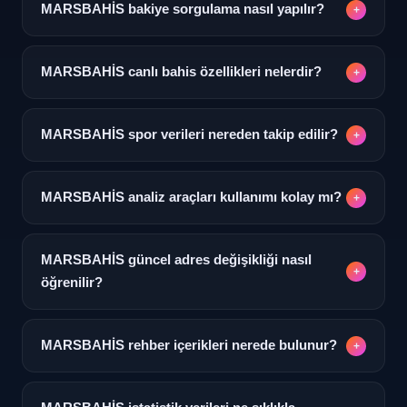
cüzdan dahil çoklu ödeme yöntemi sunulmaktadır.
MARSBAHİS bakiye sorgulama nasıl yapılır?
+
Hesap panelinden bakiye bilgilerinize anlık
ulaşabilirsiniz. Bakiye geçmişi ve işlem detayları da bu
MARSBAHİS canlı bahis özellikleri nelerdir?
+
bölümde görüntülenir.
Canlı bahis bölümünde 40'tan fazla spor dalında anlık
oranlar ve maç içi istatistikler sunulmaktadır. Oran
MARSBAHİS spor verileri nereden takip edilir?
+
güncellemeleri saniyeler içinde yansıtılır.
Spor verileri ve istatistik bölümünden anlık veriler
izlenebilir. Futbol, basketbol ve tenis başta olmak üzere
MARSBAHİS analiz araçları kullanımı kolay mı?
+
tüm dallar kapsanmaktadır.
Analiz araçları sezgisel arayüzüyle kolayca kullanılabilir.
Rehber bölümünde adım adım kullanım kılavuzları
MARSBAHİS güncel adres değişikliği nasıl
+
mevcuttur.
öğrenilir?
Bu bilgi platformunu düzenli takip ederek güncel adres
bilgisine her zaman ulaşabilirsiniz. Bildirim sistemi de
MARSBAHİS rehber içerikleri nerede bulunur?
+
mevcuttur.
Rehber bölümünde tüm kullanım kılavuzları, giriş yap
adımları ve platform özellikleri detaylı şekilde