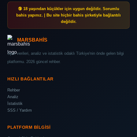
🔞 18 yaşından küçükler için uygun değildir. Sorumlu
bahis yapınız. | Bu site hiçbir bahis şirketiyle bağlantılı
değildir.
MARSBAHİS
Spor verileri, analiz ve istatistik odaklı Türkiye'nin önde gelen bilgi
platformu. 2026 güncel rehber.
HIZLI BAĞLANTILAR
Rehber
Analiz
İstatistik
SSS / Yardım
PLATFORM BILGISI