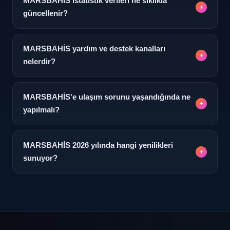
MARSBAHİS istatistik verileri ne sıklıkla
+
açıklanmaktadır.
güncellenir?
İstatistik verileri anlık güncellenmektedir. Doğrulanmış
veri kaynakları kullanılarak yüksek doğruluk oranı
MARSBAHİS yardım ve destek kanalları
+
sağlanmaktadır.
nelerdir?
Yardım bölümünden canlı destek, e-posta ve SSS
kanallarına ulaşım sağlanabilmektedir. 7/24 destek
MARSBAHİS'e ulaşım sorunu yaşandığında ne
+
hizmeti mevcuttur.
yapılmalı?
Ulaşım sorunu yaşandığında öncelikle güncel adres
bölümü kontrol edilmeli, ardından yardım kanallarına
MARSBAHİS 2026 yılında hangi yenilikleri
+
başvurulmalıdır.
sunuyor?
2026 yılında geliştirilmiş analiz araçları, genişletilmiş
spor verileri ve yenilenen canlı bahis arayüzü kullanıcı
deneyimini üst seviyeye taşımaktadır.