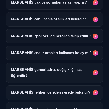
cüzdan dahil çoklu ödeme yöntemi sunulmaktadır.
MARSBAHİS bakiye sorgulama nasıl yapılır?
+
Hesap panelinden bakiye bilgilerinize anlık
ulaşabilirsiniz. Bakiye geçmişi ve işlem detayları da bu
MARSBAHİS canlı bahis özellikleri nelerdir?
+
bölümde görüntülenir.
Canlı bahis bölümünde 40'tan fazla spor dalında anlık
oranlar ve maç içi istatistikler sunulmaktadır. Oran
MARSBAHİS spor verileri nereden takip edilir?
+
güncellemeleri saniyeler içinde yansıtılır.
Spor verileri ve istatistik bölümünden anlık veriler
izlenebilir. Futbol, basketbol ve tenis başta olmak üzere
MARSBAHİS analiz araçları kullanımı kolay mı?
+
tüm dallar kapsanmaktadır.
Analiz araçları sezgisel arayüzüyle kolayca kullanılabilir.
Rehber bölümünde adım adım kullanım kılavuzları
MARSBAHİS güncel adres değişikliği nasıl
+
mevcuttur.
öğrenilir?
Bu bilgi platformunu düzenli takip ederek güncel adres
bilgisine her zaman ulaşabilirsiniz. Bildirim sistemi de
MARSBAHİS rehber içerikleri nerede bulunur?
+
mevcuttur.
Rehber bölümünde tüm kullanım kılavuzları, giriş yap
adımları ve platform özellikleri detaylı şekilde