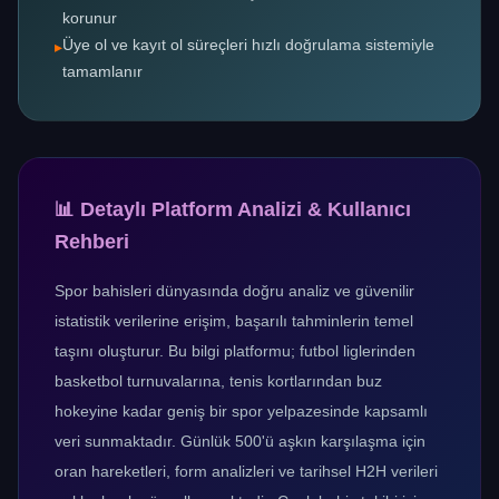
korunur
Üye ol ve kayıt ol süreçleri hızlı doğrulama sistemiyle
tamamlanır
📊 Detaylı Platform Analizi & Kullanıcı
Rehberi
Spor bahisleri dünyasında doğru analiz ve güvenilir
istatistik verilerine erişim, başarılı tahminlerin temel
taşını oluşturur. Bu bilgi platformu; futbol liglerinden
basketbol turnuvalarına, tenis kortlarından buz
hokeyine kadar geniş bir spor yelpazesinde kapsamlı
veri sunmaktadır. Günlük 500'ü aşkın karşılaşma için
oran hareketleri, form analizleri ve tarihsel H2H verileri