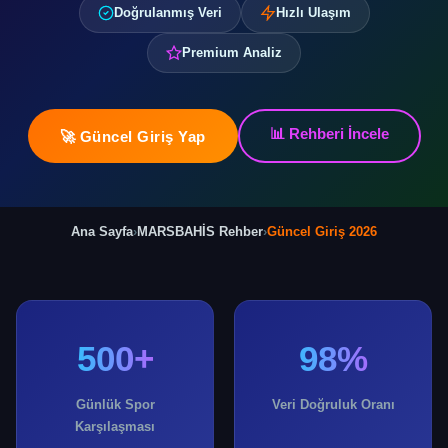
Doğrulanmış Veri
Hızlı Ulaşım
Premium Analiz
📊 Rehberi İncele
🚀 Güncel Giriş Yap
Ana Sayfa
›
MARSBAHİS Rehber
›
Güncel Giriş 2026
500+
98%
Günlük Spor
Veri Doğruluk Oranı
Karşılaşması