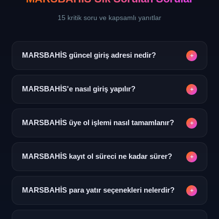
15 kritik soru ve kapsamlı yanıtlar
MARSBAHİS güncel giriş adresi nedir?
+
Güncel adres bilgisine bu bilgi platformu üzerinden anlık
olarak ulaşabilirsiniz. Adres değişikliklerinde yönlendirme
MARSBAHİS'e nasıl giriş yapılır?
+
sistemi otomatik devreye girer.
Güncel adres üzerinden giriş yap butonunu kullanarak
hesabınıza erişebilirsiniz. Doğru URL kullanımı kesintisiz
MARSBAHİS üye ol işlemi nasıl tamamlanır?
+
bağlantı için önemlidir.
Üye ol formunu doldurarak kayıt sürecini
başlatabilirsiniz. Doğrulama adımları tamamlandıktan
MARSBAHİS kayıt ol süreci ne kadar sürer?
+
sonra hesabınız aktif hale gelir.
Kayıt ol işlemi ortalama 2-3 dakika içinde
tamamlanmaktadır. Kimlik doğrulama adımı ek süre
MARSBAHİS para yatır seçenekleri nelerdir?
+
gerektirebilir.
Para yatır işlemleri için banka havalesi, kredi kartı ve e-