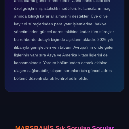
anlık olarak güncellenmektedir. Canlı bahis takibi için
özel geliştirilmiş istatistik modülleri, kullanıcıların maç
anında bilinçli kararlar almasını destekler. Üye ol ve
kayıt ol süreçlerinden para yatır işlemlerine, bakiye
yönetiminden güncel adres takibine kadar tüm süreçler
bu rehberde detaylı biçimde açıklanmaktadır. 2026 yılı
itibarıyla genişletilen veri tabanı, Avrupa'nın önde gelen
liglerinin yanı sıra Asya ve Amerika kıtası liglerini de
kapsamaktadır. Yardım bölümünden destek ekibine
ulaşım sağlanabilir; ulaşım sorunları için güncel adres
bölümü düzenli olarak kontrol edilmelidir.
MARSBAHİS Sık Sorulan Sorular