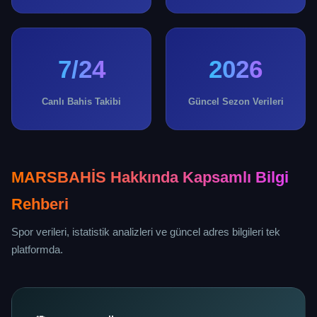
7/24
2026
Canlı Bahis Takibi
Güncel Sezon Verileri
MARSBAHİS Hakkında Kapsamlı Bilgi
Rehberi
Spor verileri, istatistik analizleri ve güncel adres bilgileri tek
platformda.