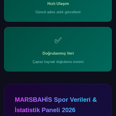
Hızlı Ulaşım
Güncel adres anlık güncellenir
✅
Doğrulanmış Veri
Çapraz kaynak doğrulama sistemi
MARSBAHİS Spor Verileri &
İstatistik Paneli 2026