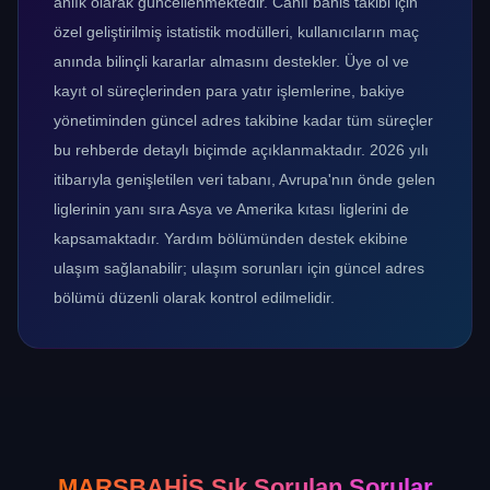
anlık olarak güncellenmektedir. Canlı bahis takibi için
özel geliştirilmiş istatistik modülleri, kullanıcıların maç
anında bilinçli kararlar almasını destekler. Üye ol ve
kayıt ol süreçlerinden para yatır işlemlerine, bakiye
yönetiminden güncel adres takibine kadar tüm süreçler
bu rehberde detaylı biçimde açıklanmaktadır. 2026 yılı
itibarıyla genişletilen veri tabanı, Avrupa'nın önde gelen
liglerinin yanı sıra Asya ve Amerika kıtası liglerini de
kapsamaktadır. Yardım bölümünden destek ekibine
ulaşım sağlanabilir; ulaşım sorunları için güncel adres
bölümü düzenli olarak kontrol edilmelidir.
MARSBAHİS Sık Sorulan Sorular