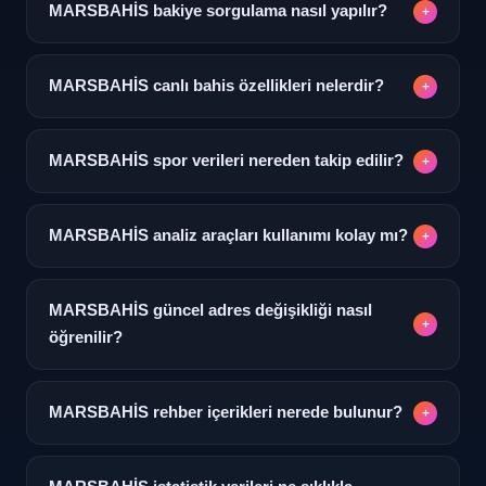
cüzdan dahil çoklu ödeme yöntemi sunulmaktadır.
MARSBAHİS bakiye sorgulama nasıl yapılır?
+
Hesap panelinden bakiye bilgilerinize anlık
ulaşabilirsiniz. Bakiye geçmişi ve işlem detayları da bu
MARSBAHİS canlı bahis özellikleri nelerdir?
+
bölümde görüntülenir.
Canlı bahis bölümünde 40'tan fazla spor dalında anlık
oranlar ve maç içi istatistikler sunulmaktadır. Oran
MARSBAHİS spor verileri nereden takip edilir?
+
güncellemeleri saniyeler içinde yansıtılır.
Spor verileri ve istatistik bölümünden anlık veriler
izlenebilir. Futbol, basketbol ve tenis başta olmak üzere
MARSBAHİS analiz araçları kullanımı kolay mı?
+
tüm dallar kapsanmaktadır.
Analiz araçları sezgisel arayüzüyle kolayca kullanılabilir.
Rehber bölümünde adım adım kullanım kılavuzları
MARSBAHİS güncel adres değişikliği nasıl
+
mevcuttur.
öğrenilir?
Bu bilgi platformunu düzenli takip ederek güncel adres
bilgisine her zaman ulaşabilirsiniz. Bildirim sistemi de
MARSBAHİS rehber içerikleri nerede bulunur?
+
mevcuttur.
Rehber bölümünde tüm kullanım kılavuzları, giriş yap
adımları ve platform özellikleri detaylı şekilde