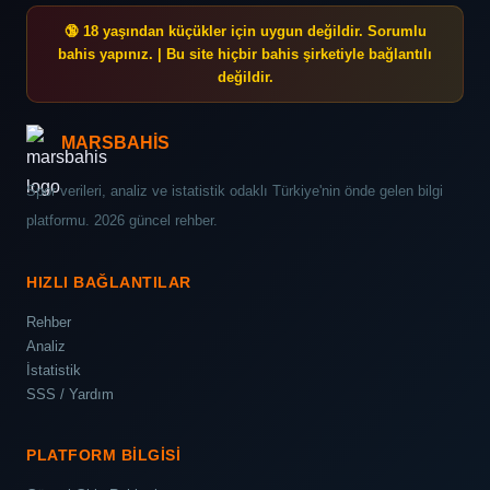
🔞 18 yaşından küçükler için uygun değildir. Sorumlu
bahis yapınız. | Bu site hiçbir bahis şirketiyle bağlantılı
değildir.
MARSBAHİS
Spor verileri, analiz ve istatistik odaklı Türkiye'nin önde gelen bilgi
platformu. 2026 güncel rehber.
HIZLI BAĞLANTILAR
Rehber
Analiz
İstatistik
SSS / Yardım
PLATFORM BILGISI