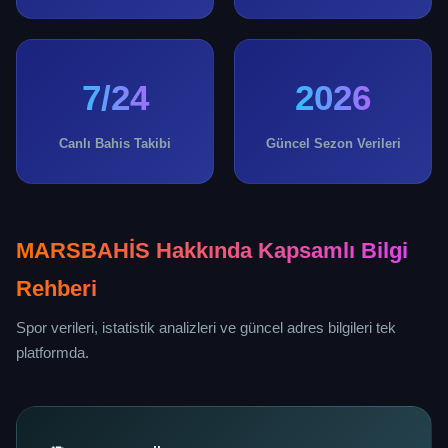
7/24
2026
Canlı Bahis Takibi
Güncel Sezon Verileri
MARSBAHİS Hakkında Kapsamlı Bilgi
Rehberi
Spor verileri, istatistik analizleri ve güncel adres bilgileri tek
platformda.