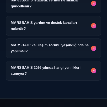
MARSBAHİS istatistik verileri ne sıklıkla
+
açıklanmaktadır.
güncellenir?
İstatistik verileri anlık güncellenmektedir. Doğrulanmış
veri kaynakları kullanılarak yüksek doğruluk oranı
MARSBAHİS yardım ve destek kanalları
+
sağlanmaktadır.
nelerdir?
Yardım bölümünden canlı destek, e-posta ve SSS
kanallarına ulaşım sağlanabilmektedir. 7/24 destek
MARSBAHİS'e ulaşım sorunu yaşandığında ne
+
hizmeti mevcuttur.
yapılmalı?
Ulaşım sorunu yaşandığında öncelikle güncel adres
bölümü kontrol edilmeli, ardından yardım kanallarına
MARSBAHİS 2026 yılında hangi yenilikleri
+
başvurulmalıdır.
sunuyor?
2026 yılında geliştirilmiş analiz araçları, genişletilmiş
spor verileri ve yenilenen canlı bahis arayüzü kullanıcı
deneyimini üst seviyeye taşımaktadır.