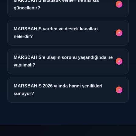
MARSBAHİS istatistik verileri ne sıklıkla
+
açıklanmaktadır.
güncellenir?
İstatistik verileri anlık güncellenmektedir. Doğrulanmış
veri kaynakları kullanılarak yüksek doğruluk oranı
MARSBAHİS yardım ve destek kanalları
+
sağlanmaktadır.
nelerdir?
Yardım bölümünden canlı destek, e-posta ve SSS
kanallarına ulaşım sağlanabilmektedir. 7/24 destek
MARSBAHİS'e ulaşım sorunu yaşandığında ne
+
hizmeti mevcuttur.
yapılmalı?
Ulaşım sorunu yaşandığında öncelikle güncel adres
bölümü kontrol edilmeli, ardından yardım kanallarına
MARSBAHİS 2026 yılında hangi yenilikleri
+
başvurulmalıdır.
sunuyor?
2026 yılında geliştirilmiş analiz araçları, genişletilmiş
spor verileri ve yenilenen canlı bahis arayüzü kullanıcı
deneyimini üst seviyeye taşımaktadır.