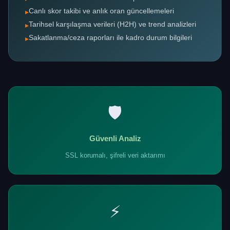
Canlı skor takibi ve anlık oran güncellemeleri
Tarihsel karşılaşma verileri (H2H) ve trend analizleri
Sakatlanma/ceza raporları ile kadro durum bilgileri
🛡️
Güvenli Analiz
SSL korumalı, şifreli veri aktarımı
⚡