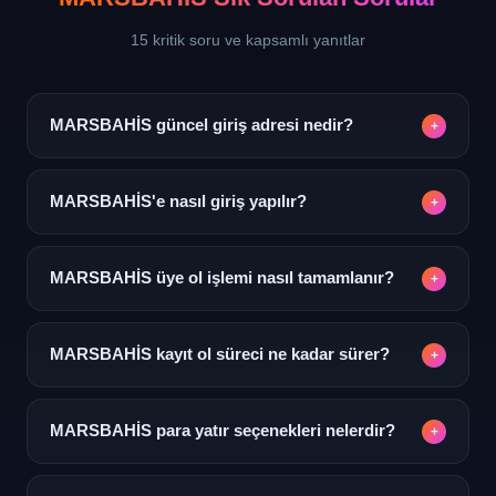
15 kritik soru ve kapsamlı yanıtlar
MARSBAHİS güncel giriş adresi nedir?
+
Güncel adres bilgisine bu bilgi platformu üzerinden anlık
olarak ulaşabilirsiniz. Adres değişikliklerinde yönlendirme
MARSBAHİS'e nasıl giriş yapılır?
+
sistemi otomatik devreye girer.
Güncel adres üzerinden giriş yap butonunu kullanarak
hesabınıza erişebilirsiniz. Doğru URL kullanımı kesintisiz
MARSBAHİS üye ol işlemi nasıl tamamlanır?
+
bağlantı için önemlidir.
Üye ol formunu doldurarak kayıt sürecini
başlatabilirsiniz. Doğrulama adımları tamamlandıktan
MARSBAHİS kayıt ol süreci ne kadar sürer?
+
sonra hesabınız aktif hale gelir.
Kayıt ol işlemi ortalama 2-3 dakika içinde
tamamlanmaktadır. Kimlik doğrulama adımı ek süre
MARSBAHİS para yatır seçenekleri nelerdir?
+
gerektirebilir.
Para yatır işlemleri için banka havalesi, kredi kartı ve e-