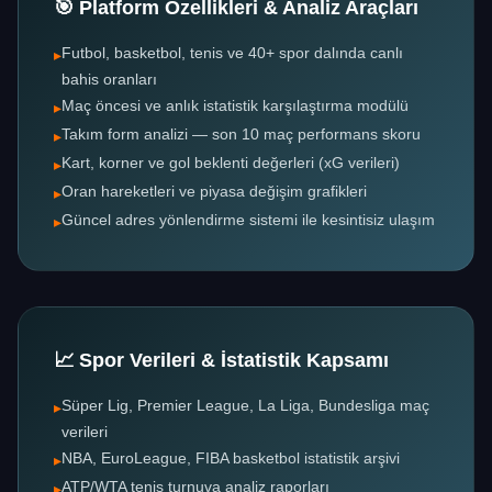
🎯 Platform Özellikleri & Analiz Araçları
Futbol, basketbol, tenis ve 40+ spor dalında canlı
bahis oranları
Maç öncesi ve anlık istatistik karşılaştırma modülü
Takım form analizi — son 10 maç performans skoru
Kart, korner ve gol beklenti değerleri (xG verileri)
Oran hareketleri ve piyasa değişim grafikleri
Güncel adres yönlendirme sistemi ile kesintisiz ulaşım
📈 Spor Verileri & İstatistik Kapsamı
Süper Lig, Premier League, La Liga, Bundesliga maç
verileri
NBA, EuroLeague, FIBA basketbol istatistik arşivi
ATP/WTA tenis turnuva analiz raporları