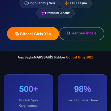
Doğrulanmış Veri
Hızlı Ulaşım
Premium Analiz
📊 Rehberi İncele
🚀 Güncel Giriş Yap
Ana Sayfa
›
MARSBAHİS Rehber
›
Güncel Giriş 2026
500+
98%
Günlük Spor
Veri Doğruluk Oranı
Karşılaşması