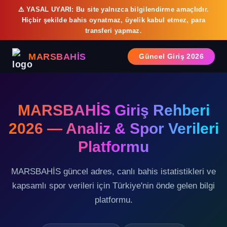
⚠️ YASAL UYARI: Bu site yalnızca bilgilendirme amaçlıdır.
Hiçbir şekilde bahis oynatmaz, üyelik kabul etmez, para
transferi yapmaz.
MARSBAHİS
Güncel Giriş 2026
MARSBAHİS Giriş Rehberi
2026 — Analiz & Spor Verileri
Platformu
MARSBAHİS güncel adres, canlı bahis istatistikleri ve
kapsamlı spor verileri için Türkiye'nin önde gelen bilgi
platformu.