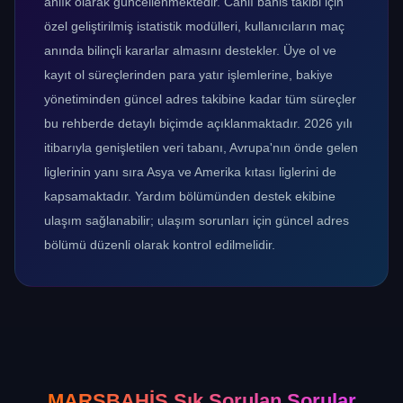
anlık olarak güncellenmektedir. Canlı bahis takibi için
özel geliştirilmiş istatistik modülleri, kullanıcıların maç
anında bilinçli kararlar almasını destekler. Üye ol ve
kayıt ol süreçlerinden para yatır işlemlerine, bakiye
yönetiminden güncel adres takibine kadar tüm süreçler
bu rehberde detaylı biçimde açıklanmaktadır. 2026 yılı
itibarıyla genişletilen veri tabanı, Avrupa'nın önde gelen
liglerinin yanı sıra Asya ve Amerika kıtası liglerini de
kapsamaktadır. Yardım bölümünden destek ekibine
ulaşım sağlanabilir; ulaşım sorunları için güncel adres
bölümü düzenli olarak kontrol edilmelidir.
MARSBAHİS Sık Sorulan Sorular