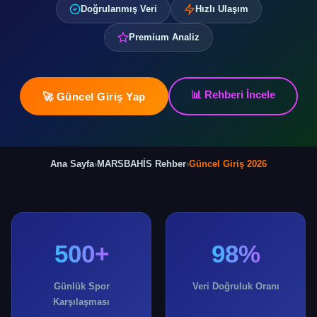
Doğrulanmış Veri
Hızlı Ulaşım
Premium Analiz
📊 Rehberi İncele
🚀 Güncel Giriş Yap
Ana Sayfa
›
MARSBAHİS Rehber
›
Güncel Giriş 2026
500+
98%
Günlük Spor
Veri Doğruluk Oranı
Karşılaşması