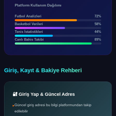
Platform Kullanım Dağılımı
Futbol Analizleri
72%
Basketbol Verileri
58%
Tenis İstatistikleri
44%
Canlı Bahis Takibi
89%
Giriş, Kayıt & Bakiye Rehberi
🔐 Giriş Yap & Güncel Adres
Güncel giriş adresi bu bilgi platformundan takip
edilebilir