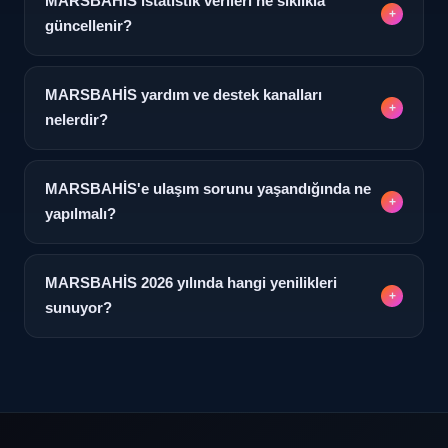
MARSBAHİS istatistik verileri ne sıklıkla
+
açıklanmaktadır.
güncellenir?
İstatistik verileri anlık güncellenmektedir. Doğrulanmış
veri kaynakları kullanılarak yüksek doğruluk oranı
MARSBAHİS yardım ve destek kanalları
+
sağlanmaktadır.
nelerdir?
Yardım bölümünden canlı destek, e-posta ve SSS
kanallarına ulaşım sağlanabilmektedir. 7/24 destek
MARSBAHİS'e ulaşım sorunu yaşandığında ne
+
hizmeti mevcuttur.
yapılmalı?
Ulaşım sorunu yaşandığında öncelikle güncel adres
bölümü kontrol edilmeli, ardından yardım kanallarına
MARSBAHİS 2026 yılında hangi yenilikleri
+
başvurulmalıdır.
sunuyor?
2026 yılında geliştirilmiş analiz araçları, genişletilmiş
spor verileri ve yenilenen canlı bahis arayüzü kullanıcı
deneyimini üst seviyeye taşımaktadır.