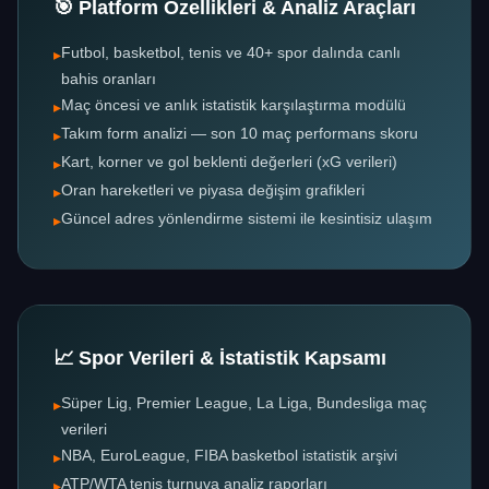
🎯 Platform Özellikleri & Analiz Araçları
Futbol, basketbol, tenis ve 40+ spor dalında canlı
bahis oranları
Maç öncesi ve anlık istatistik karşılaştırma modülü
Takım form analizi — son 10 maç performans skoru
Kart, korner ve gol beklenti değerleri (xG verileri)
Oran hareketleri ve piyasa değişim grafikleri
Güncel adres yönlendirme sistemi ile kesintisiz ulaşım
📈 Spor Verileri & İstatistik Kapsamı
Süper Lig, Premier League, La Liga, Bundesliga maç
verileri
NBA, EuroLeague, FIBA basketbol istatistik arşivi
ATP/WTA tenis turnuva analiz raporları