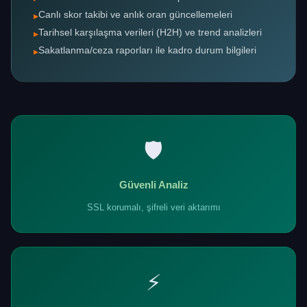
Canlı skor takibi ve anlık oran güncellemeleri
Tarihsel karşılaşma verileri (H2H) ve trend analizleri
Sakatlanma/ceza raporları ile kadro durum bilgileri
🛡️
Güvenli Analiz
SSL korumalı, şifreli veri aktarımı
⚡