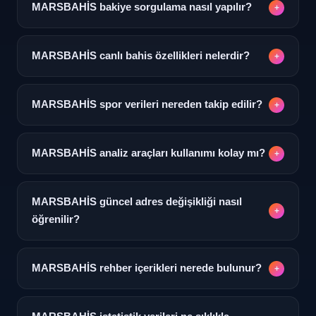
cüzdan dahil çoklu ödeme yöntemi sunulmaktadır.
MARSBAHİS bakiye sorgulama nasıl yapılır?
+
Hesap panelinden bakiye bilgilerinize anlık
ulaşabilirsiniz. Bakiye geçmişi ve işlem detayları da bu
MARSBAHİS canlı bahis özellikleri nelerdir?
+
bölümde görüntülenir.
Canlı bahis bölümünde 40'tan fazla spor dalında anlık
oranlar ve maç içi istatistikler sunulmaktadır. Oran
MARSBAHİS spor verileri nereden takip edilir?
+
güncellemeleri saniyeler içinde yansıtılır.
Spor verileri ve istatistik bölümünden anlık veriler
izlenebilir. Futbol, basketbol ve tenis başta olmak üzere
MARSBAHİS analiz araçları kullanımı kolay mı?
+
tüm dallar kapsanmaktadır.
Analiz araçları sezgisel arayüzüyle kolayca kullanılabilir.
Rehber bölümünde adım adım kullanım kılavuzları
MARSBAHİS güncel adres değişikliği nasıl
+
mevcuttur.
öğrenilir?
Bu bilgi platformunu düzenli takip ederek güncel adres
bilgisine her zaman ulaşabilirsiniz. Bildirim sistemi de
MARSBAHİS rehber içerikleri nerede bulunur?
+
mevcuttur.
Rehber bölümünde tüm kullanım kılavuzları, giriş yap
adımları ve platform özellikleri detaylı şekilde