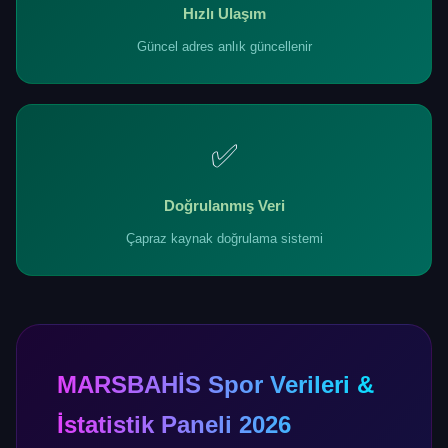
Hızlı Ulaşım
Güncel adres anlık güncellenir
✅
Doğrulanmış Veri
Çapraz kaynak doğrulama sistemi
MARSBAHİS Spor Verileri &
İstatistik Paneli 2026