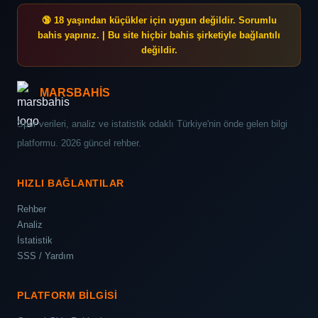
🔞 18 yaşından küçükler için uygun değildir. Sorumlu
bahis yapınız. | Bu site hiçbir bahis şirketiyle bağlantılı
değildir.
MARSBAHİS
Spor verileri, analiz ve istatistik odaklı Türkiye'nin önde gelen bilgi
platformu. 2026 güncel rehber.
HIZLI BAĞLANTILAR
Rehber
Analiz
İstatistik
SSS / Yardım
PLATFORM BILGISI