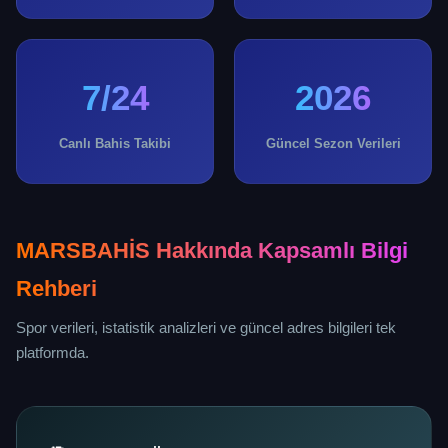
7/24
2026
Canlı Bahis Takibi
Güncel Sezon Verileri
MARSBAHİS Hakkında Kapsamlı Bilgi
Rehberi
Spor verileri, istatistik analizleri ve güncel adres bilgileri tek
platformda.