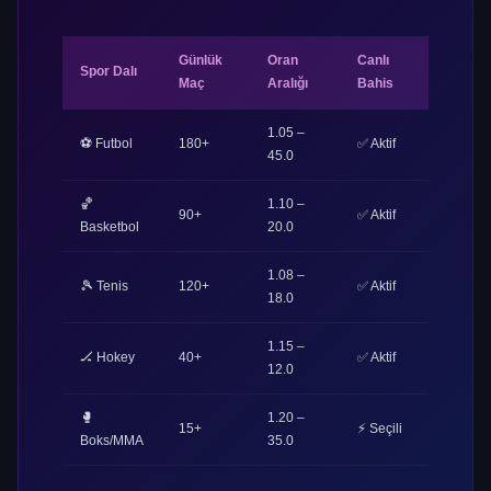
Günlük
Oran
Canlı
Spor Dalı
Maç
Aralığı
Bahis
1.05 –
⚽ Futbol
180+
✅ Aktif
45.0
🏀
1.10 –
90+
✅ Aktif
Basketbol
20.0
1.08 –
🎾 Tenis
120+
✅ Aktif
18.0
1.15 –
🏒 Hokey
40+
✅ Aktif
12.0
🥊
1.20 –
15+
⚡ Seçili
Boks/MMA
35.0