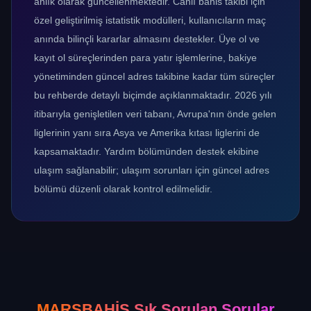
anlık olarak güncellenmektedir. Canlı bahis takibi için
özel geliştirilmiş istatistik modülleri, kullanıcıların maç
anında bilinçli kararlar almasını destekler. Üye ol ve
kayıt ol süreçlerinden para yatır işlemlerine, bakiye
yönetiminden güncel adres takibine kadar tüm süreçler
bu rehberde detaylı biçimde açıklanmaktadır. 2026 yılı
itibarıyla genişletilen veri tabanı, Avrupa'nın önde gelen
liglerinin yanı sıra Asya ve Amerika kıtası liglerini de
kapsamaktadır. Yardım bölümünden destek ekibine
ulaşım sağlanabilir; ulaşım sorunları için güncel adres
bölümü düzenli olarak kontrol edilmelidir.
MARSBAHİS Sık Sorulan Sorular