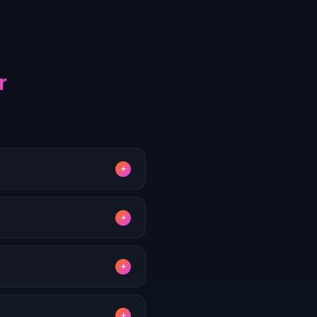
r
+
de yönlendirme sistemi
+
kesintisiz bağlantı için
+
hesabınız aktif hale gelir.
+