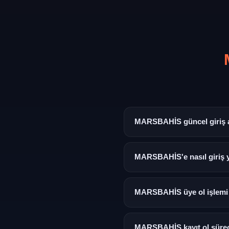
MARSBAHİS güncel giriş a
Güncel adres bilgisine bu bilg
otomatik devreye girer.
MARSBAHİS'e nasıl giriş y
Güncel adres üzerinden giriş 
önemlidir.
MARSBAHİS üye ol işlemi 
Üye ol formunu doldurarak kay
MARSBAHİS kayıt ol sürec