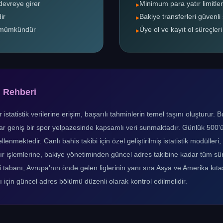
devreye girer
Minimum para yatır limitle
ir
Bakiye transferleri güvenli
im mümkündür
Üye ol ve kayıt ol süreçler
ı Rehberi
statistik verilerine erişim, başarılı tahminlerin temel taşını oluşturur. B
ar geniş bir spor yelpazesinde kapsamlı veri sunmaktadır. Günlük 500'ü
llenmektedir. Canlı bahis takibi için özel geliştirilmiş istatistik modülleri
atır işlemlerine, bakiye yönetiminden güncel adres takibine kadar tüm s
veri tabanı, Avrupa'nın önde gelen liglerinin yanı sıra Asya ve Amerika k
ı için güncel adres bölümü düzenli olarak kontrol edilmelidir.