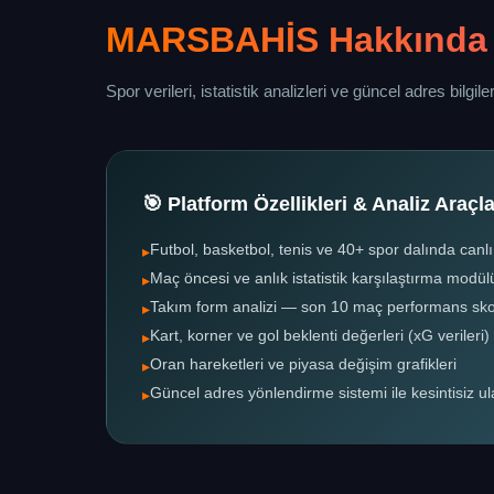
MARSBAHİS Hakkında K
Spor verileri, istatistik analizleri ve güncel adres bilgile
🎯 Platform Özellikleri & Analiz Araçla
Futbol, basketbol, tenis ve 40+ spor dalında canlı
Maç öncesi ve anlık istatistik karşılaştırma modül
Takım form analizi — son 10 maç performans sk
Kart, korner ve gol beklenti değerleri (xG verileri)
Oran hareketleri ve piyasa değişim grafikleri
Güncel adres yönlendirme sistemi ile kesintisiz u