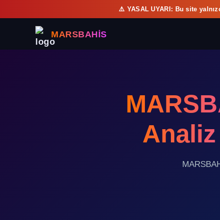
⚠️ YASAL UYARI: Bu site yalnızc
MARSBAHİS
MARSBA
Analiz
MARSBAHİS 