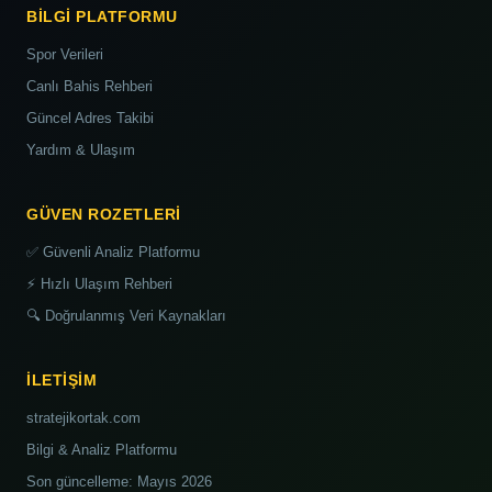
BILGI PLATFORMU
Spor Verileri
Canlı Bahis Rehberi
Güncel Adres Takibi
Yardım & Ulaşım
GÜVEN ROZETLERI
✅ Güvenli Analiz Platformu
⚡ Hızlı Ulaşım Rehberi
🔍 Doğrulanmış Veri Kaynakları
İLETIŞIM
stratejikortak.com
Bilgi & Analiz Platformu
Son güncelleme: Mayıs 2026