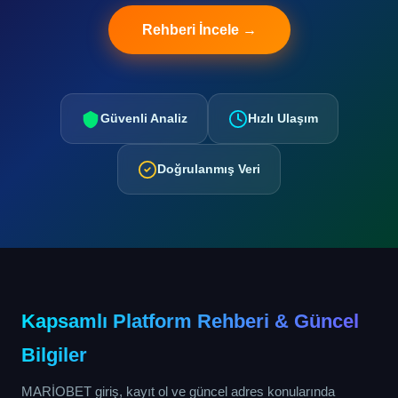
Rehberi İncele →
Güvenli Analiz
Hızlı Ulaşım
Doğrulanmış Veri
Kapsamlı Platform Rehberi & Güncel
Bilgiler
MARİOBET giriş, kayıt ol ve güncel adres konularında