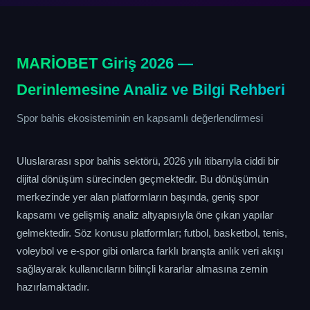
MARİOBET Giriş 2026 —
Derinlemesine Analiz ve Bilgi Rehberi
Spor bahis ekosisteminin en kapsamlı değerlendirmesi
Uluslararası spor bahis sektörü, 2026 yılı itibarıyla ciddi bir
dijital dönüşüm sürecinden geçmektedir. Bu dönüşümün
merkezinde yer alan platformların başında, geniş spor
kapsamı ve gelişmiş analiz altyapısıyla öne çıkan yapılar
gelmektedir. Söz konusu platformlar; futbol, basketbol, tenis,
voleybol ve e-spor gibi onlarca farklı branşta anlık veri akışı
sağlayarak kullanıcıların bilinçli kararlar almasına zemin
hazırlamaktadır.