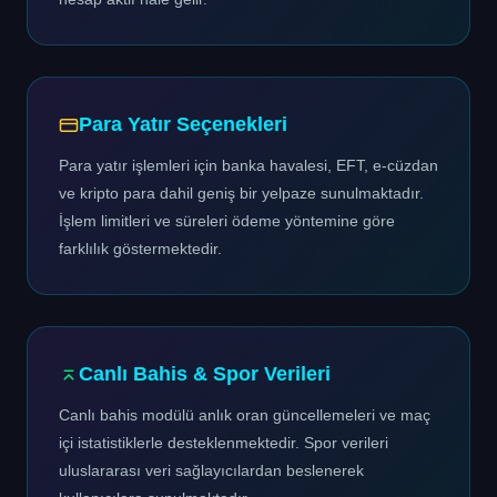
Para Yatır Seçenekleri
Para yatır işlemleri için banka havalesi, EFT, e-cüzdan
ve kripto para dahil geniş bir yelpaze sunulmaktadır.
İşlem limitleri ve süreleri ödeme yöntemine göre
farklılık göstermektedir.
Canlı Bahis & Spor Verileri
Canlı bahis modülü anlık oran güncellemeleri ve maç
içi istatistiklerle desteklenmektedir. Spor verileri
uluslararası veri sağlayıcılardan beslenerek