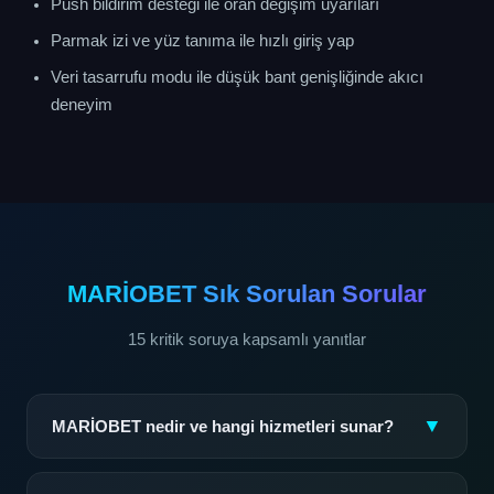
Push bildirim desteği ile oran değişim uyarıları
Parmak izi ve yüz tanıma ile hızlı giriş yap
Veri tasarrufu modu ile düşük bant genişliğinde akıcı
deneyim
MARİOBET Sık Sorulan Sorular
15 kritik soruya kapsamlı yanıtlar
▼
MARİOBET nedir ve hangi hizmetleri sunar?
Uluslararası lisanslı, spor bahsi ve casino hizmetleri