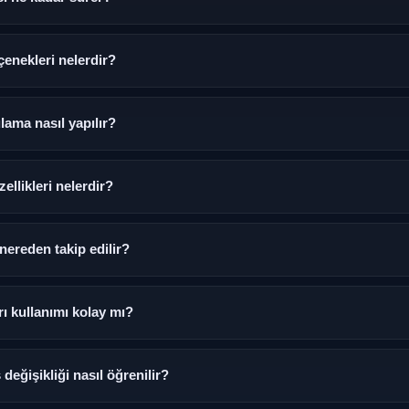
dakika içinde tamamlanmaktadır. Kimlik doğrulama adımı ek süre gerektir
enekleri nelerdir?
ka havalesi, kredi kartı ve e-cüzdan dahil çoklu ödeme yöntemi sunulmak
ma nasıl yapılır?
lerinize anlık ulaşabilirsiniz. Bakiye geçmişi ve işlem detayları da bu b
llikleri nelerdir?
fazla spor dalında anlık oranlar ve maç içi istatistikler sunulmaktadır.
ereden takip edilir?
lümünden anlık veriler izlenebilir. Futbol, basketbol ve tenis başta olmak 
 kullanımı kolay mı?
üzüyle kolayca kullanılabilir. Rehber bölümünde adım adım kullanım kıla
ğişikliği nasıl öğrenilir?