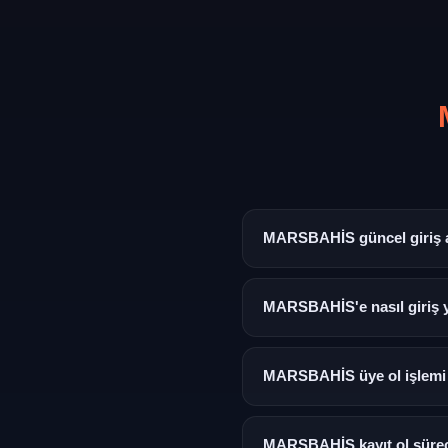
MARSBAHİS güncel giriş a
Güncel adres bilgisine bu bilg
otomatik devreye girer.
MARSBAHİS'e nasıl giriş y
Güncel adres üzerinden giriş 
önemlidir.
MARSBAHİS üye ol işlemi 
Üye ol formunu doldurarak kay
MARSBAHİS kayıt ol sürec