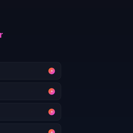
r
+
de yönlendirme sistemi
+
kesintisiz bağlantı için
+
hesabınız aktif hale gelir.
+