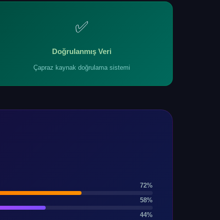
✅
Doğrulanmış Veri
Çapraz kaynak doğrulama sistemi
72%
58%
44%