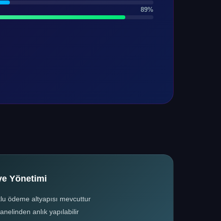
89%
ye Yönetimi
oklu ödeme altyapısı mevcuttur
elinden anlık yapılabilir