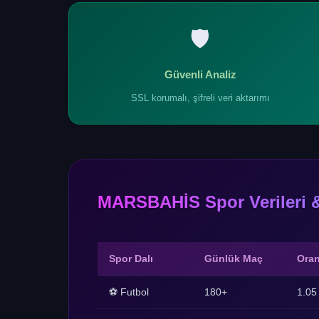
🛡️
Güvenli Analiz
SSL korumalı, şifreli veri aktarımı
MARSBAHİS Spor Verileri & 
Spor Dalı
Günlük Maç
Oran
⚽ Futbol
180+
1.05