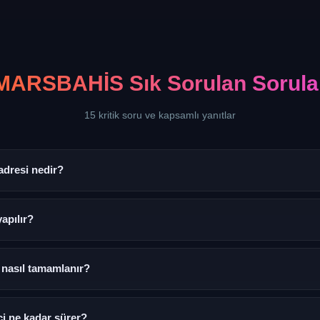
MARSBAHİS Sık Sorulan Sorula
15 kritik soru ve kapsamlı yanıtlar
dresi nedir?
i platformu üzerinden anlık olarak ulaşabilirsiniz. Adres değişikliklerin
apılır?
yap butonunu kullanarak hesabınıza erişebilirsiniz. Doğru URL kullanımı 
nasıl tamamlanır?
ıt sürecini başlatabilirsiniz. Doğrulama adımları tamamlandıktan sonra 
i ne kadar sürer?