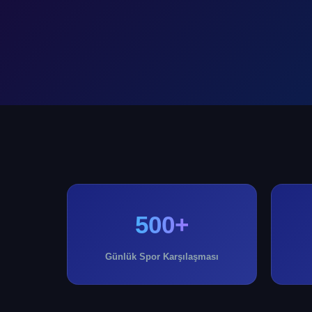
500+
Günlük Spor Karşılaşması