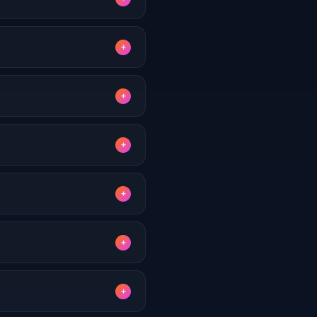
ebilir.
+
tadır.
+
ölümde görüntülenir.
+
 Oran güncellemeleri saniyeler
+
üzere tüm dallar
+
vuzları mevcuttur.
+