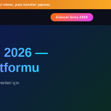
ul etmez, para transferi yapmaz.
Güncel Giriş 2026
 2026 —
atformu
rileri için