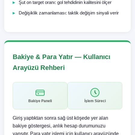
Şut on target oranı: gol tehdidinin kalitesini ölçer
Değişiklik zamanlaması: taktik değişim sinyali verir
Bakiye & Para Yatır — Kullanıcı
Arayüzü Rehberi
Bakiye Paneli
İşlem Süreci
Giriş yaptıktan sonra sağ üst köşede yer alan
bakiye göstergesi, anlık hesap durumunuzu
yansıtır. Para yatır işlemi için kullanıcı arayüzünde