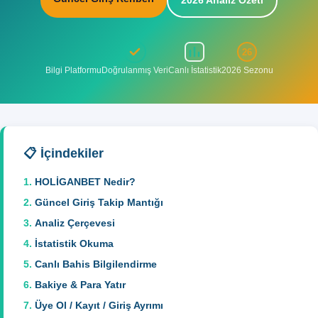
2026 Analiz Özeti
26
Bilgi Platformu
Doğrulanmış Veri
Canlı İstatistik
2026 Sezonu
📋 İçindekiler
HOLİGANBET Nedir?
Güncel Giriş Takip Mantığı
Analiz Çerçevesi
İstatistik Okuma
Canlı Bahis Bilgilendirme
Bakiye & Para Yatır
Üye Ol / Kayıt / Giriş Ayrımı