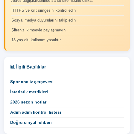
Adres değişikliklerinde sahte site riskine dikkat
HTTPS ve kilit simgesini kontrol edin
Sosyal medya duyurularını takip edin
Şifrenizi kimseyle paylaşmayın
18 yaş altı kullanım yasaktır
📊 İlgili Başlıklar
Spor analiz çerçevesi
İstatistik metrikleri
2026 sezon notları
Adım adım kontrol listesi
Doğru sinyal rehberi