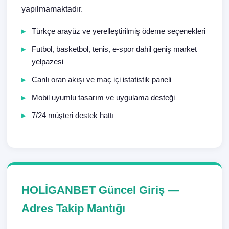
yapılmamaktadır.
Türkçe arayüz ve yerelleştirilmiş ödeme seçenekleri
Futbol, basketbol, tenis, e-spor dahil geniş market
yelpazesi
Canlı oran akışı ve maç içi istatistik paneli
Mobil uyumlu tasarım ve uygulama desteği
7/24 müşteri destek hattı
HOLİGANBET Güncel Giriş —
Adres Takip Mantığı