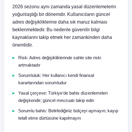
2026 sezonu aynı zamanda yasal düzenlemelerin
yoğunlaştığı bir dönemdir. Kullanıcıların güncel
adres değişikliklerine daha sık maruz kalması
beklenmektedir. Bu nedenle güvenilir bilgi
kaynaklarını takip etmek her zamankinden daha
önemlidir.
Risk: Adres değişikliklerinde sahte site riski
artmaktadır
Sorumluluk: Her kullanıcı kendi finansal
kararlarından sorumludur
Yasal çerçeve: Türkiye'de bahis düzenlemeleri
değişkendir; güncel mevzuatı takip edin
Sorumlu bahis: Belirlediğiniz bütçeyi aşmayın; kayıp
telafi etme dürtüsüne kapılmayın