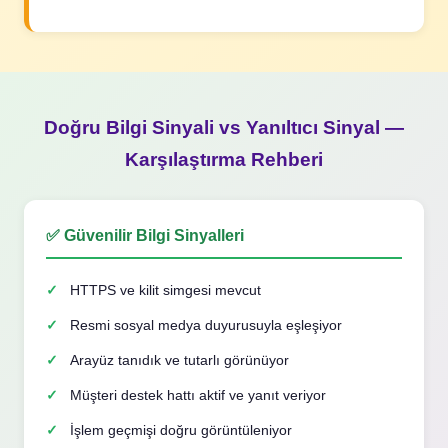
Doğru Bilgi Sinyali vs Yanıltıcı Sinyal —
Karşılaştırma Rehberi
✅ Güvenilir Bilgi Sinyalleri
HTTPS ve kilit simgesi mevcut
Resmi sosyal medya duyurusuyla eşleşiyor
Arayüz tanıdık ve tutarlı görünüyor
Müşteri destek hattı aktif ve yanıt veriyor
İşlem geçmişi doğru görüntüleniyor