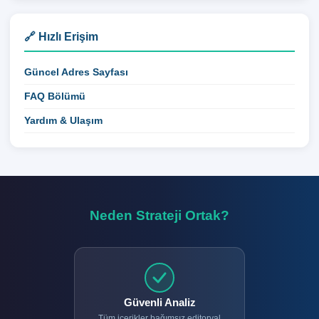
🔗 Hızlı Erişim
Güncel Adres Sayfası
FAQ Bölümü
Yardım & Ulaşım
Neden Strateji Ortak?
Güvenli Analiz
Tüm içerikler bağımsız editoryal