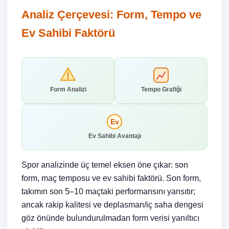
Analiz Çerçevesi: Form, Tempo ve
Ev Sahibi Faktörü
Form Analizi
Tempo Grafiği
Ev
Ev Sahibi Avantajı
Spor analizinde üç temel eksen öne çıkar: son
form, maç temposu ve ev sahibi faktörü. Son form,
takımın son 5–10 maçtaki performansını yansıtır;
ancak rakip kalitesi ve deplasman/iç saha dengesi
göz önünde bulundurulmadan form verisi yanıltıcı