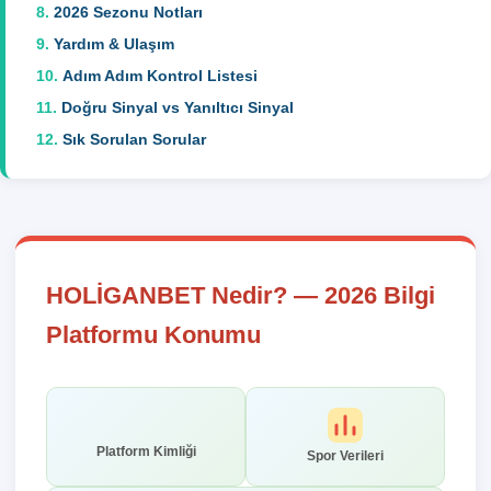
2026 Sezonu Notları
Yardım & Ulaşım
Adım Adım Kontrol Listesi
Doğru Sinyal vs Yanıltıcı Sinyal
Sık Sorulan Sorular
HOLİGANBET Nedir? — 2026 Bilgi
Platformu Konumu
Platform Kimliği
Spor Verileri