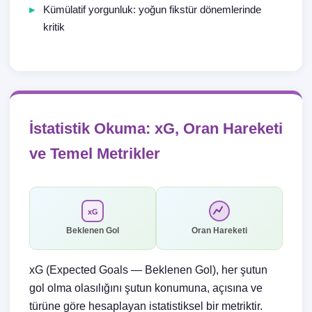
Kümülatif yorgunluk: yoğun fikstür dönemlerinde
kritik
İstatistik Okuma: xG, Oran Hareketi
ve Temel Metrikler
xG
Beklenen Gol
Oran Hareketi
xG (Expected Goals — Beklenen Gol), her şutun
gol olma olasılığını şutun konumuna, açısına ve
türüne göre hesaplayan istatistiksel bir metriktir.