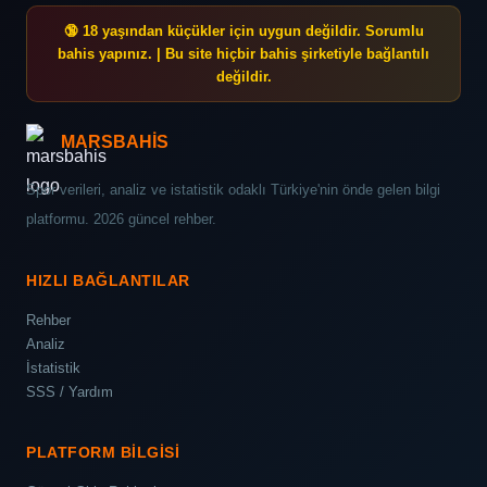
🔞 18 yaşından küçükler için uygun değildir. Sorumlu
bahis yapınız. | Bu site hiçbir bahis şirketiyle bağlantılı
değildir.
MARSBAHİS
Spor verileri, analiz ve istatistik odaklı Türkiye'nin önde gelen bilgi
platformu. 2026 güncel rehber.
HIZLI BAĞLANTILAR
Rehber
Analiz
İstatistik
SSS / Yardım
PLATFORM BILGISI