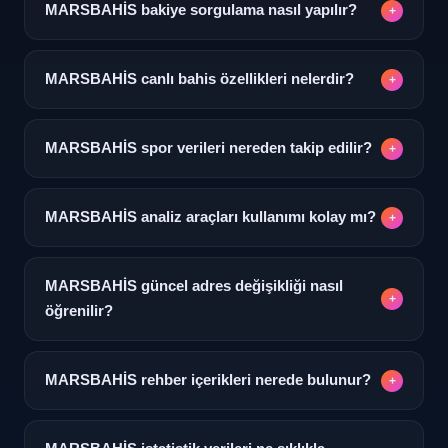
cüzdan dahil çoklu ödeme yöntemi sunulmaktadır.
MARSBAHİS bakiye sorgulama nasıl yapılır?
+
Hesap panelinden bakiye bilgilerinize anlık
ulaşabilirsiniz. Bakiye geçmişi ve işlem detayları da bu
MARSBAHİS canlı bahis özellikleri nelerdir?
+
bölümde görüntülenir.
Canlı bahis bölümünde 40'tan fazla spor dalında anlık
oranlar ve maç içi istatistikler sunulmaktadır. Oran
MARSBAHİS spor verileri nereden takip edilir?
+
güncellemeleri saniyeler içinde yansıtılır.
Spor verileri ve istatistik bölümünden anlık veriler
izlenebilir. Futbol, basketbol ve tenis başta olmak üzere
MARSBAHİS analiz araçları kullanımı kolay mı?
+
tüm dallar kapsanmaktadır.
Analiz araçları sezgisel arayüzüyle kolayca kullanılabilir.
Rehber bölümünde adım adım kullanım kılavuzları
MARSBAHİS güncel adres değişikliği nasıl
+
mevcuttur.
öğrenilir?
Bu bilgi platformunu düzenli takip ederek güncel adres
bilgisine her zaman ulaşabilirsiniz. Bildirim sistemi de
MARSBAHİS rehber içerikleri nerede bulunur?
+
mevcuttur.
Rehber bölümünde tüm kullanım kılavuzları, giriş yap
adımları ve platform özellikleri detaylı şekilde