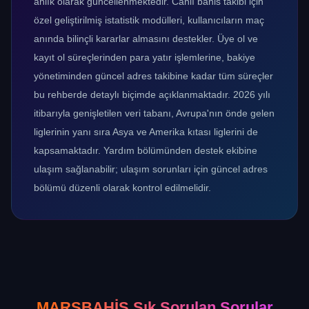
anlık olarak güncellenmektedir. Canlı bahis takibi için
özel geliştirilmiş istatistik modülleri, kullanıcıların maç
anında bilinçli kararlar almasını destekler. Üye ol ve
kayıt ol süreçlerinden para yatır işlemlerine, bakiye
yönetiminden güncel adres takibine kadar tüm süreçler
bu rehberde detaylı biçimde açıklanmaktadır. 2026 yılı
itibarıyla genişletilen veri tabanı, Avrupa'nın önde gelen
liglerinin yanı sıra Asya ve Amerika kıtası liglerini de
kapsamaktadır. Yardım bölümünden destek ekibine
ulaşım sağlanabilir; ulaşım sorunları için güncel adres
bölümü düzenli olarak kontrol edilmelidir.
MARSBAHİS Sık Sorulan Sorular