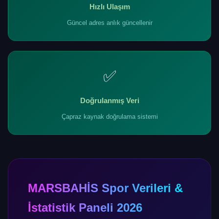
Hızlı Ulaşım
Güncel adres anlık güncellenir
✅
Doğrulanmış Veri
Çapraz kaynak doğrulama sistemi
MARSBAHİS Spor Verileri &
İstatistik Paneli 2026