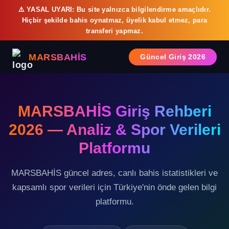
⚠️ YASAL UYARI: Bu site yalnızca bilgilendirme amaçlıdır.
Hiçbir şekilde bahis oynatmaz, üyelik kabul etmez, para
transferi yapmaz.
MARSBAHİS
Güncel Giriş 2026
MARSBAHİS Giriş Rehberi
2026 — Analiz & Spor Verileri
Platformu
MARSBAHİS güncel adres, canlı bahis istatistikleri ve
kapsamlı spor verileri için Türkiye'nin önde gelen bilgi
platformu.