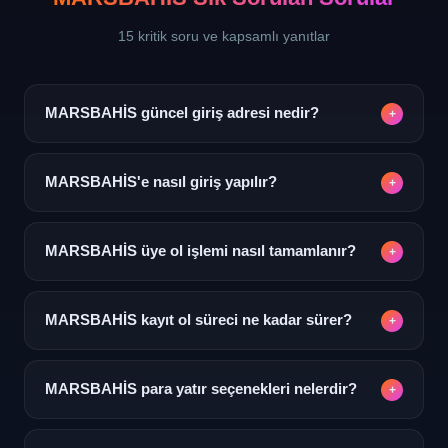
15 kritik soru ve kapsamlı yanıtlar
MARSBAHİS güncel giriş adresi nedir?
+
Güncel adres bilgisine bu bilgi platformu üzerinden anlık
olarak ulaşabilirsiniz. Adres değişikliklerinde yönlendirme
MARSBAHİS'e nasıl giriş yapılır?
+
sistemi otomatik devreye girer.
Güncel adres üzerinden giriş yap butonunu kullanarak
hesabınıza erişebilirsiniz. Doğru URL kullanımı kesintisiz
MARSBAHİS üye ol işlemi nasıl tamamlanır?
+
bağlantı için önemlidir.
Üye ol formunu doldurarak kayıt sürecini
başlatabilirsiniz. Doğrulama adımları tamamlandıktan
MARSBAHİS kayıt ol süreci ne kadar sürer?
+
sonra hesabınız aktif hale gelir.
Kayıt ol işlemi ortalama 2-3 dakika içinde
tamamlanmaktadır. Kimlik doğrulama adımı ek süre
MARSBAHİS para yatır seçenekleri nelerdir?
+
gerektirebilir.
Para yatır işlemleri için banka havalesi, kredi kartı ve e-