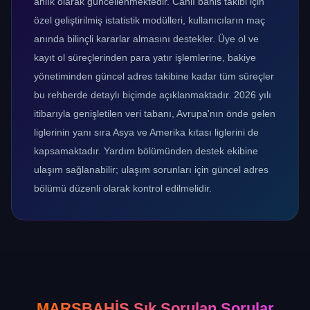
anlık olarak güncellenmektedir. Canlı bahis takibi için
özel geliştirilmiş istatistik modülleri, kullanıcıların maç
anında bilinçli kararlar almasını destekler. Üye ol ve
kayıt ol süreçlerinden para yatır işlemlerine, bakiye
yönetiminden güncel adres takibine kadar tüm süreçler
bu rehberde detaylı biçimde açıklanmaktadır. 2026 yılı
itibarıyla genişletilen veri tabanı, Avrupa'nın önde gelen
liglerinin yanı sıra Asya ve Amerika kıtası liglerini de
kapsamaktadır. Yardım bölümünden destek ekibine
ulaşım sağlanabilir; ulaşım sorunları için güncel adres
bölümü düzenli olarak kontrol edilmelidir.
MARSBAHİS Sık Sorulan Sorular