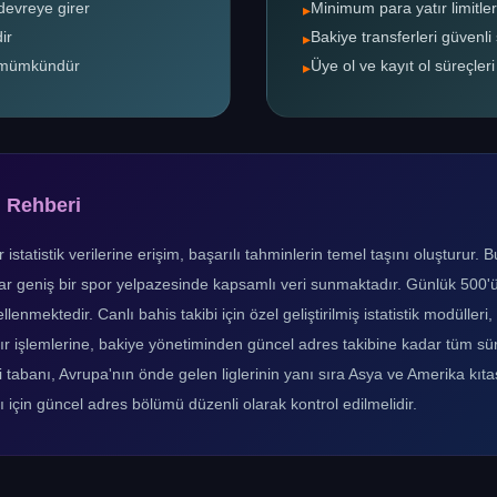
devreye girer
Minimum para yatır limitle
ir
Bakiye transferleri güvenli
im mümkündür
Üye ol ve kayıt ol süreçler
ı Rehberi
statistik verilerine erişim, başarılı tahminlerin temel taşını oluşturur. B
ar geniş bir spor yelpazesinde kapsamlı veri sunmaktadır. Günlük 500'ü
llenmektedir. Canlı bahis takibi için özel geliştirilmiş istatistik modülleri
atır işlemlerine, bakiye yönetiminden güncel adres takibine kadar tüm s
veri tabanı, Avrupa'nın önde gelen liglerinin yanı sıra Asya ve Amerika k
ı için güncel adres bölümü düzenli olarak kontrol edilmelidir.