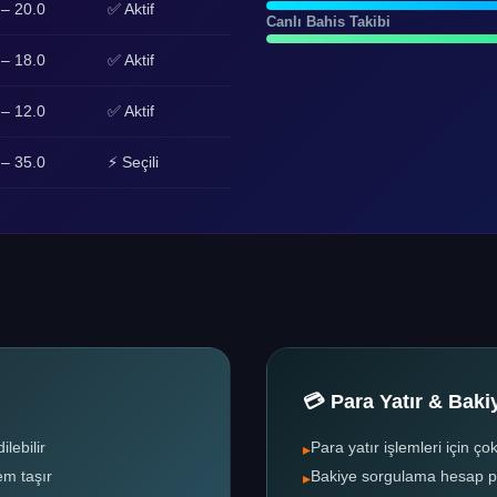
 – 20.0
✅ Aktif
Canlı Bahis Takibi
 – 18.0
✅ Aktif
 – 12.0
✅ Aktif
 – 35.0
⚡ Seçili
💳 Para Yatır & Baki
lebilir
Para yatır işlemleri için ç
em taşır
Bakiye sorgulama hesap pan