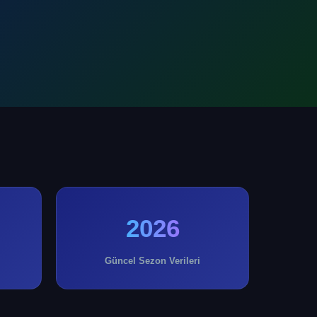
2026
Güncel Sezon Verileri