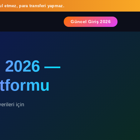
ul etmez, para transferi yapmaz.
Güncel Giriş 2026
 2026 —
atformu
rileri için