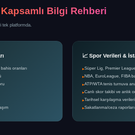
apsamlı Bilgi Rehberi
ri tek platformda.
rı
📈 Spor Verileri & İs
 bahis oranları
Süper Lig, Premier League,
ü
NBA, EuroLeague, FIBA bask
oru
ATP/WTA tenis turnuva anal
Canlı skor takibi ve anlık 
Tarihsel karşılaşma veriler
laşım
Sakatlanma/ceza raporları 