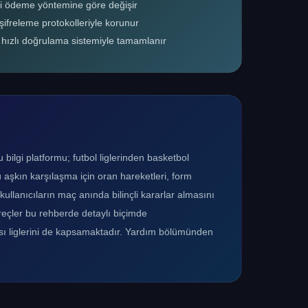
ri ödeme yöntemine göre değişir
 şifreleme protokolleriyle korunur
i hızlı doğrulama sistemiyle tamamlanır
u bilgi platformu; futbol liglerinden basketbol
 aşkın karşılaşma için oran hareketleri, form
, kullanıcıların maç anında bilinçli kararlar almasını
üreçler bu rehberde detaylı biçimde
ıtası liglerini de kapsamaktadır. Yardım bölümünden