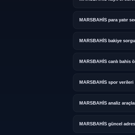
Kayıt ol işlemi ortalama 2-3 
MARSBAHİS para yatır seç
Para yatır işlemleri için ban
MARSBAHİS bakiye sorgula
Hesap panelinden bakiye bilgi
MARSBAHİS canlı bahis öze
Canlı bahis bölümünde 40'tan 
içinde yansıtılır.
MARSBAHİS spor verileri n
Spor verileri ve istatistik bö
kapsanmaktadır.
MARSBAHİS analiz araçları
Analiz araçları sezgisel aray
MARSBAHİS güncel adres de