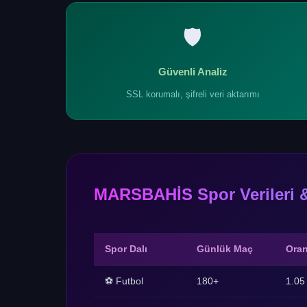
🛡️
Güvenli Analiz
SSL korumalı, şifreli veri aktarımı
MARSBAHİS Spor Verileri & 
Spor Dalı
Günlük Maç
Oran
⚽ Futbol
180+
1.05