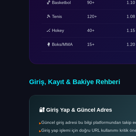
🏀 Basketbol
90+
1.10
🎾 Tenis
120+
1.08
🏒 Hokey
40+
1.15
🥊 Boks/MMA
15+
1.20
Giriş, Kayıt & Bakiye Rehberi
🔐 Giriş Yap & Güncel Adres
Güncel giriş adresi bu bilgi platformundan takip edi
Giriş yap işlemi için doğru URL kullanımı kritik ön