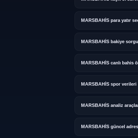
Kayıt ol işlemi ortalama 2-3 
MARSBAHİS para yatır seç
Para yatır işlemleri için ban
MARSBAHİS bakiye sorgula
Hesap panelinden bakiye bilgi
MARSBAHİS canlı bahis öze
Canlı bahis bölümünde 40'tan 
içinde yansıtılır.
MARSBAHİS spor verileri n
Spor verileri ve istatistik bö
kapsanmaktadır.
MARSBAHİS analiz araçları
Analiz araçları sezgisel aray
MARSBAHİS güncel adres de