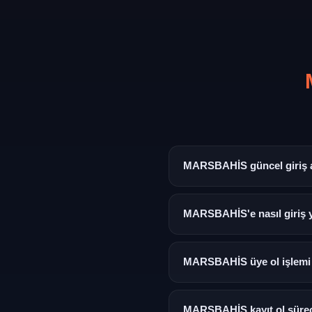
MARSBAHİS güncel giriş a
Güncel adres bilgisine bu bilg
otomatik devreye girer.
MARSBAHİS'e nasıl giriş y
Güncel adres üzerinden giriş 
önemlidir.
MARSBAHİS üye ol işlemi 
Üye ol formunu doldurarak kay
MARSBAHİS kayıt ol sürec