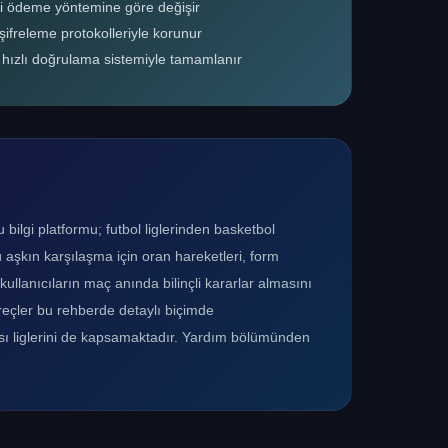
ri ödeme yöntemine göre değişir
 şifreleme protokolleriyle korunur
i hızlı doğrulama sistemiyle tamamlanır
u bilgi platformu; futbol liglerinden basketbol
 aşkın karşılaşma için oran hareketleri, form
, kullanıcıların maç anında bilinçli kararlar almasını
üreçler bu rehberde detaylı biçimde
ıtası liglerini de kapsamaktadır. Yardım bölümünden