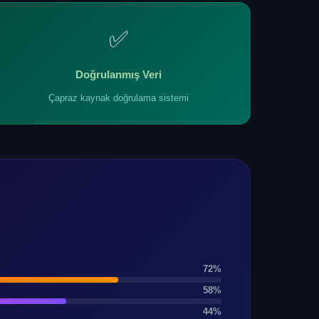
✅
Doğrulanmış Veri
Çapraz kaynak doğrulama sistemi
72%
58%
44%