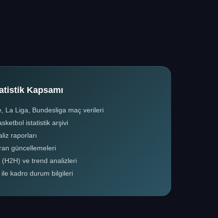
tatistik Kapsamı
 La Liga, Bundesliga maç verileri
etbol istatistik arşivi
iz raporları
oran güncellemeleri
i (H2H) ve trend analizleri
ile kadro durum bilgileri