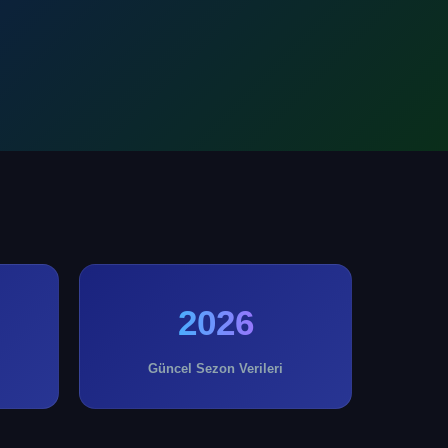
2026
Güncel Sezon Verileri