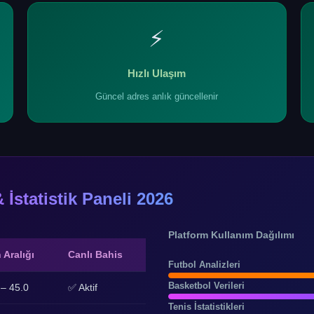
⚡
Hızlı Ulaşım
Güncel adres anlık güncellenir
İstatistik Paneli 2026
Platform Kullanım Dağılımı
 Aralığı
Canlı Bahis
Futbol Analizleri
Basketbol Verileri
 – 45.0
✅ Aktif
Tenis İstatistikleri