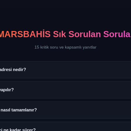
MARSBAHİS Sık Sorulan Sorula
15 kritik soru ve kapsamlı yanıtlar
dresi nedir?
i platformu üzerinden anlık olarak ulaşabilirsiniz. Adres değişikliklerin
apılır?
yap butonunu kullanarak hesabınıza erişebilirsiniz. Doğru URL kullanımı 
nasıl tamamlanır?
ıt sürecini başlatabilirsiniz. Doğrulama adımları tamamlandıktan sonra 
i ne kadar sürer?