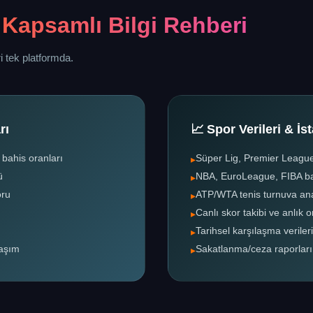
apsamlı Bilgi Rehberi
ri tek platformda.
rı
📈 Spor Verileri & İs
 bahis oranları
Süper Lig, Premier League,
ü
NBA, EuroLeague, FIBA bask
oru
ATP/WTA tenis turnuva anal
Canlı skor takibi ve anlık 
Tarihsel karşılaşma veriler
laşım
Sakatlanma/ceza raporları 