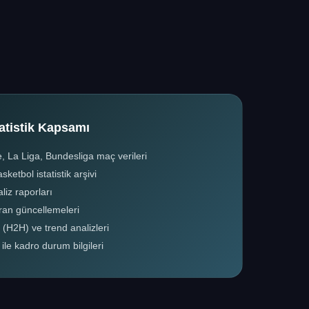
tatistik Kapsamı
 La Liga, Bundesliga maç verileri
etbol istatistik arşivi
iz raporları
oran güncellemeleri
i (H2H) ve trend analizleri
ile kadro durum bilgileri