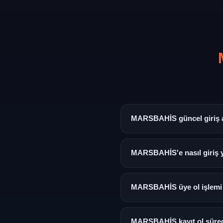
MARSBAHİS güncel giriş a
Güncel adres bilgisine bu bilg
otomatik devreye girer.
MARSBAHİS'e nasıl giriş y
Güncel adres üzerinden giriş 
önemlidir.
MARSBAHİS üye ol işlemi 
Üye ol formunu doldurarak kay
MARSBAHİS kayıt ol sürec