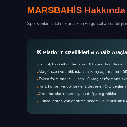
MARSBAHİS Hakkında K
Spor verileri, istatistik analizleri ve güncel adres bilgile
🎯 Platform Özellikleri & Analiz Araçla
Futbol, basketbol, tenis ve 40+ spor dalında canlı
Maç öncesi ve anlık istatistik karşılaştırma modül
Takım form analizi — son 10 maç performans sk
Kart, korner ve gol beklenti değerleri (xG verileri)
Oran hareketleri ve piyasa değişim grafikleri
Güncel adres yönlendirme sistemi ile kesintisiz u