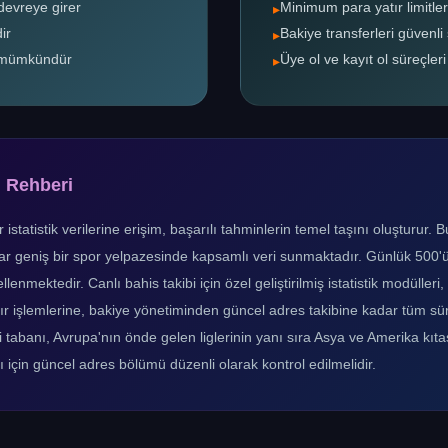
devreye girer
Minimum para yatır limitle
ir
Bakiye transferleri güvenli
im mümkündür
Üye ol ve kayıt ol süreçler
ı Rehberi
statistik verilerine erişim, başarılı tahminlerin temel taşını oluşturur. B
ar geniş bir spor yelpazesinde kapsamlı veri sunmaktadır. Günlük 500'ü
llenmektedir. Canlı bahis takibi için özel geliştirilmiş istatistik modülleri
atır işlemlerine, bakiye yönetiminden güncel adres takibine kadar tüm s
veri tabanı, Avrupa'nın önde gelen liglerinin yanı sıra Asya ve Amerika k
ı için güncel adres bölümü düzenli olarak kontrol edilmelidir.