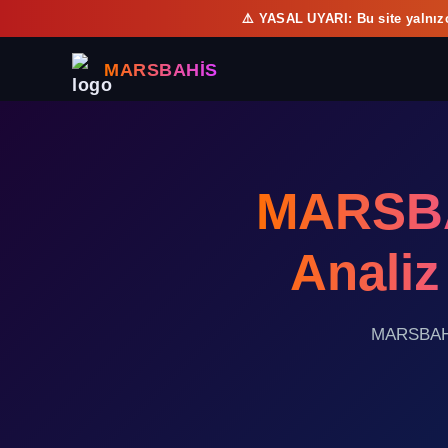
⚠️ YASAL UYARI: Bu site yalnızc
MARSBAHİS
MARSBA
Analiz
MARSBAHİS 