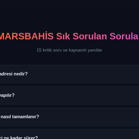
MARSBAHİS Sık Sorulan Sorula
15 kritik soru ve kapsamlı yanıtlar
dresi nedir?
i platformu üzerinden anlık olarak ulaşabilirsiniz. Adres değişikliklerin
apılır?
yap butonunu kullanarak hesabınıza erişebilirsiniz. Doğru URL kullanımı 
nasıl tamamlanır?
ıt sürecini başlatabilirsiniz. Doğrulama adımları tamamlandıktan sonra 
i ne kadar sürer?