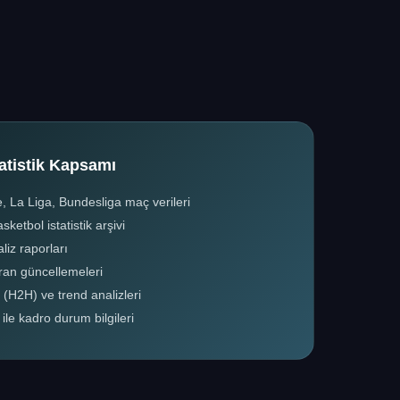
tatistik Kapsamı
 La Liga, Bundesliga maç verileri
etbol istatistik arşivi
iz raporları
oran güncellemeleri
i (H2H) ve trend analizleri
ile kadro durum bilgileri