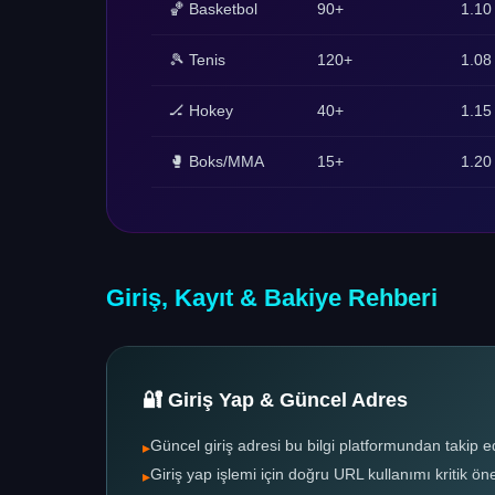
🏀 Basketbol
90+
1.10
🎾 Tenis
120+
1.08
🏒 Hokey
40+
1.15
🥊 Boks/MMA
15+
1.20
Giriş, Kayıt & Bakiye Rehberi
🔐 Giriş Yap & Güncel Adres
Güncel giriş adresi bu bilgi platformundan takip edi
Giriş yap işlemi için doğru URL kullanımı kritik ön