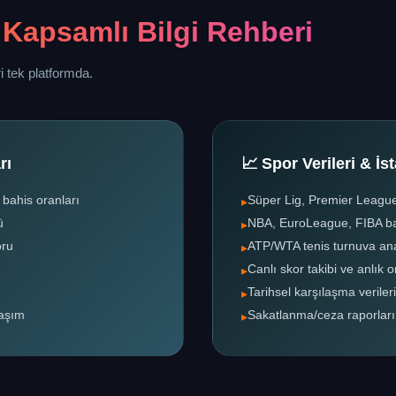
apsamlı Bilgi Rehberi
ri tek platformda.
rı
📈 Spor Verileri & İs
 bahis oranları
Süper Lig, Premier League,
ü
NBA, EuroLeague, FIBA bask
oru
ATP/WTA tenis turnuva anal
Canlı skor takibi ve anlık 
Tarihsel karşılaşma veriler
laşım
Sakatlanma/ceza raporları 