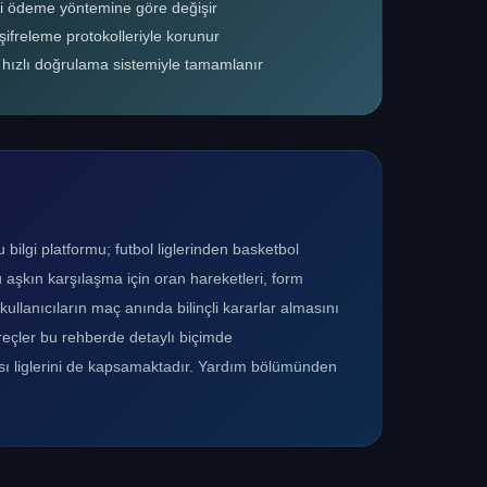
ri ödeme yöntemine göre değişir
 şifreleme protokolleriyle korunur
i hızlı doğrulama sistemiyle tamamlanır
u bilgi platformu; futbol liglerinden basketbol
 aşkın karşılaşma için oran hareketleri, form
, kullanıcıların maç anında bilinçli kararlar almasını
üreçler bu rehberde detaylı biçimde
ıtası liglerini de kapsamaktadır. Yardım bölümünden