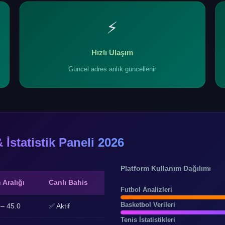
⚡
Hızlı Ulaşım
Güncel adres anlık güncellenir
İstatistik Paneli 2026
Platform Kullanım Dağılımı
 Aralığı
Canlı Bahis
Futbol Analizleri
Basketbol Verileri
 – 45.0
✅ Aktif
Tenis İstatistikleri