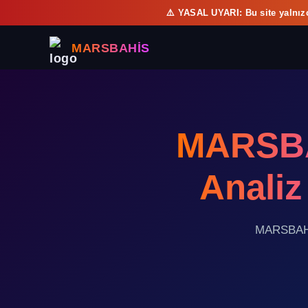
⚠️ YASAL UYARI: Bu site yalnızc
MARSBAHİS
MARSBA
Analiz
MARSBAHİS 