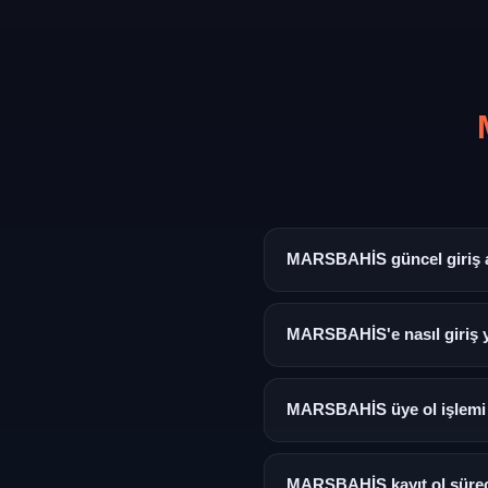
MARSBAHİS güncel giriş a
Güncel adres bilgisine bu bilg
otomatik devreye girer.
MARSBAHİS'e nasıl giriş y
Güncel adres üzerinden giriş 
önemlidir.
MARSBAHİS üye ol işlemi 
Üye ol formunu doldurarak kay
MARSBAHİS kayıt ol sürec