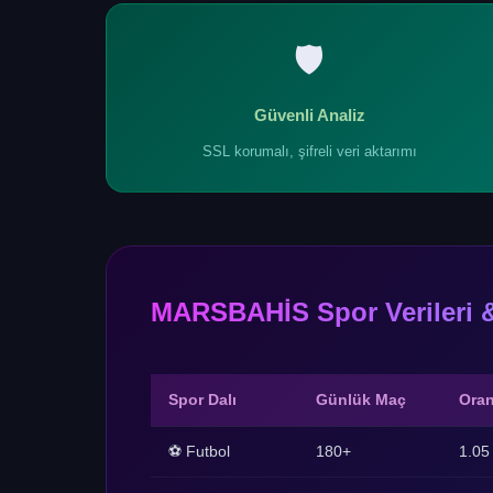
🛡️
Güvenli Analiz
SSL korumalı, şifreli veri aktarımı
MARSBAHİS Spor Verileri & 
Spor Dalı
Günlük Maç
Oran
⚽ Futbol
180+
1.05