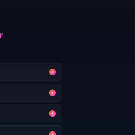
r
+
de yönlendirme sistemi
+
kesintisiz bağlantı için
+
hesabınız aktif hale gelir.
+