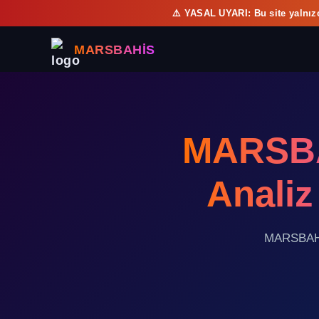
⚠️ YASAL UYARI: Bu site yalnızc
MARSBAHİS
MARSBA
Analiz
MARSBAHİS 