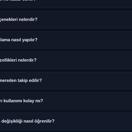
dakika içinde tamamlanmaktadır. Kimlik doğrulama adımı ek süre gerektir
enekleri nelerdir?
ka havalesi, kredi kartı ve e-cüzdan dahil çoklu ödeme yöntemi sunulmak
ma nasıl yapılır?
lerinize anlık ulaşabilirsiniz. Bakiye geçmişi ve işlem detayları da bu b
llikleri nelerdir?
fazla spor dalında anlık oranlar ve maç içi istatistikler sunulmaktadır.
ereden takip edilir?
lümünden anlık veriler izlenebilir. Futbol, basketbol ve tenis başta olmak 
 kullanımı kolay mı?
üzüyle kolayca kullanılabilir. Rehber bölümünde adım adım kullanım kıla
ğişikliği nasıl öğrenilir?