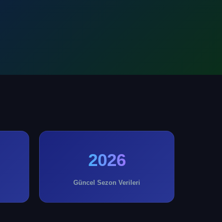
2026
Güncel Sezon Verileri