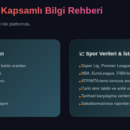
apsamlı Bilgi Rehberi
ri tek platformda.
rı
📈 Spor Verileri & İs
 bahis oranları
Süper Lig, Premier League,
ü
NBA, EuroLeague, FIBA bask
oru
ATP/WTA tenis turnuva anal
Canlı skor takibi ve anlık 
Tarihsel karşılaşma veriler
laşım
Sakatlanma/ceza raporları 