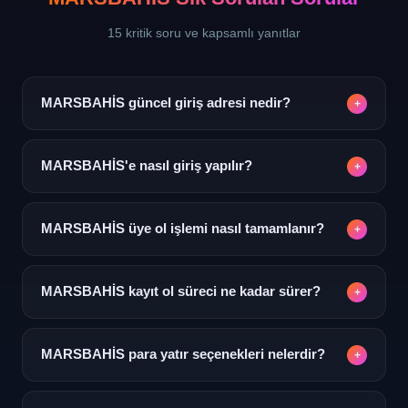
15 kritik soru ve kapsamlı yanıtlar
MARSBAHİS güncel giriş adresi nedir?
+
Güncel adres bilgisine bu bilgi platformu üzerinden anlık
olarak ulaşabilirsiniz. Adres değişikliklerinde yönlendirme
MARSBAHİS'e nasıl giriş yapılır?
+
sistemi otomatik devreye girer.
Güncel adres üzerinden giriş yap butonunu kullanarak
hesabınıza erişebilirsiniz. Doğru URL kullanımı kesintisiz
MARSBAHİS üye ol işlemi nasıl tamamlanır?
+
bağlantı için önemlidir.
Üye ol formunu doldurarak kayıt sürecini
başlatabilirsiniz. Doğrulama adımları tamamlandıktan
MARSBAHİS kayıt ol süreci ne kadar sürer?
+
sonra hesabınız aktif hale gelir.
Kayıt ol işlemi ortalama 2-3 dakika içinde
tamamlanmaktadır. Kimlik doğrulama adımı ek süre
MARSBAHİS para yatır seçenekleri nelerdir?
+
gerektirebilir.
Para yatır işlemleri için banka havalesi, kredi kartı ve e-