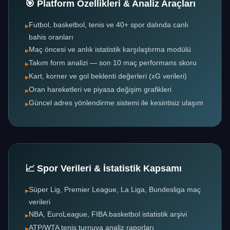
🎯 Platform Özellikleri & Analiz Araçları
Futbol, basketbol, tenis ve 40+ spor dalında canlı
bahis oranları
Maç öncesi ve anlık istatistik karşılaştırma modülü
Takım form analizi — son 10 maç performans skoru
Kart, korner ve gol beklenti değerleri (xG verileri)
Oran hareketleri ve piyasa değişim grafikleri
Güncel adres yönlendirme sistemi ile kesintisiz ulaşım
📈 Spor Verileri & İstatistik Kapsamı
Süper Lig, Premier League, La Liga, Bundesliga maç
verileri
NBA, EuroLeague, FIBA basketbol istatistik arşivi
ATP/WTA tenis turnuva analiz raporları