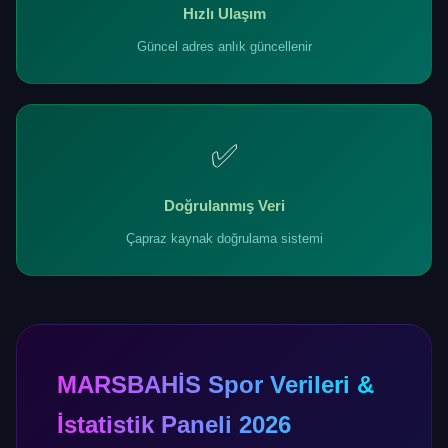
Hızlı Ulaşım
Güncel adres anlık güncellenir
✅
Doğrulanmış Veri
Çapraz kaynak doğrulama sistemi
MARSBAHİS Spor Verileri &
İstatistik Paneli 2026