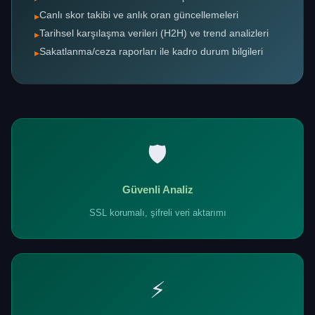
Canlı skor takibi ve anlık oran güncellemeleri
Tarihsel karşılaşma verileri (H2H) ve trend analizleri
Sakatlanma/ceza raporları ile kadro durum bilgileri
🛡️
Güvenli Analiz
SSL korumalı, şifreli veri aktarımı
⚡