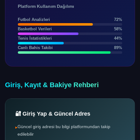
Platform Kullanım Dağılımı
Futbol Analizleri
72%
Basketbol Verileri
58%
Tenis İstatistikleri
44%
Canlı Bahis Takibi
89%
Giriş, Kayıt & Bakiye Rehberi
🔐 Giriş Yap & Güncel Adres
Güncel giriş adresi bu bilgi platformundan takip
edilebilir