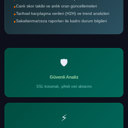
Canlı skor takibi ve anlık oran güncellemeleri
Tarihsel karşılaşma verileri (H2H) ve trend analizleri
Sakatlanma/ceza raporları ile kadro durum bilgileri
🛡️
Güvenli Analiz
SSL korumalı, şifreli veri aktarımı
⚡