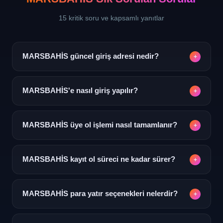
15 kritik soru ve kapsamlı yanıtlar
MARSBAHİS güncel giriş adresi nedir?
+
Güncel adres bilgisine bu bilgi platformu üzerinden anlık
olarak ulaşabilirsiniz. Adres değişikliklerinde yönlendirme
MARSBAHİS'e nasıl giriş yapılır?
+
sistemi otomatik devreye girer.
Güncel adres üzerinden giriş yap butonunu kullanarak
hesabınıza erişebilirsiniz. Doğru URL kullanımı kesintisiz
MARSBAHİS üye ol işlemi nasıl tamamlanır?
+
bağlantı için önemlidir.
Üye ol formunu doldurarak kayıt sürecini
başlatabilirsiniz. Doğrulama adımları tamamlandıktan
MARSBAHİS kayıt ol süreci ne kadar sürer?
+
sonra hesabınız aktif hale gelir.
Kayıt ol işlemi ortalama 2-3 dakika içinde
tamamlanmaktadır. Kimlik doğrulama adımı ek süre
MARSBAHİS para yatır seçenekleri nelerdir?
+
gerektirebilir.
Para yatır işlemleri için banka havalesi, kredi kartı ve e-