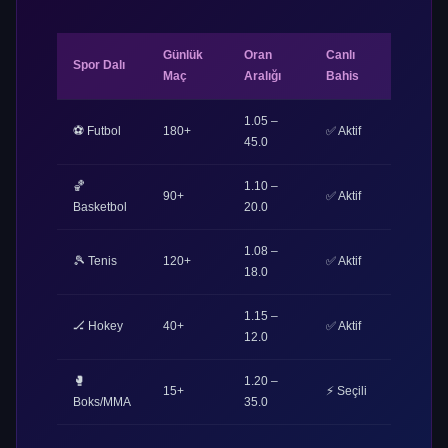
Günlük
Oran
Canlı
Spor Dalı
Maç
Aralığı
Bahis
1.05 –
⚽ Futbol
180+
✅ Aktif
45.0
🏀
1.10 –
90+
✅ Aktif
Basketbol
20.0
1.08 –
🎾 Tenis
120+
✅ Aktif
18.0
1.15 –
🏒 Hokey
40+
✅ Aktif
12.0
🥊
1.20 –
15+
⚡ Seçili
Boks/MMA
35.0