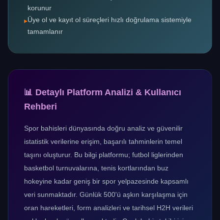
korunur
Üye ol ve kayıt ol süreçleri hızlı doğrulama sistemiyle
tamamlanır
📊 Detaylı Platform Analizi & Kullanıcı
Rehberi
Spor bahisleri dünyasında doğru analiz ve güvenilir
istatistik verilerine erişim, başarılı tahminlerin temel
taşını oluşturur. Bu bilgi platformu; futbol liglerinden
basketbol turnuvalarına, tenis kortlarından buz
hokeyine kadar geniş bir spor yelpazesinde kapsamlı
veri sunmaktadır. Günlük 500'ü aşkın karşılaşma için
oran hareketleri, form analizleri ve tarihsel H2H verileri