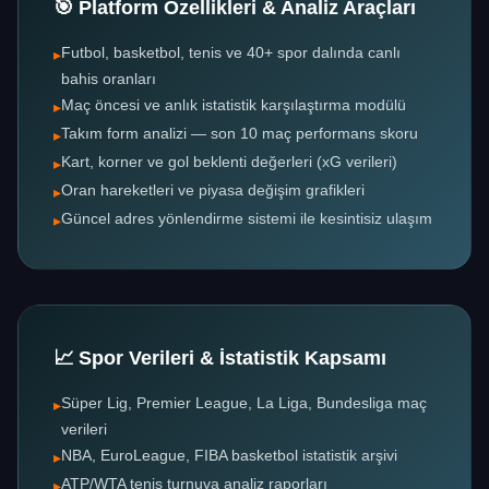
🎯 Platform Özellikleri & Analiz Araçları
Futbol, basketbol, tenis ve 40+ spor dalında canlı
bahis oranları
Maç öncesi ve anlık istatistik karşılaştırma modülü
Takım form analizi — son 10 maç performans skoru
Kart, korner ve gol beklenti değerleri (xG verileri)
Oran hareketleri ve piyasa değişim grafikleri
Güncel adres yönlendirme sistemi ile kesintisiz ulaşım
📈 Spor Verileri & İstatistik Kapsamı
Süper Lig, Premier League, La Liga, Bundesliga maç
verileri
NBA, EuroLeague, FIBA basketbol istatistik arşivi
ATP/WTA tenis turnuva analiz raporları