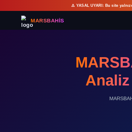
⚠️ YASAL UYARI: Bu site yalnızc
MARSBAHİS
MARSBA
Analiz
MARSBAHİS 