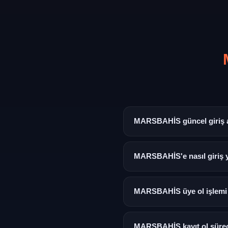
MARSBAHİS güncel giriş a
Güncel adres bilgisine bu bilg
otomatik devreye girer.
MARSBAHİS'e nasıl giriş y
Güncel adres üzerinden giriş 
önemlidir.
MARSBAHİS üye ol işlemi 
Üye ol formunu doldurarak kay
MARSBAHİS kayıt ol sürec