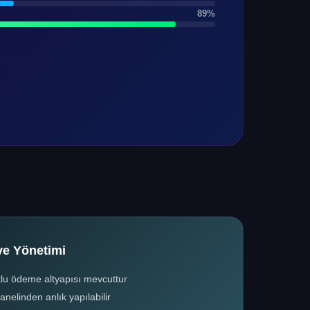
89%
ye Yönetimi
oklu ödeme altyapısı mevcuttur
elinden anlık yapılabilir