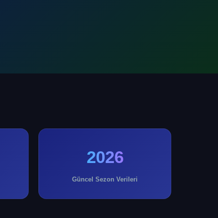
2026
Güncel Sezon Verileri