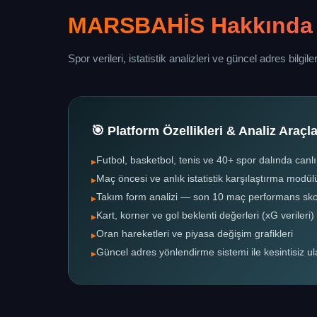
MARSBAHİS Hakkında K
Spor verileri, istatistik analizleri ve güncel adres bilgile
🎯 Platform Özellikleri & Analiz Araçla
Futbol, basketbol, tenis ve 40+ spor dalında canlı
Maç öncesi ve anlık istatistik karşılaştırma modül
Takım form analizi — son 10 maç performans sk
Kart, korner ve gol beklenti değerleri (xG verileri)
Oran hareketleri ve piyasa değişim grafikleri
Güncel adres yönlendirme sistemi ile kesintisiz u