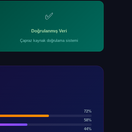
✅
Doğrulanmış Veri
Çapraz kaynak doğrulama sistemi
72%
58%
44%