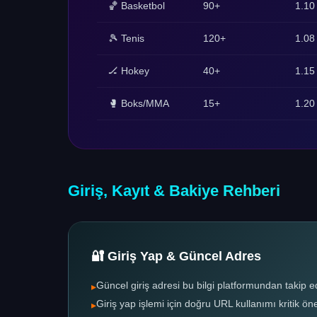
🏀 Basketbol
90+
1.10
🎾 Tenis
120+
1.08
🏒 Hokey
40+
1.15
🥊 Boks/MMA
15+
1.20
Giriş, Kayıt & Bakiye Rehberi
🔐 Giriş Yap & Güncel Adres
Güncel giriş adresi bu bilgi platformundan takip edi
Giriş yap işlemi için doğru URL kullanımı kritik ön