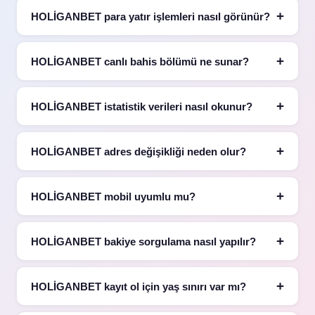
+
HOLİGANBET para yatır işlemleri nasıl görünür?
+
HOLİGANBET canlı bahis bölümü ne sunar?
+
HOLİGANBET istatistik verileri nasıl okunur?
+
HOLİGANBET adres değişikliği neden olur?
+
HOLİGANBET mobil uyumlu mu?
+
HOLİGANBET bakiye sorgulama nasıl yapılır?
+
HOLİGANBET kayıt ol için yaş sınırı var mı?