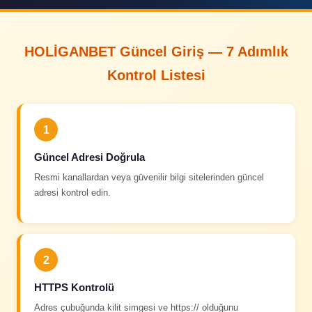
HOLİGANBET Güncel Giriş — 7 Adımlık
Kontrol Listesi
1
Güncel Adresi Doğrula
Resmi kanallardan veya güvenilir bilgi sitelerinden güncel
adresi kontrol edin.
2
HTTPS Kontrolü
Adres çubuğunda kilit simgesi ve https:// olduğunu