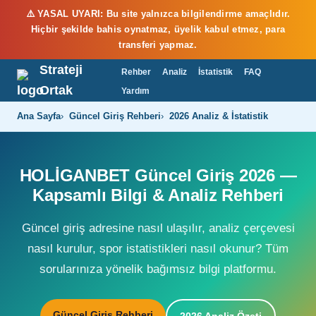
⚠️ YASAL UYARI: Bu site yalnızca bilgilendirme amaçlıdır.
Hiçbir şekilde bahis oynatmaz, üyelik kabul etmez, para
transferi yapmaz.
Strateji
Rehber
Analiz
İstatistik
FAQ
Ortak
Yardım
Ana Sayfa
Güncel Giriş Rehberi
2026 Analiz & İstatistik
HOLİGANBET Güncel Giriş 2026 —
Kapsamlı Bilgi & Analiz Rehberi
Güncel giriş adresine nasıl ulaşılır, analiz çerçevesi
nasıl kurulur, spor istatistikleri nasıl okunur? Tüm
sorularınıza yönelik bağımsız bilgi platformu.
Güncel Giriş Rehberi