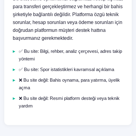
para transferi gerçekleştirmez ve herhangi bir bahis
şirketiyle bağlantılı değildir. Platforma özgü teknik
sorunlar, hesap sorunları veya ödeme sorunları için
doğrudan platformun müşteri destek hattına
başvurmanız gerekmektedir.
✅ Bu site: Bilgi, rehber, analiz çerçevesi, adres takip
yöntemi
✅ Bu site: Spor istatistikleri kavramsal açıklama
❌ Bu site değil: Bahis oynama, para yatırma, üyelik
açma
❌ Bu site değil: Resmi platform desteği veya teknik
yardım