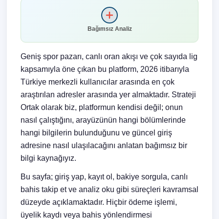
Bağımsız Analiz
Geniş spor pazarı, canlı oran akışı ve çok sayıda lig
kapsamıyla öne çıkan bu platform, 2026 itibarıyla
Türkiye merkezli kullanıcılar arasında en çok
araştırılan adresler arasında yer almaktadır. Strateji
Ortak olarak biz, platformun kendisi değil; onun
nasıl çalıştığını, arayüzünün hangi bölümlerinde
hangi bilgilerin bulunduğunu ve güncel giriş
adresine nasıl ulaşılacağını anlatan bağımsız bir
bilgi kaynağıyız.
Bu sayfa; giriş yap, kayıt ol, bakiye sorgula, canlı
bahis takip et ve analiz oku gibi süreçleri kavramsal
düzeyde açıklamaktadır. Hiçbir ödeme işlemi,
üyelik kaydı veya bahis yönlendirmesi