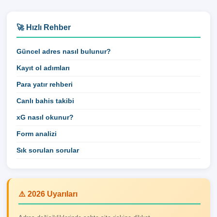
🚀 Hızlı Rehber
Güncel adres nasıl bulunur?
Kayıt ol adımları
Para yatır rehberi
Canlı bahis takibi
xG nasıl okunur?
Form analizi
Sık sorulan sorular
⚠️ 2026 Uyarıları