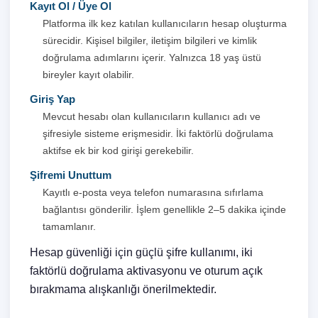
Kayıt Ol / Üye Ol
Platforma ilk kez katılan kullanıcıların hesap oluşturma
sürecidir. Kişisel bilgiler, iletişim bilgileri ve kimlik
doğrulama adımlarını içerir. Yalnızca 18 yaş üstü
bireyler kayıt olabilir.
Giriş Yap
Mevcut hesabı olan kullanıcıların kullanıcı adı ve
şifresiyle sisteme erişmesidir. İki faktörlü doğrulama
aktifse ek bir kod girişi gerekebilir.
Şifremi Unuttum
Kayıtlı e-posta veya telefon numarasına sıfırlama
bağlantısı gönderilir. İşlem genellikle 2–5 dakika içinde
tamamlanır.
Hesap güvenliği için güçlü şifre kullanımı, iki
faktörlü doğrulama aktivasyonu ve oturum açık
bırakmama alışkanlığı önerilmektedir.