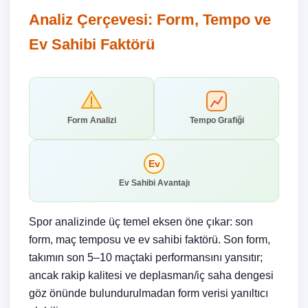
Analiz Çerçevesi: Form, Tempo ve
Ev Sahibi Faktörü
Form Analizi
Tempo Grafiği
Ev
Ev Sahibi Avantajı
Spor analizinde üç temel eksen öne çıkar: son
form, maç temposu ve ev sahibi faktörü. Son form,
takımın son 5–10 maçtaki performansını yansıtır;
ancak rakip kalitesi ve deplasman/iç saha dengesi
göz önünde bulundurulmadan form verisi yanıltıcı