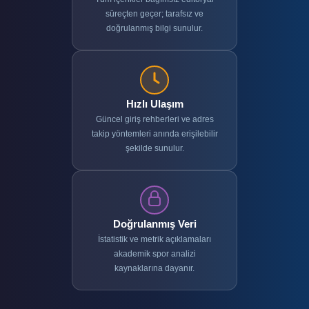
süreçten geçer; tarafsız ve
doğrulanmış bilgi sunulur.
Hızlı Ulaşım
Güncel giriş rehberleri ve adres
takip yöntemleri anında erişilebilir
şekilde sunulur.
Doğrulanmış Veri
İstatistik ve metrik açıklamaları
akademik spor analizi
kaynaklarına dayanır.