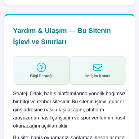
Yardım & Ulaşım — Bu Sitenin
İşlevi ve Sınırları
Bilgi Desteği
İletişim Kanalı
Strateji Ortak, bahis platformlarına yönelik bağımsız
bir bilgi ve rehber sitesidir. Bu sitenin işlevi; güncel
giriş adresine nasıl ulaşılacağını, platform
arayüzünün nasıl çalıştığını ve spor verilerinin nasıl
okunacağını açıklamaktır.
Bu site; bahis oynamanızı sağlamaz, hesap açmaz,