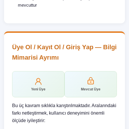
mevcuttur
Üye Ol / Kayıt Ol / Giriş Yap — Bilgi
Mimarisi Ayrımı
Yeni Üye
Mevcut Üye
Bu üç kavram sıklıkla karıştırılmaktadır. Aralarındaki
farkı netleştirmek, kullanıcı deneyimini önemli
ölçüde iyileştirir: