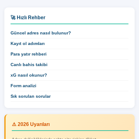
🚀 Hızlı Rehber
Güncel adres nasıl bulunur?
Kayıt ol adımları
Para yatır rehberi
Canlı bahis takibi
xG nasıl okunur?
Form analizi
Sık sorulan sorular
⚠️ 2026 Uyarıları