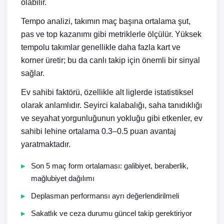
olabilir.
Tempo analizi, takımın maç başına ortalama şut,
pas ve top kazanımı gibi metriklerle ölçülür. Yüksek
tempolu takımlar genellikle daha fazla kart ve
korner üretir; bu da canlı takip için önemli bir sinyal
sağlar.
Ev sahibi faktörü, özellikle alt liglerde istatistiksel
olarak anlamlıdır. Seyirci kalabalığı, saha tanıdıklığı
ve seyahat yorgunluğunun yokluğu gibi etkenler, ev
sahibi lehine ortalama 0.3–0.5 puan avantaj
yaratmaktadır.
Son 5 maç form ortalaması: galibiyet, beraberlik,
mağlubiyet dağılımı
Deplasman performansı ayrı değerlendirilmeli
Sakatlık ve ceza durumu güncel takip gerektiriyor