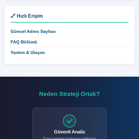
🔗 Hızlı Erişim
Güncel Adres Sayfası
FAQ Bölümü
Yardım & Ulaşım
Neden Strateji Ortak?
Güvenli Analiz
Tüm içerikler bağımsız editoryal