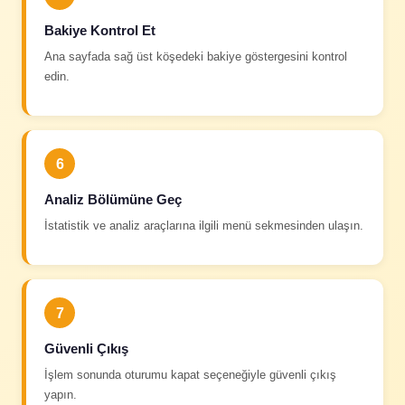
Bakiye Kontrol Et
Ana sayfada sağ üst köşedeki bakiye göstergesini kontrol
edin.
6
Analiz Bölümüne Geç
İstatistik ve analiz araçlarına ilgili menü sekmesinden ulaşın.
7
Güvenli Çıkış
İşlem sonunda oturumu kapat seçeneğiyle güvenli çıkış
yapın.