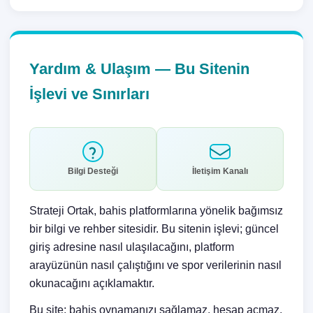
Yardım & Ulaşım — Bu Sitenin
İşlevi ve Sınırları
Bilgi Desteği
İletişim Kanalı
Strateji Ortak, bahis platformlarına yönelik bağımsız
bir bilgi ve rehber sitesidir. Bu sitenin işlevi; güncel
giriş adresine nasıl ulaşılacağını, platform
arayüzünün nasıl çalıştığını ve spor verilerinin nasıl
okunacağını açıklamaktır.
Bu site; bahis oynamanızı sağlamaz, hesap açmaz,