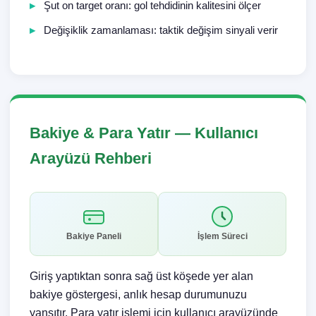
Şut on target oranı: gol tehdidinin kalitesini ölçer
Değişiklik zamanlaması: taktik değişim sinyali verir
Bakiye & Para Yatır — Kullanıcı
Arayüzü Rehberi
Bakiye Paneli
İşlem Süreci
Giriş yaptıktan sonra sağ üst köşede yer alan
bakiye göstergesi, anlık hesap durumunuzu
yansıtır. Para yatır işlemi için kullanıcı arayüzünde