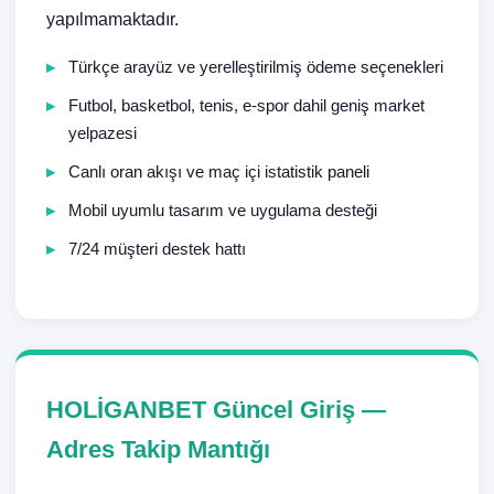
yapılmamaktadır.
Türkçe arayüz ve yerelleştirilmiş ödeme seçenekleri
Futbol, basketbol, tenis, e-spor dahil geniş market
yelpazesi
Canlı oran akışı ve maç içi istatistik paneli
Mobil uyumlu tasarım ve uygulama desteği
7/24 müşteri destek hattı
HOLİGANBET Güncel Giriş —
Adres Takip Mantığı