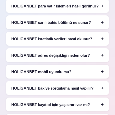
+
HOLİGANBET para yatır işlemleri nasıl görünür?
+
HOLİGANBET canlı bahis bölümü ne sunar?
+
HOLİGANBET istatistik verileri nasıl okunur?
+
HOLİGANBET adres değişikliği neden olur?
+
HOLİGANBET mobil uyumlu mu?
+
HOLİGANBET bakiye sorgulama nasıl yapılır?
+
HOLİGANBET kayıt ol için yaş sınırı var mı?