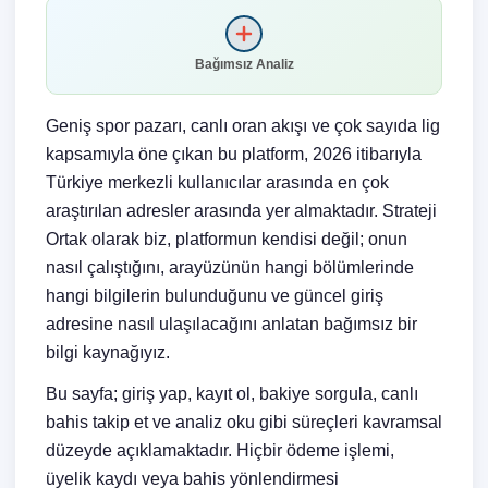
Bağımsız Analiz
Geniş spor pazarı, canlı oran akışı ve çok sayıda lig
kapsamıyla öne çıkan bu platform, 2026 itibarıyla
Türkiye merkezli kullanıcılar arasında en çok
araştırılan adresler arasında yer almaktadır. Strateji
Ortak olarak biz, platformun kendisi değil; onun
nasıl çalıştığını, arayüzünün hangi bölümlerinde
hangi bilgilerin bulunduğunu ve güncel giriş
adresine nasıl ulaşılacağını anlatan bağımsız bir
bilgi kaynağıyız.
Bu sayfa; giriş yap, kayıt ol, bakiye sorgula, canlı
bahis takip et ve analiz oku gibi süreçleri kavramsal
düzeyde açıklamaktadır. Hiçbir ödeme işlemi,
üyelik kaydı veya bahis yönlendirmesi