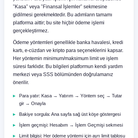
"Kasa" veya "Finansal İşlemler" sekmesine
gidilmesi gerekmektedir. Bu adımların tamamı
platforma aittir; bu site hiçbir ödeme işlemi
gerçekleştirmez.
Ödeme yöntemleri genellikle banka havalesi, kredi
kartı, e-cüzdan ve kripto para seçeneklerini kapsar.
Her yöntemin minimum/maksimum limit ve işlem
süresi farklıdır. Bu bilgileri platformun kendi yardım
merkezi veya SSS bölümünden doğrulamanız
önerilir.
Para yatır: Kasa → Yatırım → Yöntem seç → Tutar
gir → Onayla
Bakiye sorgula: Ana sayfa sağ üst köşe göstergesi
İşlem geçmişi: Hesabım → İşlem Geçmişi sekmesi
Limit bilgisi: Her ödeme yöntemi için ayrı limit tablosu