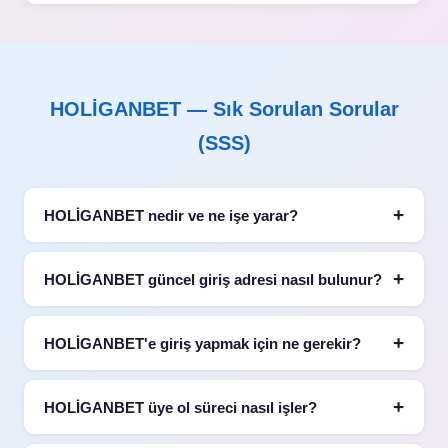
HOLİGANBET — Sık Sorulan Sorular
(SSS)
+
HOLİGANBET nedir ve ne işe yarar?
+
HOLİGANBET güncel giriş adresi nasıl bulunur?
+
HOLİGANBET'e giriş yapmak için ne gerekir?
+
HOLİGANBET üye ol süreci nasıl işler?