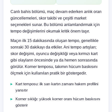
Canlı bahis bölümü, maç devam ederken anlık oran
güncellemeleri, skor takibi ve çeşitli market
seçenekleri sunar. Bu bölümü anlamlandırmak için
tempo değişimlerini okumak kritik önem taşır.
Maçın ilk 15 dakikasında oluşan tempo, genellikle
sonraki 30 dakikayı da etkiler. Ani tempo artışları;
skor değişimi, oyuncu değişikliği veya kırmızı kart
gibi olayların öncesinde ya da hemen sonrasında
görülür. Korner temposu, takımın hücum baskısını
ölçmek için kullanılan pratik bir göstergedir.
Kart temposu: ilk sarı kartın zamanı hakem profilini
yansıtır
Korner sıklığı: yüksek korner oranı hücum baskısını
gösterir