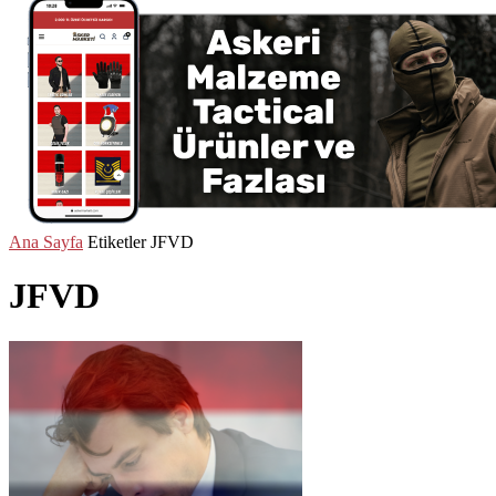
Ana Sayfa
Etiketler
JFVD
JFVD