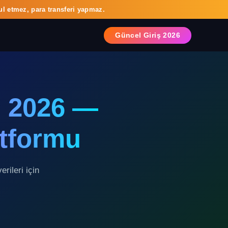
ul etmez, para transferi yapmaz.
Güncel Giriş 2026
 2026 —
atformu
rileri için