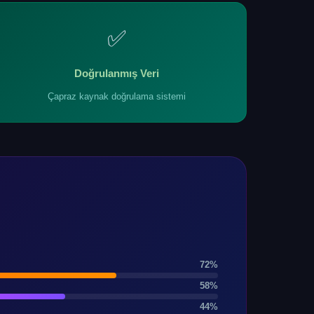
✅
Doğrulanmış Veri
Çapraz kaynak doğrulama sistemi
72%
58%
44%