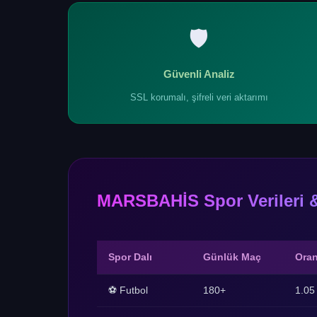
🛡️
Güvenli Analiz
SSL korumalı, şifreli veri aktarımı
MARSBAHİS Spor Verileri & 
Spor Dalı
Günlük Maç
Oran
⚽ Futbol
180+
1.05