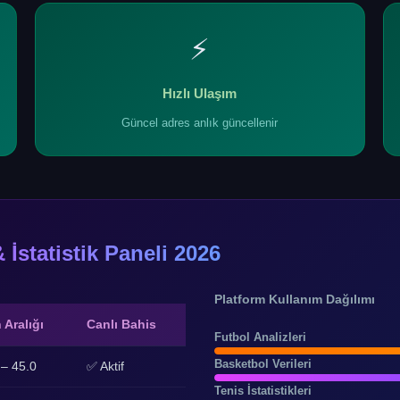
⚡
Hızlı Ulaşım
Güncel adres anlık güncellenir
İstatistik Paneli 2026
Platform Kullanım Dağılımı
 Aralığı
Canlı Bahis
Futbol Analizleri
Basketbol Verileri
 – 45.0
✅ Aktif
Tenis İstatistikleri