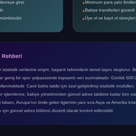
devreye girer
Minimum para yatır limitle
ir
Bakiye transferleri güvenli
im mümkündür
Üye ol ve kayıt ol süreçler
ı Rehberi
statistik verilerine erişim, başarılı tahminlerin temel taşını oluşturur. B
ar geniş bir spor yelpazesinde kapsamlı veri sunmaktadır. Günlük 500'ü
llenmektedir. Canlı bahis takibi için özel geliştirilmiş istatistik modülleri
atır işlemlerine, bakiye yönetiminden güncel adres takibine kadar tüm s
veri tabanı, Avrupa'nın önde gelen liglerinin yanı sıra Asya ve Amerika k
ı için güncel adres bölümü düzenli olarak kontrol edilmelidir.