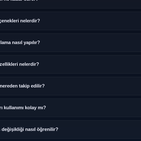
dakika içinde tamamlanmaktadır. Kimlik doğrulama adımı ek süre gerektir
enekleri nelerdir?
ka havalesi, kredi kartı ve e-cüzdan dahil çoklu ödeme yöntemi sunulmak
ma nasıl yapılır?
lerinize anlık ulaşabilirsiniz. Bakiye geçmişi ve işlem detayları da bu b
llikleri nelerdir?
fazla spor dalında anlık oranlar ve maç içi istatistikler sunulmaktadır.
ereden takip edilir?
lümünden anlık veriler izlenebilir. Futbol, basketbol ve tenis başta olmak 
 kullanımı kolay mı?
üzüyle kolayca kullanılabilir. Rehber bölümünde adım adım kullanım kıla
ğişikliği nasıl öğrenilir?