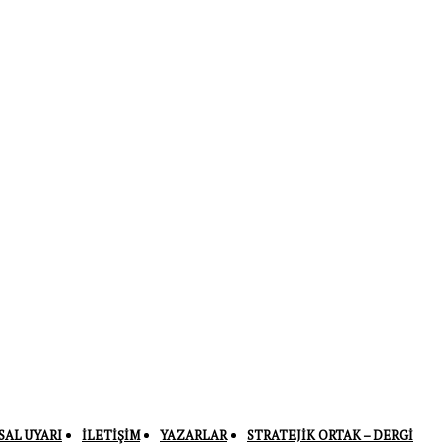
SAL UYARI
İLETIŞIM
YAZARLAR
STRATEJIK ORTAK – DERGI