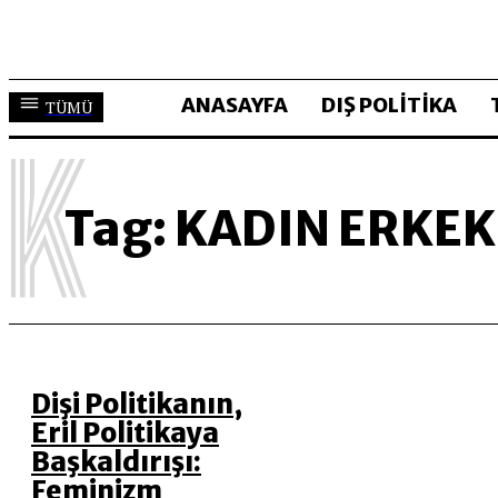
ANASAYFA
DIŞ POLİTİKA
TÜMÜ
K
Tag:
KADIN ERKEK 
Dişi Politikanın,
Eril Politikaya
Başkaldırışı:
Feminizm