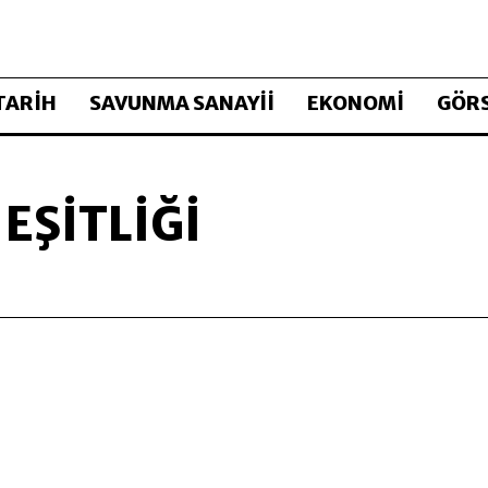
TARİH
SAVUNMA SANAYİİ
EKONOMİ
GÖRS
EŞITLIĞI