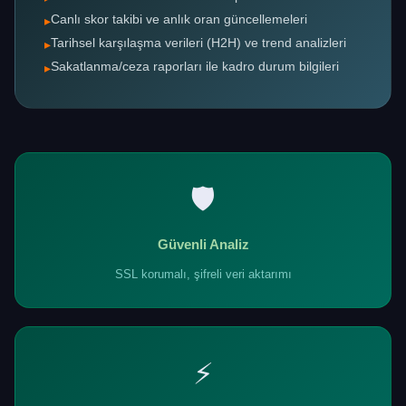
Canlı skor takibi ve anlık oran güncellemeleri
Tarihsel karşılaşma verileri (H2H) ve trend analizleri
Sakatlanma/ceza raporları ile kadro durum bilgileri
🛡️
Güvenli Analiz
SSL korumalı, şifreli veri aktarımı
⚡