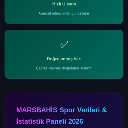
Hızlı Ulaşım
Güncel adres anlık güncellenir
✅
Doğrulanmış Veri
Çapraz kaynak doğrulama sistemi
MARSBAHİS Spor Verileri &
İstatistik Paneli 2026