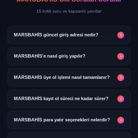
15 kritik soru ve kapsamlı yanıtlar
MARSBAHİS güncel giriş adresi nedir?
+
Güncel adres bilgisine bu bilgi platformu üzerinden anlık
olarak ulaşabilirsiniz. Adres değişikliklerinde yönlendirme
MARSBAHİS'e nasıl giriş yapılır?
+
sistemi otomatik devreye girer.
Güncel adres üzerinden giriş yap butonunu kullanarak
hesabınıza erişebilirsiniz. Doğru URL kullanımı kesintisiz
MARSBAHİS üye ol işlemi nasıl tamamlanır?
+
bağlantı için önemlidir.
Üye ol formunu doldurarak kayıt sürecini
başlatabilirsiniz. Doğrulama adımları tamamlandıktan
MARSBAHİS kayıt ol süreci ne kadar sürer?
+
sonra hesabınız aktif hale gelir.
Kayıt ol işlemi ortalama 2-3 dakika içinde
tamamlanmaktadır. Kimlik doğrulama adımı ek süre
MARSBAHİS para yatır seçenekleri nelerdir?
+
gerektirebilir.
Para yatır işlemleri için banka havalesi, kredi kartı ve e-