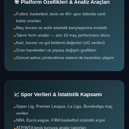
🎯 Platform Özellikleri & Analiz Araçları
Futbol, basketbol, tenis ve 40+ spor dalında canlı
bahis oranları
Maç öncesi ve anlık istatistik karşılaştırma modülü
Takım form analizi — son 10 maç performans skoru
Kart, korner ve gol beklenti değerleri (xG verileri)
Oran hareketleri ve piyasa değişim grafikleri
Güncel adres yönlendirme sistemi ile kesintisiz ulaşım
📈 Spor Verileri & İstatistik Kapsamı
Süper Lig, Premier League, La Liga, Bundesliga maç
verileri
NBA, EuroLeague, FIBA basketbol istatistik arşivi
ATP/WTA tenis turnuva analiz raporları