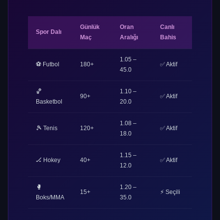
Günlük
Oran
Canlı
Spor Dalı
Maç
Aralığı
Bahis
1.05 –
⚽ Futbol
180+
✅ Aktif
45.0
🏀
1.10 –
90+
✅ Aktif
Basketbol
20.0
1.08 –
🎾 Tenis
120+
✅ Aktif
18.0
1.15 –
🏒 Hokey
40+
✅ Aktif
12.0
🥊
1.20 –
15+
⚡ Seçili
Boks/MMA
35.0