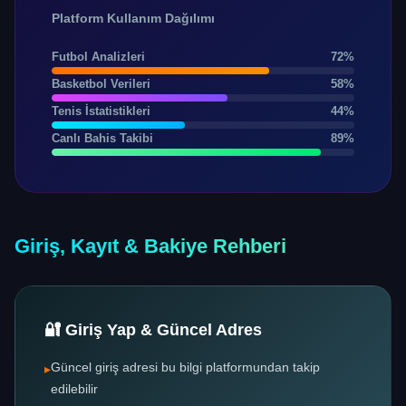
Platform Kullanım Dağılımı
Futbol Analizleri
72%
Basketbol Verileri
58%
Tenis İstatistikleri
44%
Canlı Bahis Takibi
89%
Giriş, Kayıt & Bakiye Rehberi
🔐 Giriş Yap & Güncel Adres
Güncel giriş adresi bu bilgi platformundan takip
edilebilir