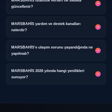
MARSBAHİS istatistik verileri ne sıklıkla
+
açıklanmaktadır.
güncellenir?
İstatistik verileri anlık güncellenmektedir. Doğrulanmış
veri kaynakları kullanılarak yüksek doğruluk oranı
MARSBAHİS yardım ve destek kanalları
+
sağlanmaktadır.
nelerdir?
Yardım bölümünden canlı destek, e-posta ve SSS
kanallarına ulaşım sağlanabilmektedir. 7/24 destek
MARSBAHİS'e ulaşım sorunu yaşandığında ne
+
hizmeti mevcuttur.
yapılmalı?
Ulaşım sorunu yaşandığında öncelikle güncel adres
bölümü kontrol edilmeli, ardından yardım kanallarına
MARSBAHİS 2026 yılında hangi yenilikleri
+
başvurulmalıdır.
sunuyor?
2026 yılında geliştirilmiş analiz araçları, genişletilmiş
spor verileri ve yenilenen canlı bahis arayüzü kullanıcı
deneyimini üst seviyeye taşımaktadır.