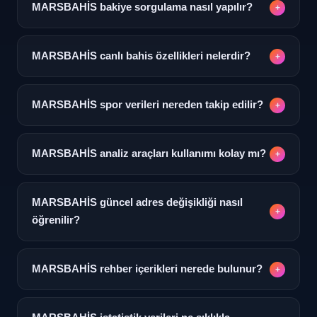
cüzdan dahil çoklu ödeme yöntemi sunulmaktadır.
MARSBAHİS bakiye sorgulama nasıl yapılır?
+
Hesap panelinden bakiye bilgilerinize anlık
ulaşabilirsiniz. Bakiye geçmişi ve işlem detayları da bu
MARSBAHİS canlı bahis özellikleri nelerdir?
+
bölümde görüntülenir.
Canlı bahis bölümünde 40'tan fazla spor dalında anlık
oranlar ve maç içi istatistikler sunulmaktadır. Oran
MARSBAHİS spor verileri nereden takip edilir?
+
güncellemeleri saniyeler içinde yansıtılır.
Spor verileri ve istatistik bölümünden anlık veriler
izlenebilir. Futbol, basketbol ve tenis başta olmak üzere
MARSBAHİS analiz araçları kullanımı kolay mı?
+
tüm dallar kapsanmaktadır.
Analiz araçları sezgisel arayüzüyle kolayca kullanılabilir.
Rehber bölümünde adım adım kullanım kılavuzları
MARSBAHİS güncel adres değişikliği nasıl
+
mevcuttur.
öğrenilir?
Bu bilgi platformunu düzenli takip ederek güncel adres
bilgisine her zaman ulaşabilirsiniz. Bildirim sistemi de
MARSBAHİS rehber içerikleri nerede bulunur?
+
mevcuttur.
Rehber bölümünde tüm kullanım kılavuzları, giriş yap
adımları ve platform özellikleri detaylı şekilde