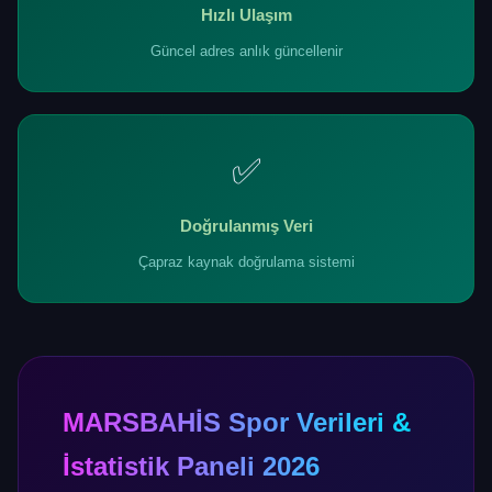
Hızlı Ulaşım
Güncel adres anlık güncellenir
✅
Doğrulanmış Veri
Çapraz kaynak doğrulama sistemi
MARSBAHİS Spor Verileri &
İstatistik Paneli 2026