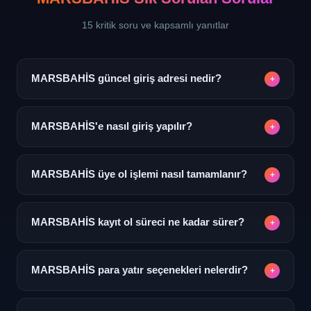
15 kritik soru ve kapsamlı yanıtlar
MARSBAHİS güncel giriş adresi nedir?
+
Güncel adres bilgisine bu bilgi platformu üzerinden anlık
olarak ulaşabilirsiniz. Adres değişikliklerinde yönlendirme
MARSBAHİS'e nasıl giriş yapılır?
+
sistemi otomatik devreye girer.
Güncel adres üzerinden giriş yap butonunu kullanarak
hesabınıza erişebilirsiniz. Doğru URL kullanımı kesintisiz
MARSBAHİS üye ol işlemi nasıl tamamlanır?
+
bağlantı için önemlidir.
Üye ol formunu doldurarak kayıt sürecini
başlatabilirsiniz. Doğrulama adımları tamamlandıktan
MARSBAHİS kayıt ol süreci ne kadar sürer?
+
sonra hesabınız aktif hale gelir.
Kayıt ol işlemi ortalama 2-3 dakika içinde
tamamlanmaktadır. Kimlik doğrulama adımı ek süre
MARSBAHİS para yatır seçenekleri nelerdir?
+
gerektirebilir.
Para yatır işlemleri için banka havalesi, kredi kartı ve e-