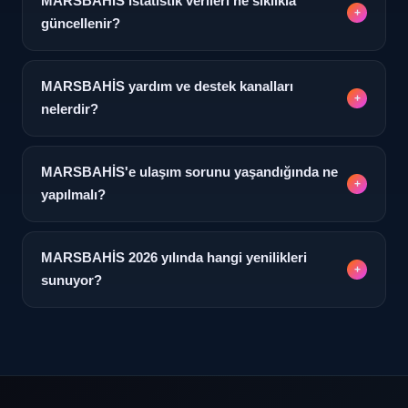
MARSBAHİS istatistik verileri ne sıklıkla
+
açıklanmaktadır.
güncellenir?
İstatistik verileri anlık güncellenmektedir. Doğrulanmış
veri kaynakları kullanılarak yüksek doğruluk oranı
MARSBAHİS yardım ve destek kanalları
+
sağlanmaktadır.
nelerdir?
Yardım bölümünden canlı destek, e-posta ve SSS
kanallarına ulaşım sağlanabilmektedir. 7/24 destek
MARSBAHİS'e ulaşım sorunu yaşandığında ne
+
hizmeti mevcuttur.
yapılmalı?
Ulaşım sorunu yaşandığında öncelikle güncel adres
bölümü kontrol edilmeli, ardından yardım kanallarına
MARSBAHİS 2026 yılında hangi yenilikleri
+
başvurulmalıdır.
sunuyor?
2026 yılında geliştirilmiş analiz araçları, genişletilmiş
spor verileri ve yenilenen canlı bahis arayüzü kullanıcı
deneyimini üst seviyeye taşımaktadır.