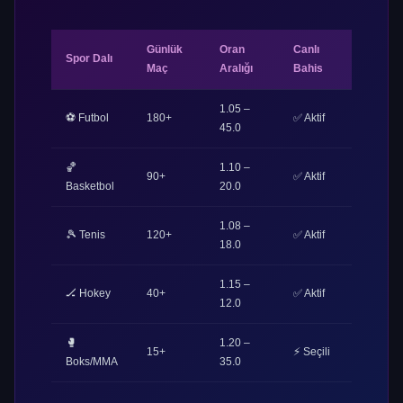
Günlük
Oran
Canlı
Spor Dalı
Maç
Aralığı
Bahis
1.05 –
⚽ Futbol
180+
✅ Aktif
45.0
🏀
1.10 –
90+
✅ Aktif
Basketbol
20.0
1.08 –
🎾 Tenis
120+
✅ Aktif
18.0
1.15 –
🏒 Hokey
40+
✅ Aktif
12.0
🥊
1.20 –
15+
⚡ Seçili
Boks/MMA
35.0