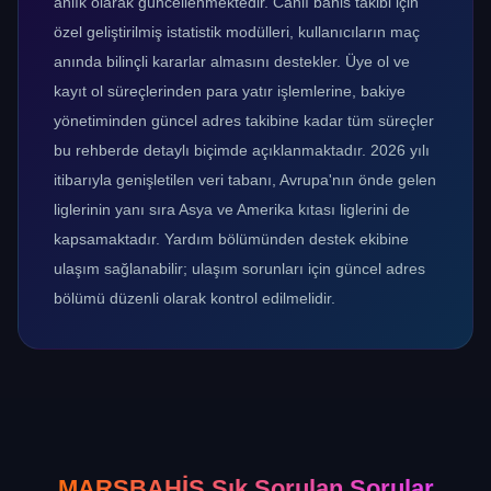
anlık olarak güncellenmektedir. Canlı bahis takibi için
özel geliştirilmiş istatistik modülleri, kullanıcıların maç
anında bilinçli kararlar almasını destekler. Üye ol ve
kayıt ol süreçlerinden para yatır işlemlerine, bakiye
yönetiminden güncel adres takibine kadar tüm süreçler
bu rehberde detaylı biçimde açıklanmaktadır. 2026 yılı
itibarıyla genişletilen veri tabanı, Avrupa'nın önde gelen
liglerinin yanı sıra Asya ve Amerika kıtası liglerini de
kapsamaktadır. Yardım bölümünden destek ekibine
ulaşım sağlanabilir; ulaşım sorunları için güncel adres
bölümü düzenli olarak kontrol edilmelidir.
MARSBAHİS Sık Sorulan Sorular