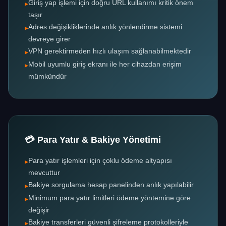
Giriş yap işlemi için doğru URL kullanımı kritik önem
taşır
Adres değişikliklerinde anlık yönlendirme sistemi
devreye girer
VPN gerektirmeden hızlı ulaşım sağlanabilmektedir
Mobil uyumlu giriş ekranı ile her cihazdan erişim
mümkündür
💳 Para Yatır & Bakiye Yönetimi
Para yatır işlemleri için çoklu ödeme altyapısı
mevcuttur
Bakiye sorgulama hesap panelinden anlık yapılabilir
Minimum para yatır limitleri ödeme yöntemine göre
değişir
Bakiye transferleri güvenli şifreleme protokolleriyle