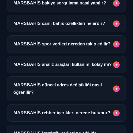
cüzdan dahil çoklu ödeme yöntemi sunulmaktadır.
MARSBAHİS bakiye sorgulama nasıl yapılır?
+
Hesap panelinden bakiye bilgilerinize anlık
ulaşabilirsiniz. Bakiye geçmişi ve işlem detayları da bu
MARSBAHİS canlı bahis özellikleri nelerdir?
+
bölümde görüntülenir.
Canlı bahis bölümünde 40'tan fazla spor dalında anlık
oranlar ve maç içi istatistikler sunulmaktadır. Oran
MARSBAHİS spor verileri nereden takip edilir?
+
güncellemeleri saniyeler içinde yansıtılır.
Spor verileri ve istatistik bölümünden anlık veriler
izlenebilir. Futbol, basketbol ve tenis başta olmak üzere
MARSBAHİS analiz araçları kullanımı kolay mı?
+
tüm dallar kapsanmaktadır.
Analiz araçları sezgisel arayüzüyle kolayca kullanılabilir.
Rehber bölümünde adım adım kullanım kılavuzları
MARSBAHİS güncel adres değişikliği nasıl
+
mevcuttur.
öğrenilir?
Bu bilgi platformunu düzenli takip ederek güncel adres
bilgisine her zaman ulaşabilirsiniz. Bildirim sistemi de
MARSBAHİS rehber içerikleri nerede bulunur?
+
mevcuttur.
Rehber bölümünde tüm kullanım kılavuzları, giriş yap
adımları ve platform özellikleri detaylı şekilde