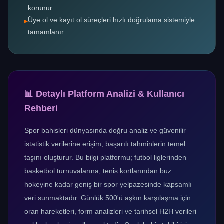
korunur
Üye ol ve kayıt ol süreçleri hızlı doğrulama sistemiyle
tamamlanır
📊 Detaylı Platform Analizi & Kullanıcı
Rehberi
Spor bahisleri dünyasında doğru analiz ve güvenilir
istatistik verilerine erişim, başarılı tahminlerin temel
taşını oluşturur. Bu bilgi platformu; futbol liglerinden
basketbol turnuvalarına, tenis kortlarından buz
hokeyine kadar geniş bir spor yelpazesinde kapsamlı
veri sunmaktadır. Günlük 500'ü aşkın karşılaşma için
oran hareketleri, form analizleri ve tarihsel H2H verileri