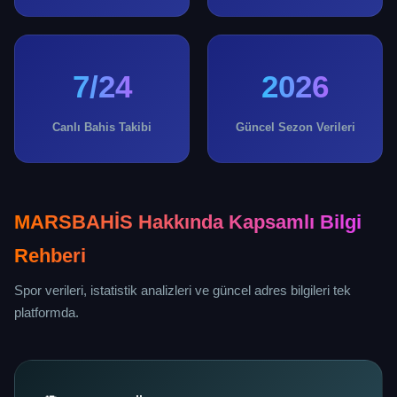
7/24
2026
Canlı Bahis Takibi
Güncel Sezon Verileri
MARSBAHİS Hakkında Kapsamlı Bilgi
Rehberi
Spor verileri, istatistik analizleri ve güncel adres bilgileri tek
platformda.