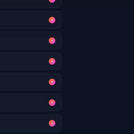
ebilir.
+
tadır.
+
ölümde görüntülenir.
+
 Oran güncellemeleri saniyeler
+
üzere tüm dallar
+
vuzları mevcuttur.
+