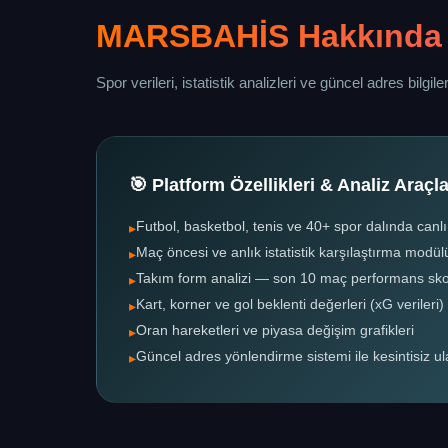
MARSBAHİS Hakkında K
Spor verileri, istatistik analizleri ve güncel adres bilgile
🎯 Platform Özellikleri & Analiz Araçla
Futbol, basketbol, tenis ve 40+ spor dalında canlı
Maç öncesi ve anlık istatistik karşılaştırma modül
Takım form analizi — son 10 maç performans sk
Kart, korner ve gol beklenti değerleri (xG verileri)
Oran hareketleri ve piyasa değişim grafikleri
Güncel adres yönlendirme sistemi ile kesintisiz u