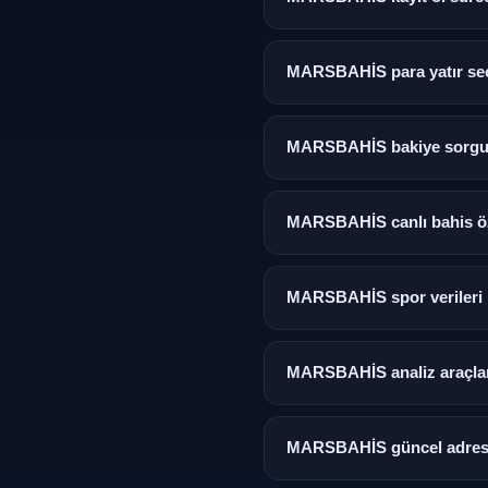
Kayıt ol işlemi ortalama 2-3 
MARSBAHİS para yatır seç
Para yatır işlemleri için ban
MARSBAHİS bakiye sorgula
Hesap panelinden bakiye bilgi
MARSBAHİS canlı bahis öze
Canlı bahis bölümünde 40'tan 
içinde yansıtılır.
MARSBAHİS spor verileri n
Spor verileri ve istatistik bö
kapsanmaktadır.
MARSBAHİS analiz araçları
Analiz araçları sezgisel aray
MARSBAHİS güncel adres de