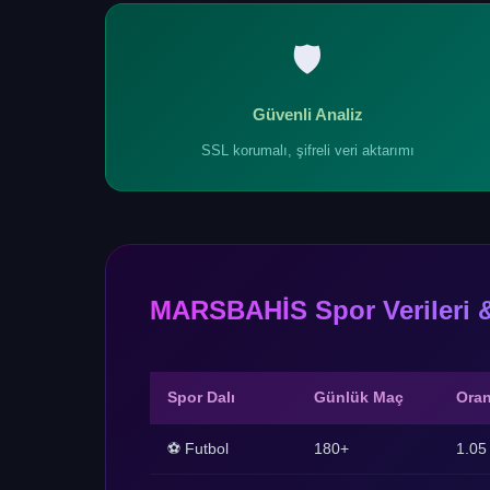
🛡️
Güvenli Analiz
SSL korumalı, şifreli veri aktarımı
MARSBAHİS Spor Verileri & 
Spor Dalı
Günlük Maç
Oran
⚽ Futbol
180+
1.05