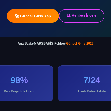
📊 Rehberi İncele
🚀 Güncel Giriş Yap
Ana Sayfa
›
MARSBAHİS Rehber
›
Güncel Giriş 2026
98%
7/24
Veri Doğruluk Oranı
Canlı Bahis Takibi