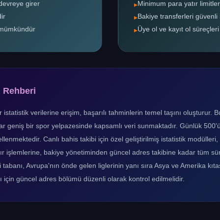
devreye girer
Minimum para yatır limitle
ir
Bakiye transferleri güvenli
im mümkündür
Üye ol ve kayıt ol süreçler
ı Rehberi
statistik verilerine erişim, başarılı tahminlerin temel taşını oluşturur. B
ar geniş bir spor yelpazesinde kapsamlı veri sunmaktadır. Günlük 500'ü
llenmektedir. Canlı bahis takibi için özel geliştirilmiş istatistik modülleri
atır işlemlerine, bakiye yönetiminden güncel adres takibine kadar tüm s
veri tabanı, Avrupa'nın önde gelen liglerinin yanı sıra Asya ve Amerika k
ı için güncel adres bölümü düzenli olarak kontrol edilmelidir.