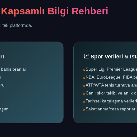
apsamlı Bilgi Rehberi
ri tek platformda.
rı
📈 Spor Verileri & İs
 bahis oranları
Süper Lig, Premier League,
ü
NBA, EuroLeague, FIBA bask
oru
ATP/WTA tenis turnuva anal
Canlı skor takibi ve anlık 
Tarihsel karşılaşma veriler
laşım
Sakatlanma/ceza raporları 