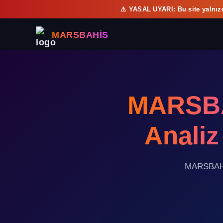
⚠️ YASAL UYARI: Bu site yalnızc
MARSBAHİS
MARSBA
Analiz
MARSBAHİS 