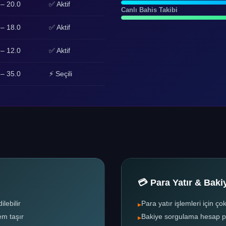
 – 20.0
✅ Aktif
Canlı Bahis Takibi
 – 18.0
✅ Aktif
 – 12.0
✅ Aktif
 – 35.0
⚡ Seçili
💳 Para Yatır & Baki
lebilir
Para yatır işlemleri için ç
em taşır
Bakiye sorgulama hesap pan